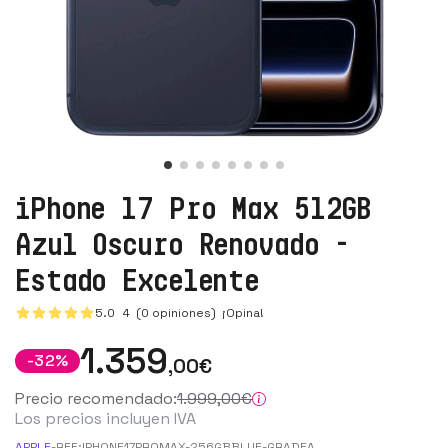
iPhone 17 Pro Max 512GB
Azul Oscuro Renovado -
Estado Excelente
5.0
4
(0 opiniones)
¡Opina!
1.359
-
32
%
,00
€
Precio recomendado:
1.999
,00
€
Los precios incluyen IVA
APPLE
-
REF:
IPHONE17PROMAX-256GBBLUE-GRADEA