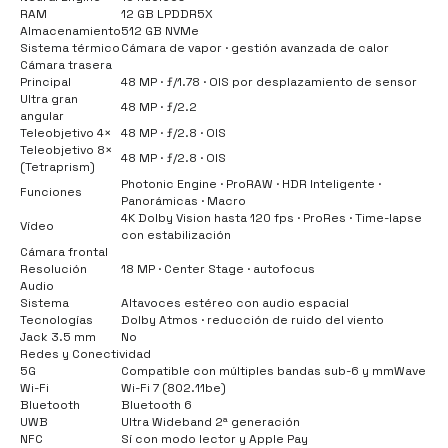
RAM
12 GB LPDDR5X
Almacenamiento
512 GB NVMe
Sistema térmico
Cámara de vapor · gestión avanzada de calor
Cámara trasera
Principal
48 MP · ƒ/1.78 · OIS por desplazamiento de sensor
Ultra gran
48 MP · ƒ/2.2
angular
Teleobjetivo 4×
48 MP · ƒ/2.8 · OIS
Teleobjetivo 8×
48 MP · ƒ/2.8 · OIS
(Tetraprism)
Photonic Engine · ProRAW · HDR Inteligente ·
Funciones
Panorámicas · Macro
4K Dolby Vision hasta 120 fps · ProRes · Time-lapse
Vídeo
con estabilización
Cámara frontal
Resolución
18 MP · Center Stage · autofocus
Audio
Sistema
Altavoces estéreo con audio espacial
Tecnologías
Dolby Atmos · reducción de ruido del viento
Jack 3.5 mm
No
Redes y Conectividad
5G
Compatible con múltiples bandas sub-6 y mmWave
Wi-Fi
Wi-Fi 7 (802.11be)
Bluetooth
Bluetooth 6
UWB
Ultra Wideband 2ª generación
NFC
Sí con modo lector y Apple Pay