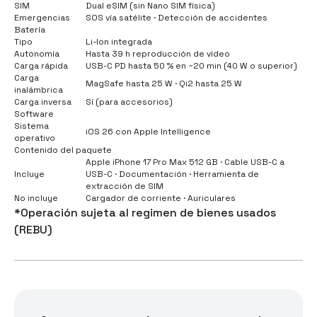
SIM
Dual eSIM (sin Nano SIM física)
Emergencias
SOS vía satélite · Detección de accidentes
Batería
Tipo
Li-Ion integrada
Autonomía
Hasta 39 h reproducción de vídeo
Carga rápida
USB-C PD hasta 50 % en ~20 min (40 W o superior)
Carga
MagSafe hasta 25 W · Qi2 hasta 25 W
inalámbrica
Carga inversa
Sí (para accesorios)
Software
Sistema
iOS 26 con Apple Intelligence
operativo
Contenido del paquete
Apple iPhone 17 Pro Max 512 GB · Cable USB-C a
Incluye
USB-C · Documentación · Herramienta de
extracción de SIM
No incluye
Cargador de corriente · Auriculares
*Operación sujeta al regimen de bienes usados
(REBU)