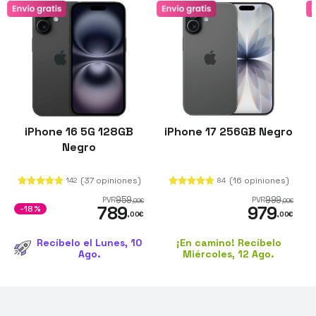
iPhone 16 5G 128GB
iPhone 17 256GB Negro
Negro
(37 opiniones)
(16 opiniones)
142
84
959
999
PVR
PVR
,00
€
,00
€
789
979
-18%
,00
€
,00
€
Recíbelo el Lunes, 10
¡En camino! Recíbelo
Ago.
Miércoles, 12 Ago.