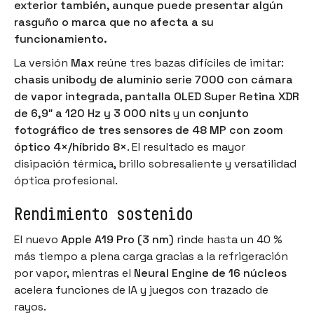
exterior también, aunque puede presentar algún
rasguño o marca que no afecta a su
funcionamiento.
La versión
Max
reúne tres bazas difíciles de imitar:
chasis unibody de aluminio serie 7000 con cámara
de vapor integrada
,
pantalla OLED Super Retina XDR
de 6,9″ a 120 Hz y 3 000 nits
y un
conjunto
fotográfico de tres sensores de 48 MP con zoom
óptico 4×/híbrido 8×
. El resultado es mayor
disipación térmica, brillo sobresaliente y versatilidad
óptica profesional.
Rendimiento sostenido
El nuevo
Apple A19 Pro (3 nm)
rinde hasta un 40 %
más tiempo a plena carga gracias a la refrigeración
por vapor, mientras el
Neural Engine de 16 núcleos
acelera funciones de IA y juegos con trazado de
rayos.