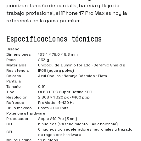
priorizan tamaño de pantalla, batería y flujo de
trabajo profesional, el iPhone 17 Pro Max es hoy la
referencia en la gama premium.
Especificaciones técnicas
Diseño
Dimensiones
163,4 × 78,0 × 8,8 mm
Peso
233 g
Materiales
Unibody de aluminio forjado · Ceramic Shield 2
Resistencia
IP68 (agua y polvo)
Colores
Azul Oscuro · Naranja Cósmico · Plata
Pantalla
Tamaño
6,9"
Tipo
OLED LTPO Super Retina XDR
Resolución
2 868 × 1 320 px · ≈460 ppp
Refresco
ProMotion 1–120 Hz
Brillo máximo
Hasta 3 000 nits
Potencia y Hardware
Procesador
Apple A19 Pro (3 nm)
CPU
6 núcleos (2× rendimiento + 4× eficiencia)
6 núcleos con aceleradores neuronales y trazado
GPU
de rayos por hardware
Neural Engine
16 núcleos