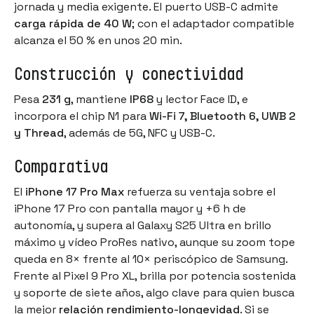
jornada y media exigente. El puerto USB-C admite
carga rápida de 40 W
; con el adaptador compatible
alcanza el 50 % en unos 20 min.
Construcción y conectividad
Pesa
231 g
, mantiene
IP68
y lector Face ID, e
incorpora el chip N1 para
Wi-Fi 7, Bluetooth 6, UWB 2
y Thread
, además de 5G, NFC y USB-C.
Comparativa
El
iPhone 17 Pro Max
refuerza su ventaja sobre el
iPhone 17 Pro con pantalla mayor y +6 h de
autonomía, y supera al
Galaxy S25 Ultra
en brillo
máximo y vídeo ProRes nativo, aunque su zoom tope
queda en 8× frente al 10× periscópico de Samsung.
Frente al
Pixel 9 Pro XL
, brilla por potencia sostenida
y soporte de siete años, algo clave para quien busca
la mejor
relación rendimiento-longevidad
. Si se