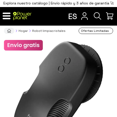
0
Total
Português
PT
,00
€
Explora nuestro catálogo | Envío rápido y 3 años de garantía 🚀
Français
FR
ES
IR AL CARRITO
Hogar
Robot limpiacristales
Ofertas Limitadas