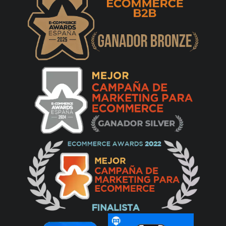
ventanas en las que se tiene muy poco
acceso. - Negro
María
15/06/2024
Había leído buenas opiniones y por eso me
decidí, pero realmente tengo que decir que
mucho mejor de lo que esperaba. Deja los
cristales súper limpios. Yo le pongo las
pulverizaciones que pone en las
instrucciones, de 10 a 15, según se van
secando las mopas con el uso y, en vez de
agua, le pongo limpiacristales y quedan de
lujo. Cuando acaba, avisa con 3 pitidos y se
va al centro del cristal. Es muy fácil de poner
a funcionar: le das al botón de inicio con el