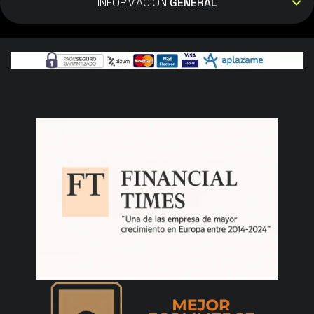
INFORMACIÓN
GENERAL
que bien invertido (que no gastado). - Negro
Simões
25/07/2024
Cumple mis expectativas. Fácil de usar y
eficaz. - Negro
Luis Alaniz
01/07/2024
Es muy buen aparato limpiador, hace muy
bien su trabajo, la experiencia de compra es
satisfactoria en este sitio. Contento con la
compra y lo recomiendo, sobre todo para las