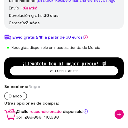
Disponibilidad:
¡En stock! Recíbelo mañana Viernes, 07 Ago.
Envío :
¡Gratis!
Devolución gratis:
30 días
Garantía:
3 años
¡Envío gratis 24h a partir de 50 euros!
Recogida disponible en nuestra tienda de Murcia
¡Llévatelo hoy al mejor precio!
🛒
VER OFERTAS!
Selecciona:
Negro
Blanco
Otras opciones de compra:
¡Chollo
reacondicionado
disponible!
por
289
,95
€
118
,99
€