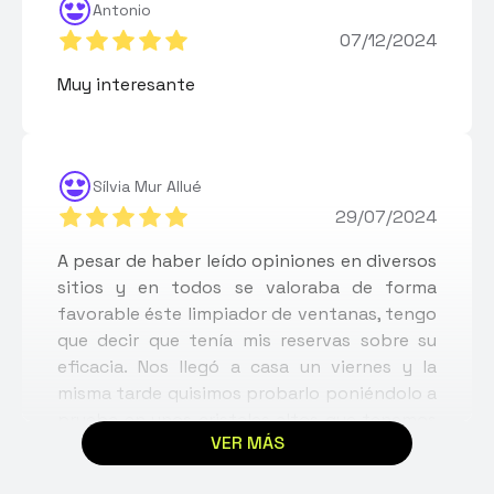
Antonio
07/12/2024
Muy interesante
Sílvia Mur Allué
29/07/2024
A pesar de haber leído opiniones en diversos
sitios y en todos se valoraba de forma
favorable éste limpiador de ventanas, tengo
que decir que tenía mis reservas sobre su
eficacia. Nos llegó a casa un viernes y la
misma tarde quisimos probarlo poniéndolo a
prueba en unos cristales altos que tenemos
VER MÁS
en casa y que por su parte interior, al no ser
fácilmente accesible no estaban lo que