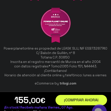
Sintra
13/12/2023
¡Muy bien!
Flávio Campos Costa
Powerplanetonline es propiedad de LEASK SLU, NIF ESB73287740
27/06/2023
C/ Balsón de Guillén, nº 8
Totana C.P. 30850
Inscrita en el registro mercantil de Murcia en el año 2004
Muy contento. Llegó antes de la fecha
con datos registrales* Tomo2065 Folio 151, N44443.
prevista. El robot funciona de maravilla. TOP
¡Contáctanos!
Horario de atención al cliente online y telefónico: lunes a viernes
eCommerce by
trilogi.com
Lidia
155
,00
€
26/10/2022
¡COMPRAR AHORA!
¡En stock! Recíbelo mañana Viernes, 07 Ago.
Excelente servicio por parte de