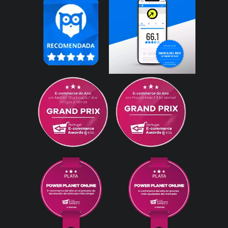
aparato pegado al cristal y enseguida hace
succión. Luego le das al botón de inicio y ya.
Los trapos los voy cambiando cuando veo
que se ensucian, aunque no dejan marcas de
suciedad. Trae bastantes repuestos. De
momento estoy encantada.
Carmen
21/03/2024
Lo he utilizado poco por ahora, pero ha
hecho bien la limpieza tanto en una puerta
(cristal con marco) y un espejo. La succión es
buena y no cae. El pedido llegó rápido y en
correctas condiciones. - Negro