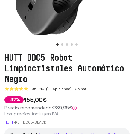
HUTT DDC5 Robot
Limpiacristales Automático
Negro
4.96
119
(79 opiniones)
¡Opina!
155
,00
€
-
47
%
Precio recomendado:
289
,95
€
Los precios incluyen IVA
HUTT
-
REF:
DDC5-BLACK