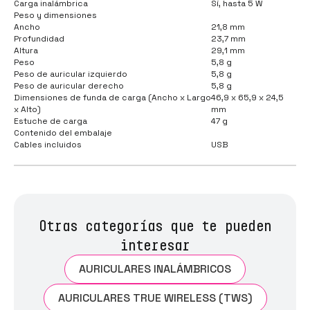
Carga inalámbrica
Sí, hasta 5 W
Peso y dimensiones
Ancho
21,8 mm
Profundidad
23,7 mm
Altura
29,1 mm
Peso
5,8 g
Peso de auricular izquierdo
5,8 g
Peso de auricular derecho
5,8 g
Dimensiones de funda de carga (Ancho x Largo
46,9 x 65,9 x 24,5
x Alto)
mm
Estuche de carga
47 g
Contenido del embalaje
Cables incluidos
USB
Otras categorías que te pueden
interesar
AURICULARES INALÁMBRICOS
AURICULARES TRUE WIRELESS (TWS)