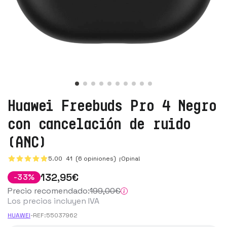
Huawei Freebuds Pro 4 Negro
con cancelación de ruido
(ANC)
5.00
41
(6 opiniones)
¡Opina!
132
,95
€
-
33
%
Precio recomendado:
199
,00
€
Los precios incluyen IVA
HUAWEI
-
REF:
55037962