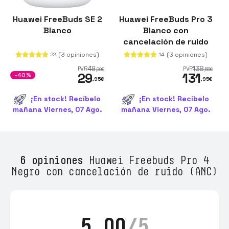
Huawei FreeBuds SE 2
Huawei FreeBuds Pro 3
Blanco
Blanco con
cancelación de ruido
(ANC)
(3 opiniones)
(3 opiniones)
22
14
49
138
PVR
PVR
,99
€
,55
€
29
131
-40%
,95
€
,95
€
¡En stock! Recíbelo
¡En stock! Recíbelo
mañana Viernes, 07 Ago.
mañana Viernes, 07 Ago.
6 opiniones
Huawei Freebuds Pro 4
Negro con cancelación de ruido (ANC)
5.00
/5