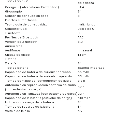
Tipo de control
de cabeza
Código IP (International Protection)
IP54
Giroscopio
Sí
Sensor de conducción ósea
Sí
Puertos e Interfaces
Tecnología de conectividad
Inalámbrico
Conector USB
USB Tipo C
Bluetooth
Sí
Perfiles de Bluetooth
AAC
Versión de Bluetooth
5.2
Auriculares
Audifonos
Intraaural
Unidad de disco
1,1 cm
Batería
Batería
Sí
Tipo de batería
Batería integrada
Capacidad de batería de auricular derecho
55 mAh
Capacidad de batería de auricular izquierdo
55 mAh
Tiempo continuo de reproducción de audio
6,5 h
Autonomía en reproducción continua de audio
32 h
(con estuche de carga)
Autonomía en llamadas (con estuche de carga)
22 h
Capacidad de la batería (estuche de carga)
510 mAh
Indicador de carga de la batería
Sí
Tiempo de recarga de la batería
1 h
Voltaje de la pila
5 V