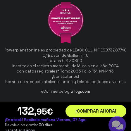
Powerplanetonline es propiedad de LEASK SLU, NIF ESB73287740
C/ Balsón de Guillén, nº 8
Totana C.P. 30850
Inscrita en el registro mercantil de Murcia en el año 2004
con datos registrales* Tomo2065 Folio 151, N44443.
¡Contáctanos!
Horario de atención al cliente online y telefónico: lunes a viernes
eCommerce by
trilogi.com
132
,95
€
¡COMPRAR AHORA!
¡En stock! Recíbelo mañana Viernes, 07 Ago.
Devolución gratis:
30 días
Garantía:
3 años