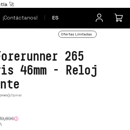
Português
PT
tía 🚀
¿Dudas? Contacta
Français
FR
¡Contáctanos!
ES
Ofertas Limitadas
Forerunner 265
ris 46mm - Reloj
ente
ones)
¡Opina!
19
,89
€
A