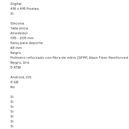
Digital
416 x 416 Pixeles
Si
Silicona
Talla única
Alrededor
135 - 205 mm
Reloj para deporte
46 mm
Negro
Polímero reforzado con fibra de vidrio (GFRP, Glass Fiber Reinforced
Negro, Gris
5 ATM
Android, iOS
8 GB
No
Si
Si
Si
Si
Si
Si
Si