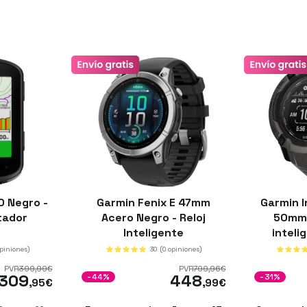
0 Negro -
Garmin Fenix E 47mm
Garmin I
tador
Acero Negro - Reloj
50mm 
Inteligente
inteli
opiniones)
30
(0 opiniones)
PVR
399
,99
€
PVR
799
,96
€
309
448
-44%
-31%
,95
€
,99
€