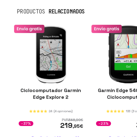
RELACIONADOS
PRODUCTOS
Ciclocomputador Garmin
Garmin Edge 54
Edge Explore 2
Ciclocompu
24
(4 opiniones)
133
(3 
PVR
348
,99
€
219
-37%
-23%
,95
€