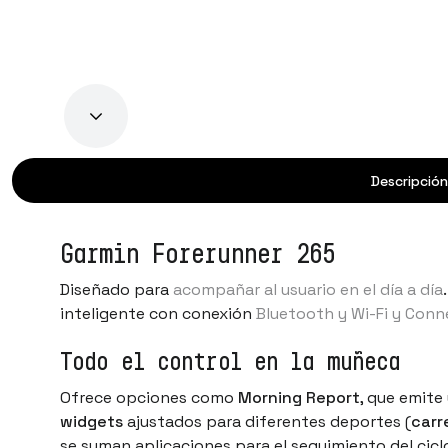
Descripción
Garmin Forerunner 265
Diseñado para
acompañar al usuario en el día a día
inteligente con conexión
Bluetooth y Wi-Fi y Conn
Todo el control en la muñeca
Ofrece opciones como
Morning Report
, que emite
widgets
ajustados para diferentes deportes (
carr
se suman aplicaciones para el seguimiento del cicl