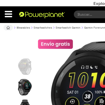
Explo
Wearables
Smartwatches
Smartwatch Garmin
Garmin Forerun