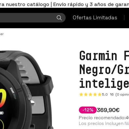
ra nuestro catálogo | Envío rápido y 3 años de garan
Ofertas Limitadas
ner
Garmin 
Negro/G
intelig
5.0
16
(0 opini
369
,90
€
-
12
%
Precio recomendado:
4
Los precios incluyen IV