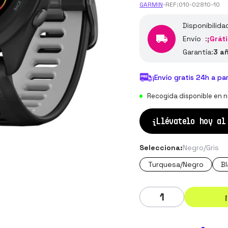
GARMIN
-
REF:
010-02810-10
Disponibilida
Envío :
¡Gráti
Garantía:
3 a
¡Envío gratis 24h a pa
Recogida disponible en n
¡Llévatelo hoy a
Selecciona:
Negro/Gris
Turquesa/Negro
Bl