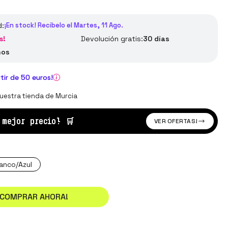
d:
¡En stock! Recíbelo el Martes, 11 Ago.
s!
Devolución gratis:
30 días
ños
rtir de 50 euros!
uestra tienda de Murcia
l mejor precio!
🛒
VER OFERTAS!
anco/Azul
¡COMPRAR AHORA!