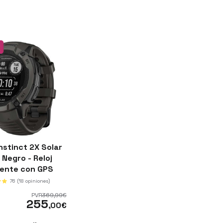
nstinct 2X Solar
Negro - Reloj
gente con GPS
76
(18 opiniones)
PVR
369
,99
€
255
,00
€