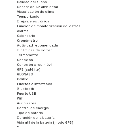
Calidad del sueño
Sensor de luz ambiental
Visualización de clima
Temporizador
Brújula electrónica
Función de monitorización del estrés
Alarma
Calendario
Cronómetro
Actividad recomendada
Dinámicas de correr
Termómetro
Conexión
Conexión a red móvil
GPS (satélite)
GLONASS
Galileo
Puertos e Interfaces
Bluetooth
Puerto USB
Wifi
Auriculares
Control de energía
Tipo de batería
Duración de la batería
Vida útil de la batería (modo GPS)