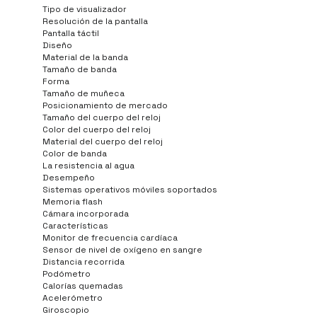
Tipo de visualizador
Resolución de la pantalla
Pantalla táctil
Diseño
Material de la banda
Tamaño de banda
Forma
Tamaño de muñeca
Posicionamiento de mercado
Tamaño del cuerpo del reloj
Color del cuerpo del reloj
Material del cuerpo del reloj
Color de banda
La resistencia al agua
Desempeño
Sistemas operativos móviles soportados
Memoria flash
Cámara incorporada
Características
Monitor de frecuencia cardíaca
Sensor de nivel de oxígeno en sangre
Distancia recorrida
Podómetro
Calorías quemadas
Acelerómetro
Giroscopio