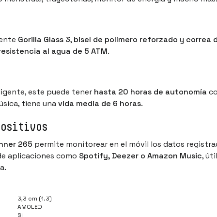
lente
Gorilla Glass 3
,
bisel de polímero reforzado
y
correa d
resistencia al agua de 5 ATM
.
ligente, este puede tener
hasta 20 horas de autonomía
co
úsica, tiene una
vida media de 6 horas
.
positivos
nner 265
permite monitorear en el móvil los datos regist
sde aplicaciones como
Spotify, Deezer o Amazon Music
, út
a.
3,3 cm (1.3)
AMOLED
Si