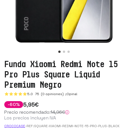
Funda Xiaomi Redmi Note 15
Pro Plus Square Liquid
Premium Negro
5.0
75
(0 opiniones)
¡Opina!
5
,95
€
-
60
%
Precio recomendado:
14
,96
€
Los precios incluyen IVA
CROCOCASE
-
REF:
SQUARE-XIAOMI-REDMI-NOTE-15-PRO-PLUS-BLACK