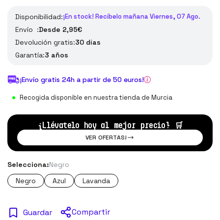
Disponibilidad:
¡En stock! Recíbelo mañana Viernes, 07 Ago.
Envío :
Desde 2,95€
Devolución gratis:
30 días
Garantía:
3 años
¡Envío gratis 24h a partir de 50 euros!
Recogida disponible en nuestra tienda de Murcia
¡Llévatelo hoy al mejor precio!
🛒
VER OFERTAS!
Selecciona:
Negro
Negro
Azul
Lavanda
Compartir
Guardar