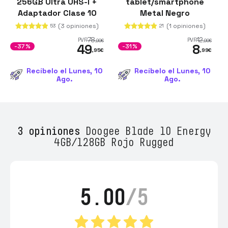
256GB Ultra UHS-I +
tablet/smartphone
Adaptador Clase 10
Metal Negro
(3 opiniones)
(1 opiniones)
53
21
78
12
PVR
PVR
,99
€
,99
€
49
8
-37%
-31%
,95
€
,99
€
Recíbelo el Lunes, 10
Recíbelo el Lunes, 10
Ago.
Ago.
3 opiniones
Doogee Blade 10 Energy
4GB/128GB Rojo Rugged
5.00
/5