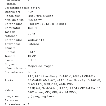
Pantalla
Características:
6.56" IPS
Definición:
HD+
Resolución:
720 x 1612 píxeles
Nivel de brillo:
400 cd/m²
Certificados:
IP68, IP69K y MIL-STD-810H
Contraste:
1500:1
Tasa de
90Hz
refresco:
Certificado:
Widevine L1
Altavoces:
Estéreo
Cámara
Frontal:
8 MP
Trasera:
16 MP
Flash
:
Sí LED
Segunda
Mejora de imagen
cámara trasera:
Formatos soportados
AAC, AAC+ / aacPlus / HE-AAC v1, AMR / AMR-NB /
Audio:
GSM-AMR, AMR-WB, eAAC+ / aacPlus v2 / HE-AAC v2,
FLAC, MIDI, MP3, OGG, WMA, WAV
3GPP, AVI, Flash Video, H.263, H.264 / MPEG-4 Part 10
Video:
/ AVC video, MKV, MP4, WebM, WMV,
Imágenes:
gif, jpeg, png, bmp
Sensores
Acelerómetro:
Sí