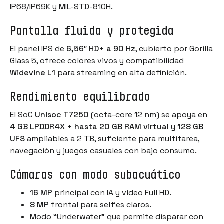
IP68/IP69K y MIL-STD-810H.
Pantalla fluida y protegida
El panel IPS de
6,56″ HD+ a 90 Hz
, cubierto por Gorilla
Glass 5, ofrece colores vivos y compatibilidad
Widevine L1
para streaming en alta definición.
Rendimiento equilibrado
El SoC
Unisoc T7250
(octa-core 12 nm) se apoya en
4 GB LPDDR4X + hasta 20 GB RAM virtual
y
128 GB
UFS
ampliables a 2 TB, suficiente para multitarea,
navegación y juegos casuales con bajo consumo.
Cámaras con modo subacuático
16 MP
principal con IA y vídeo Full HD.
8 MP
frontal para selfies claros.
Modo “Underwater” que permite disparar con