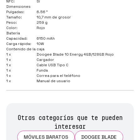
NFC:
Sí
Dimensiones
Pulgadas:
6.56 "
Tamaño:
10,7 mm de grosor
Peso:
259 g
Color:
Rojo
Batería
Capacidad:
6150 mAh
Carga rápida:
10W
Contenido de la caja
1 x
Doogee Blade 10 Energy 4GB/128GB Rojo
1 x
Cargador
1 x
Cable USB Tipo C
1 x
Funda
1 x
Correa para el teléfono
1 x
Manual de usuario
Otras categorías que te pueden
interesar
MÓVILES BARATOS
DOOGEE BLADE