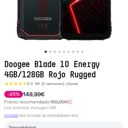
Doogee Blade 10 Energy
4GB/128GB Rojo Rugged
5.0
56
(0 opiniones)
¡Opina!
149
,99
€
-
25
%
Precio recomendado:
199
,99
€
Los precios incluyen IVA
DOOGEE
-
REF:
DOOGEE-BLADE10ENERGY-RED
Disponibilidad: