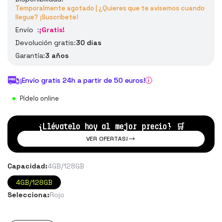
Temporalmente agotado | ¿Quieres que te avisemos cuando
llegue? ¡Suscríbete!
Envío :
¡Gratis!
Devolución gratis:
30 días
Garantía:
3 años
¡Envío gratis 24h a partir de 50 euros!
Pídelo online
¡Llévatelo hoy al mejor precio!
🛒
VER OFERTAS!
Capacidad:
4GB/128GB
4GB/128GB
Selecciona:
Rojo