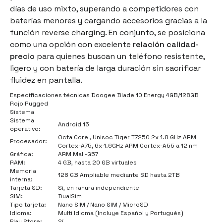
días de uso mixto, superando a competidores con
baterías menores y cargando accesorios gracias a la
función
reverse charging
. En conjunto, se posiciona
como una opción con excelente
relación calidad-
precio
para quienes buscan un teléfono resistente,
ligero y con batería de larga duración sin sacrificar
fluidez en pantalla.
Especificaciones técnicas Doogee Blade 10 Energy 4GB/128GB
Rojo Rugged
Sistema
Sistema
Android 15
operativo:
Octa Core , Unisoc Tiger T7250 2x 1.8 GHz ARM
Procesador:
Cortex-A75, 6x 1.6GHz ARM Cortex-A55 a 12 nm
Gráfica:
ARM Mali-G57
RAM:
4 GB, hasta 20 GB virtuales
Memoria
128 GB Ampliable mediante SD hasta 2TB
interna:
Tarjeta SD:
Sí, en ranura independiente
SIM:
DualSim
Tipo tarjeta:
Nano SIM / Nano SIM / MicroSD
Idioma:
Multi Idioma (Incluye Español y Portugués)
Play Store:
Sí