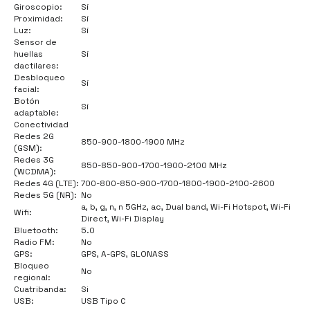
Giroscopio:
Sí
Proximidad:
Sí
Luz:
Sí
Sensor de
huellas
Sí
dactilares:
Desbloqueo
Sí
facial:
Botón
Sí
adaptable:
Conectividad
Redes 2G
850-900-1800-1900 MHz
(GSM):
Redes 3G
850-850-900-1700-1900-2100 MHz
(WCDMA):
Redes 4G (LTE):
700-800-850-900-1700-1800-1900-2100-2600
Redes 5G (NR):
No
a, b, g, n, n 5GHz, ac, Dual band, Wi-Fi Hotspot, Wi-Fi
Wifi:
Direct, Wi-Fi Display
Bluetooth:
5.0
Radio FM:
No
GPS:
GPS, A-GPS, GLONASS
Bloqueo
No
regional:
Cuatribanda:
Si
USB:
USB Tipo C