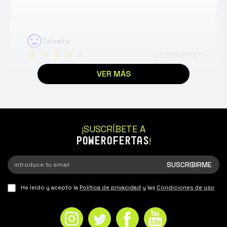
Teixeira
22/09/2022
VER MÁS
Pedido 1011417. Pulsera muy resistente y de
gran calidad a un precio muy asequible.
¡SUSCRÍBETE A
Pereira
POWEROFERTAS
!
06/09/2022
Pulsera de muy buena calidad, super cómoda
y suave 😊. Me encanta y la volveré a
He leído y acepto la
Política de privacidad
y las
Condiciones de uso
comprar 😉 .