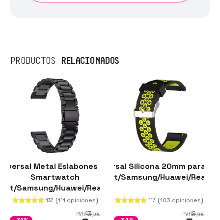
RELACIONADOS
PRODUCTOS
niversal Metal Eslabones 20mm para
Correa Universal Silicona 20mm para S
Correa Un
Smartwatch
Xiaomi/Amazfit/Samsung/Huawei/Realme
zfit/Samsung/Huawei/Realme/Ticwatch
Xiaomi/Amazf
(111 opiniones)
(103 opiniones)
137
117
13
8
PVR
PVR
,00
€
,99
€
-31%
-34%