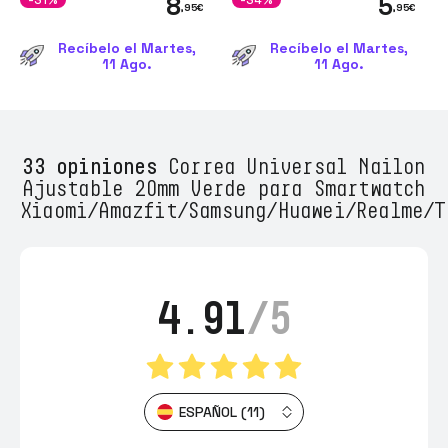
8
5
,95
€
,95
€
Recíbelo el Martes,
Recíbelo el Martes,
11 Ago.
11 Ago.
33 opiniones
Correa Universal Nailon
Ajustable 20mm Verde para Smartwatch
Xiaomi/Amazfit/Samsung/Huawei/Realme/T
4.91
/5
ESPAÑOL (11)