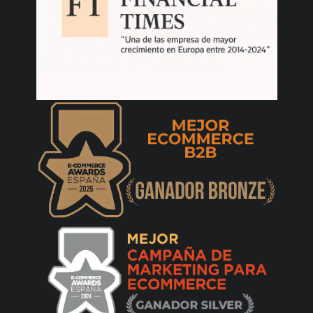
Hélder Goncalves
24/06/2021
Buena calidad de construcción. Envío muy
rápido. Buen servicio.
David Almeida
05/03/2021
Servicio de 5 estrellas, producto recibido en
menos de 24 horas. El producto es de
excelente calidad y corresponde
exactamente a la descripción. el cierre de la
pulsera, fácil de poner, es excelente. ¡lo
recomiendo!