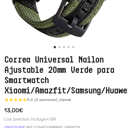
Correa Universal Nailon
Ajustable 20mm Verde para
Smartwatch
Xiaomi/Amazfit/Samsung/Huawe
5.0 (0 opiniones)
¡Opina!
13
,00
€
Los precios incluyen IVA
CROCOCASE
-
REF:
STRAP20MMNAYLONGREEN