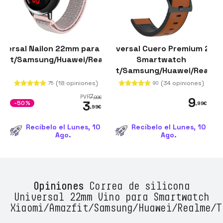
iversal Nailon 22mm para Smartwatch
Correa Universal Cuero Premium 22m
Correa Univer
zfit/Samsung/Huawei/Realme/Ticwatch
Smartwatch
Xiaomi/Amazfit/Samsung/Huawei/Realme
Xiaomi/Amazf
(18 opiniones)
(34 opiniones)
75
90
7
PVR
,99
€
9
3
-50%
,99
€
,99
€
Recíbelo el Lunes, 10
Recíbelo el Lunes, 10
Ago.
Ago.
Opiniones
Correa de silicona
Universal 22mm Vino para Smartwatch
Xiaomi/Amazfit/Samsung/Huawei/Realme/T