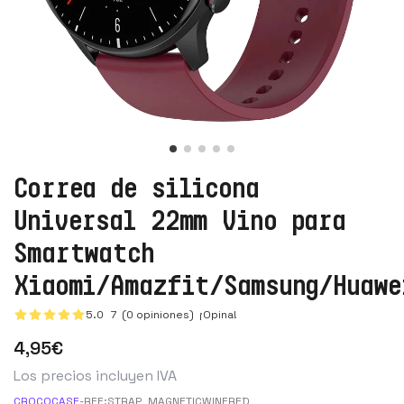
Correa de silicona
Universal 22mm Vino para
Smartwatch
Xiaomi/Amazfit/Samsung/Huawe
5.0
7
(0 opiniones)
¡Opina!
4
,95
€
Los precios incluyen IVA
CROCOCASE
-
REF:
STRAP_MAGNETICWINERED