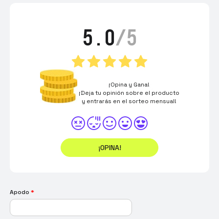
5.0
/5
¡Opina y Gana!
¡Deja tu opinión sobre el producto
y entrarás en el sorteo mensual!
¡OPINA!
Apodo
*