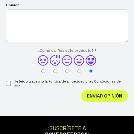
Opinión
¿Como califica este producto?
*
He leído y acepto la
Política de privacidad
y las
Condiciones de
uso
ENVIAR OPINIÓN
¡SUSCRÍBETE A