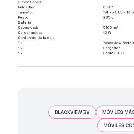
Dimensiones
Pulgadas:
6.56"
Tamaño:
174.7 x 81.5 x 13
Peso:
285 g
Batería
Capacidad:
5100 mAh
Carga rápida:
10 W
Contenido de la caja
1 x
Blackview BV480
1 x
Cargador
1 x
Cable USB-C
BLACKVIEW BV
MÓVILES MÁ
MÓVILES CO