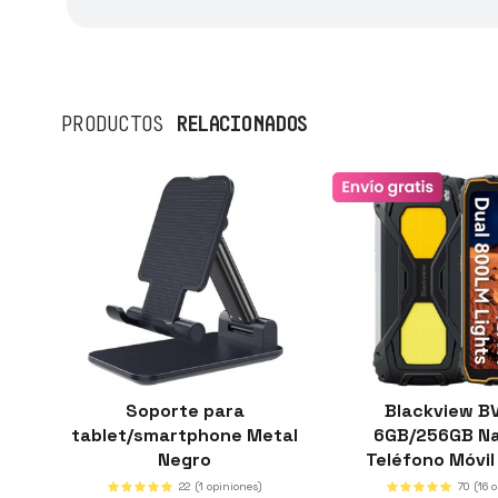
RELACIONADOS
PRODUCTOS
Soporte para
Blackview B
tablet/smartphone Metal
6GB/256GB Na
Negro
Teléfono Móvi
con Luz de c
22
(1 opiniones)
70
(16 