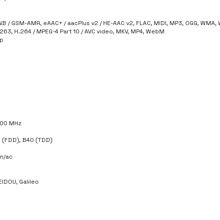
B / GSM-AMR, eAAC+ / aacPlus v2 / HE-AAC v2, FLAC, MIDI, MP3, OGG, WMA,
H.263, H.264 / MPEG-4 Part 10 / AVC video, MKV, MP4, WebM
mp
900 MHz
 (FDD), B40 (TDD)
/n/ac
IDOU, Galileo