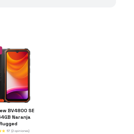
iew BV4800 SE
64GB Naranja
Rugged
57
(2 opiniones)