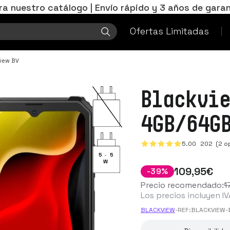
ra nuestro catálogo | Envío rápido y 3 años de garan
Ofertas Limitadas
view BV
Blackvi
4GB/64G
5.00
202
(2 op
5
-
5
W
109
,95
€
-
39
%
Precio recomendado:
1
Los precios incluyen IV
BLACKVIEW
-
REF:
BLACKVIEW-