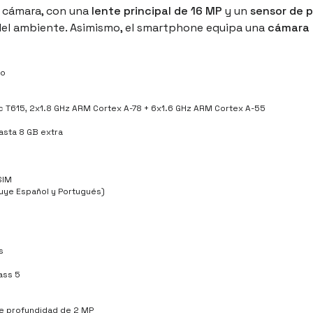
 cámara, con una
lente principal de 16 MP
y un
sensor de 
 del ambiente. Asimismo, el smartphone equipa una
cámara 
ro
c T615, 2x1.8 GHz ARM Cortex A-78 + 6x1.6 GHz ARM Cortex A-55
asta 8 GB extra
SIM
luye Español y Portugués)
s
lass 5
e profundidad de 2 MP