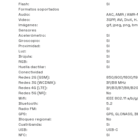
Flash:
Sí
Formatos soportados
Audio:
AAC, AMR / AMR-N
Video:
3GPP, AVI, DivX, 
Imágenes:
gif, jpeg, png, b
Sensores
Acelerómetro:
Sí
Giroscopio:
Sí
Proximidad:
Sí
Luz:
Sí
Brújula:
Sí
RGB:
Sí
Huella dactilar:
Sí
Conectividad
Redes 2G (GSM):
850/900/1800/1
Redes 3G (WCDMA):
B1/B8 MHz
Redes 4G (LTE):
B1/B3/B7/B8/B20
Redes 5G (NR):
No
Wifi:
IEEE 802.11 a/b/g
Bluetooth:
5.2
Radio FM:
Sí
GPS:
GPS, GLONASS, BE
Bloqueo regional:
No
Cuatribanda:
Si
USB:
USB-C
NFC:
Sí