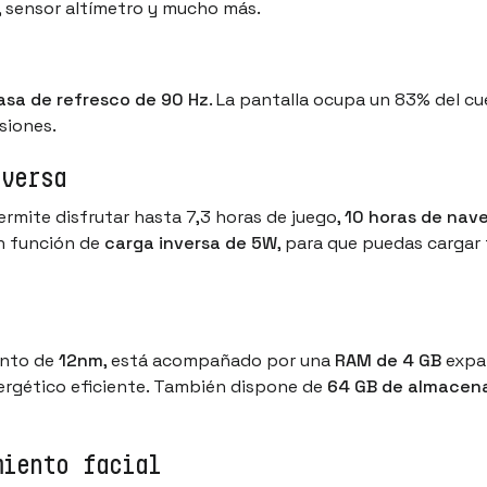
, sensor altímetro y mucho más.
asa de refresco de 90 Hz
. La pantalla ocupa un 83% del c
siones.
nversa
ermite disfrutar hasta 7,3 horas de juego,
10 horas de na
n función de
carga inversa de 5W
, para que puedas cargar
ento de
12nm
, está acompañado por una
RAM de 4 GB
expan
ergético eficiente. También dispone de
64 GB de almacen
miento facial