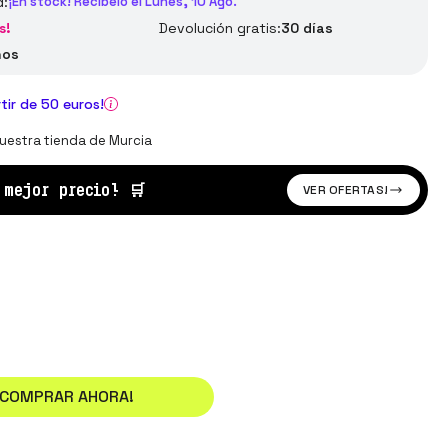
d:
¡En stock! Recíbelo el Lunes, 10 Ago.
s!
Devolución gratis:
30 días
ños
rtir de 50 euros!
uestra tienda de Murcia
l mejor precio!
🛒
VER OFERTAS!
¡COMPRAR AHORA!