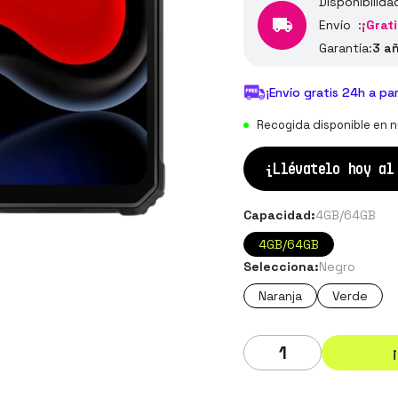
Disponibilida
Envío :
¡Grati
Garantía:
3 a
¡Envío gratis 24h a pa
Recogida disponible en n
¡Llévatelo hoy a
Capacidad:
4GB/64GB
4GB/64GB
Selecciona:
Negro
Naranja
Verde