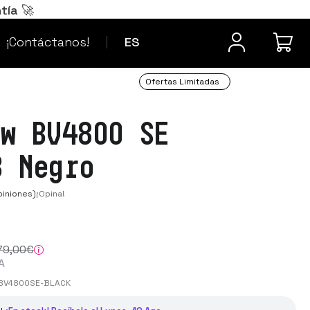
Português
PT
tía 🚀
¿Dudas? Contacta
Français
FR
¡Contáctanos!
ES
Ofertas Limitadas
ew BV4800 SE
B Negro
iniones)
¡Opina!
79
,00
€
A
BV4800SE-BLACK