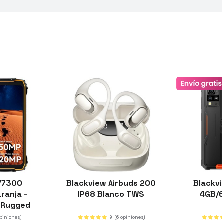
V7300
Blackview Airbuds 200
Blackv
ranja -
IP68 Blanco TWS
4GB/
l Rugged
amping
opiniones)
9
(6 opiniones)