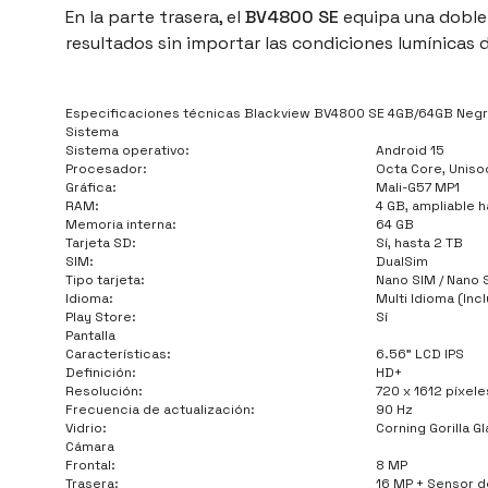
En la parte trasera, el
BV4800 SE
equipa una doble
resultados sin importar las condiciones lumínicas
Especificaciones técnicas Blackview BV4800 SE 4GB/64GB Neg
Sistema
Sistema operativo:
Android 15
Procesador:
Octa Core, Uniso
Gráfica:
Mali-G57 MP1
RAM:
4 GB, ampliable h
Memoria interna:
64 GB
Tarjeta SD:
Sí, hasta 2 TB
SIM:
DualSim
Tipo tarjeta:
Nano SIM / Nano 
Idioma:
Multi Idioma (Inc
Play Store:
Sí
Pantalla
Características:
6.56" LCD IPS
Definición:
HD+
Resolución:
720 x 1612 píxele
Frecuencia de actualización:
90 Hz
Vidrio:
Corning Gorilla G
Cámara
Frontal:
8 MP
Trasera:
16 MP + Sensor d