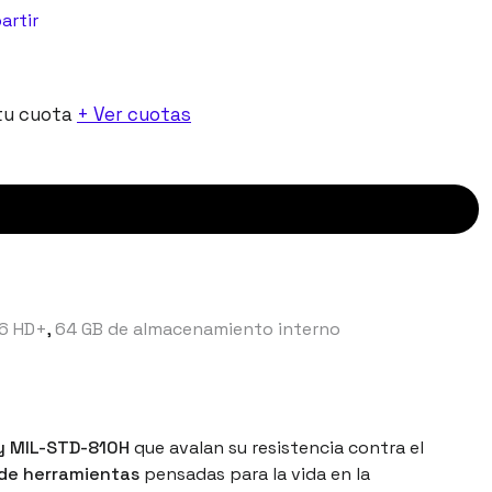
artir
tu cuota
+ Ver cuotas
56 HD+
,
64 GB de almacenamiento interno
 y MIL-STD-810H
que avalan su resistencia contra el
 de herramientas
pensadas para la vida en la