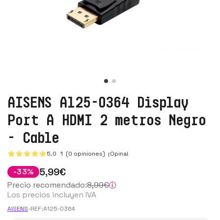
AISENS A125-0364 Display
Port A HDMI 2 metros Negro
- Cable
5.0
1
(0 opiniones)
¡Opina!
5
,99
€
-
33
%
Precio recomendado:
8
,99
€
Los precios incluyen IVA
AISENS
-
REF:
A125-0364