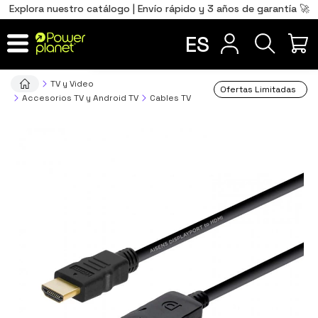
0
Total
Português
PT
,00
€
Explora nuestro catálogo | Envío rápido y 3 años de garantía 🚀
Français
FR
ES
IR AL CARRITO
TV y Video
Ofertas Limitadas
Accesorios TV y Android TV
Cables TV