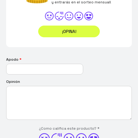
y entrarás en el sorteo mensual!
¡OPINA!
Apodo
*
Opinión
¿Como califica este producto?
*