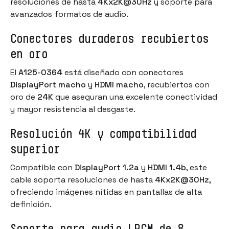
resoluciones de hasta
4Kx2K@30Hz
y soporte para
avanzados formatos de audio.
Conectores duraderos recubiertos
en oro
El
A125-0364
está diseñado con conectores
DisplayPort macho
y
HDMI macho
, recubiertos con
oro de
24K
que aseguran una excelente conectividad
y mayor resistencia al desgaste.
Resolución 4K y compatibilidad
superior
Compatible con
DisplayPort 1.2a
y
HDMI 1.4b
, este
cable soporta resoluciones de hasta
4Kx2K@30Hz
,
ofreciendo imágenes nítidas en pantallas de alta
definición.
Soporte para audio
LPCM de 8