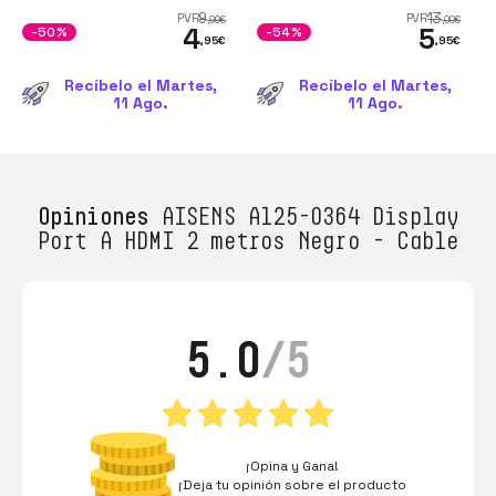
9
13
PVR
PVR
,99
€
,00
€
4
5
-50%
-54%
,95
€
,95
€
Recíbelo el Martes,
Recíbelo el Martes,
11 Ago.
11 Ago.
Opiniones
AISENS A125-0364 Display
Port A HDMI 2 metros Negro - Cable
5.0
/5
¡Opina y Gana!
¡Deja tu opinión sobre el producto