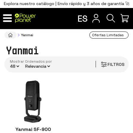
0
Total
Português
PT
,00
€
Explora nuestro catálogo | Envío rápido y 3 años de garantía 🚀
marcas
Français
FR
ES
IR AL CARRITO
Yanmai
Ofertas Limitadas
Yanmai
Mostrar
ordenados por
FILTROS
Yanmai SF-900