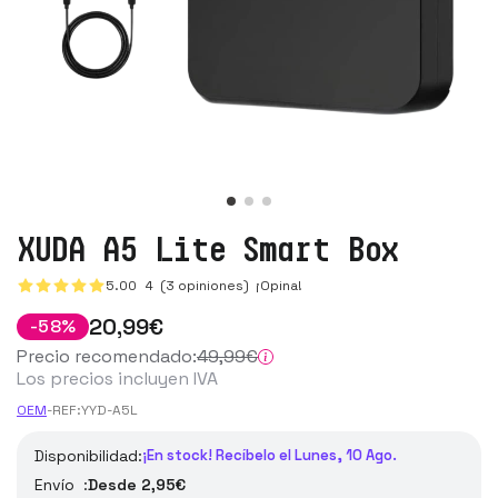
XUDA A5 Lite Smart Box
5.00
4
(3 opiniones)
¡Opina!
20
,99
€
-
58
%
Precio recomendado:
49
,99
€
Los precios incluyen IVA
OEM
-
REF:
YYD-A5L
Disponibilidad:
¡En stock! Recíbelo el Lunes, 10 Ago.
Envío :
Desde 2,95€