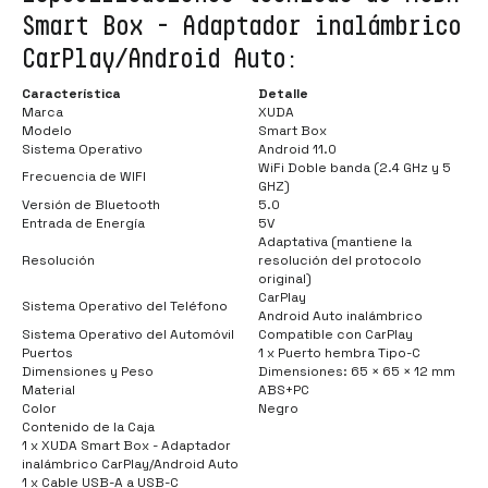
Smart Box - Adaptador inalámbrico
CarPlay/Android Auto:
Característica
Detalle
Marca
XUDA
Modelo
Smart Box
Sistema Operativo
Android 11.0
WiFi Doble banda (2.4 GHz y 5
Frecuencia de WIFI
GHZ)
Versión de Bluetooth
5.0
Entrada de Energía
5V
Adaptativa (mantiene la
Resolución
resolución del protocolo
original)
CarPlay
Sistema Operativo del Teléfono
Android Auto inalámbrico
Sistema Operativo del Automóvil
Compatible con CarPlay
Puertos
1 x Puerto hembra Tipo-C
Dimensiones y Peso
Dimensiones: 65 × 65 × 12 mm
Material
ABS+PC
Color
Negro
Contenido de la Caja
1 x XUDA Smart Box - Adaptador
inalámbrico CarPlay/Android Auto
1 x Cable USB-A a USB-C