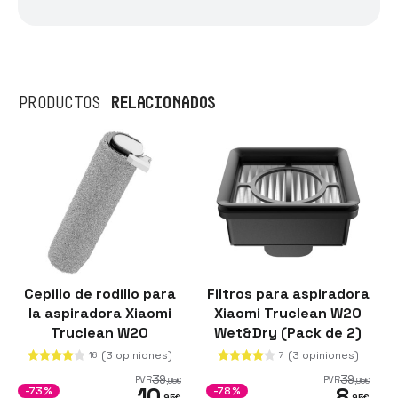
RELACIONADOS
PRODUCTOS
Cepillo de rodillo para
Filtros para aspiradora
la aspiradora Xiaomi
Xiaomi Truclean W20
Truclean W20
Wet&Dry (Pack de 2)
Wet&Dry
(3 opiniones)
(3 opiniones)
16
7
39
39
PVR
PVR
,95
€
,95
€
10
8
-73%
-78%
,95
€
,95
€