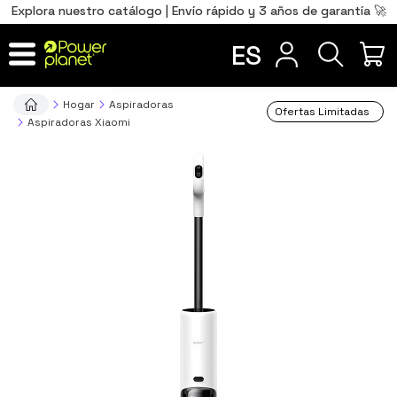
0
Total
Português
PT
,00
€
Explora nuestro catálogo | Envío rápido y 3 años de garantía 🚀
Français
FR
ES
IR AL CARRITO
Hogar
Aspiradoras
Ofertas Limitadas
Aspiradoras Xiaomi