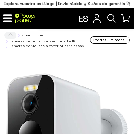
0
Total
Português
PT
,00
€
Explora nuestro catálogo | Envío rápido y 3 años de garantía 🚀
Français
FR
ES
IR AL CARRITO
Smart Home
Ofertas Limitadas
Cámaras de vigilancia, seguridad e IP
Cámaras de vigilancia exterior para casas