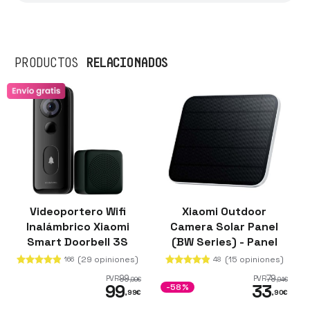
RELACIONADOS
PRODUCTOS
Videoportero Wifi
Xiaomi Outdoor
Inalámbrico Xiaomi
Camera Solar Panel
Smart Doorbell 3S
(BW Series) - Panel
solar para cámaras
(29 opiniones)
(15 opiniones)
166
48
BW300 y BW500
99
79
PVR
PVR
,99
€
,94
€
99
33
-58%
,99
€
,90
€