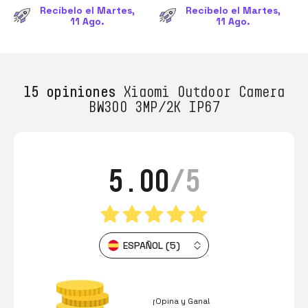
Recíbelo el Martes,
Recíbelo el Martes,
11 Ago.
11 Ago.
15 opiniones
Xiaomi Outdoor Camera
BW300 3MP/2K IP67
5.00
/5
ESPAÑOL (5)
¡Opina y Gana!