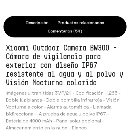
Descripción
Productos relacionados
Comentarios (54)
Xiaomi Outdoor Camera BW300 –
Cámara de vigilancia para
exterior con diseño IP67
resistente al agua y al polvo y
Visión Nocturna colorida
Imágenes ultranítidas 3MP/2K - Codificación H.265 -
Doble luz blanca - Doble bombilla infrarroja - Visión
Nocturna a color - Alarma automática - Llamada
bidireccional - A prueba de agua y polvo IP67 -
Batería de 4900 mAh - Panel solar opcional -
Almacenamiento en la nube - Blanco