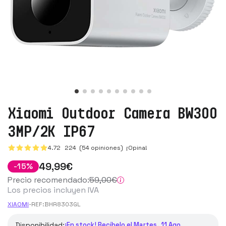
Xiaomi Outdoor Camera BW300
3MP/2K IP67
4.72
224
(54 opiniones)
¡Opina!
49
,99
€
-
15
%
Precio recomendado:
59
,00
€
Los precios incluyen IVA
XIAOMI
-
REF:
BHR8303GL
Disponibilidad:
¡En stock! Recíbelo el Martes, 11 Ago.