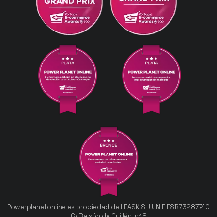
Powerplanetonline es propiedad de LEASK SLU, NIF ESB73287740
C/ Balsón de Guillén, nº 8