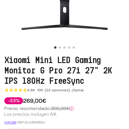
Xiaomi Mini LED Gaming
Monitor G Pro 27i 27" 2K
IPS 180Hz FreeSync
4.64
134
(22 opiniones)
¡Opina!
269
,00
€
-
33
%
Precio recomendado:
399
,99
€
Los precios incluyen IVA
XIAOMI
-
REF:
ELA5585EU