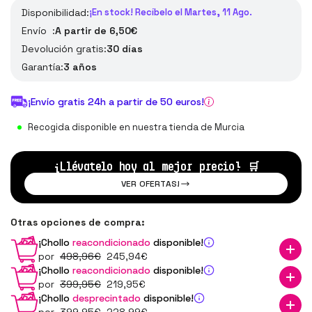
Disponibilidad:
¡En stock! Recíbelo el Martes, 11 Ago.
Envío :
A partir de 6,50€
Devolución gratis:
30 días
Garantía:
3 años
¡Envío gratis 24h a partir de 50 euros!
Recogida disponible en nuestra tienda de Murcia
¡Llévatelo hoy al mejor precio!
🛒
VER OFERTAS!
Otras opciones de compra:
¡Chollo
reacondicionado
disponible!
por
498
,96
€
245
,94
€
¡Chollo
reacondicionado
disponible!
por
399
,95
€
219
,95
€
¡Chollo
desprecintado
disponible!
por
399
,95
€
228
,99
€