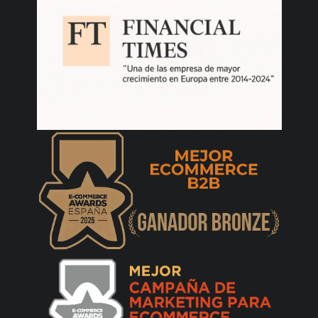
Excelente pantalla me llego mu rapido y
todo muy bien.. muy recomendada esta
pantalla a su precio..
Alex García Torres
21/07/2025
Diazlee
29/12/2024
Un monitor espectacular con buena
profundidad de negros y local dimming, lo he
testado y me ha encantado:
https://youtu.be/qQnPswvkwr8