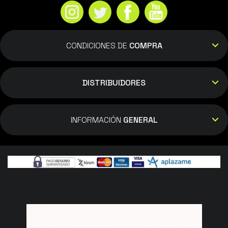
Sakamoto
CONDICIONES DE
COMPRA
20/08/2025
Monitor realmente bueno en su rango de
DISTRIBUIDORES
precio. Lo recibí con la versión de firmware
1.0.0.7, por lo que no encontré ninguno de
los problemas de los que se quejaba mucha
INFORMACIÓN
GENERAL
gente de la versión anterior. Buen color, muy
buen HDR. La calidad de imagen es muy
buena, la pantalla tiene un buen contraste y
un HDR muy bueno.
Rafael pineda
15/08/2025