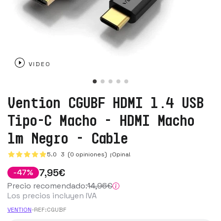
VIDEO
Vention CGUBF HDMI 1.4 USB
Tipo-C Macho - HDMI Macho
1m Negro - Cable
5.0
3
(0 opiniones)
¡Opina!
7
,95
€
-
47
%
Precio recomendado:
14
,96
€
Los precios incluyen IVA
VENTION
-
REF:
CGUBF