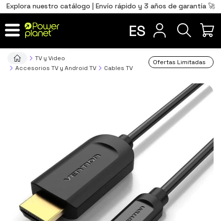
0
Total
Português
PT
,00
€
Explora nuestro catálogo | Envío rápido y 3 años de garantía 🚀
Français
FR
ES
IR AL CARRITO
TV y Video
Ofertas Limitadas
Accesorios TV y Android TV
Cables TV