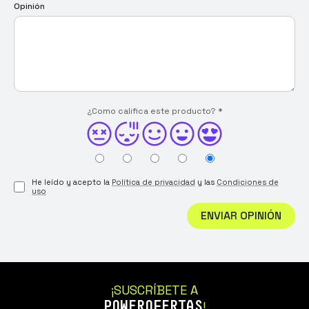
Opinión
¿Como califica este producto?
*
He leído y acepto la
Política de privacidad
y las
Condiciones de
uso
ENVIAR OPINIÓN
¡SUSCRÍBETE A
POWEROFERTAS
!