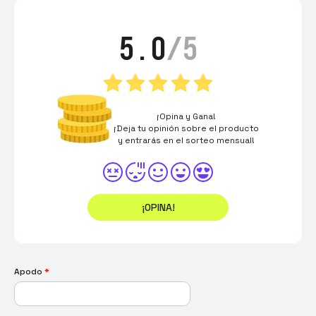
5.0
/5
¡Opina y Gana!
¡Deja tu opinión sobre el producto
y entrarás en el sorteo mensual!
¡OPINA!
Apodo
*