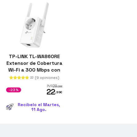
TP-LINK TL-WA860RE
Extensor de Cobertura
Wi-Fi a 300 Mbps con
Enchufe Incorporado
(9 opiniones)
22
29
PVR
,99
€
22
-23%
,99
€
Recíbelo el Martes,
11 Ago.