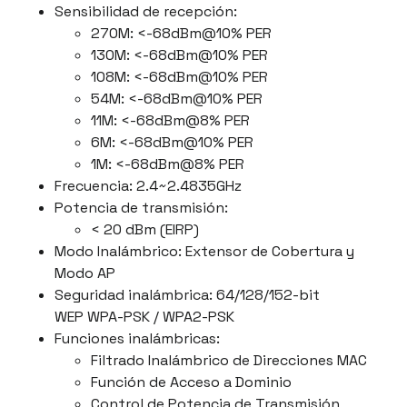
Sensibilidad de recepción:
270M: <-68dBm@10% PER
130M: <-68dBm@10% PER
108M: <-68dBm@10% PER
54M: <-68dBm@10% PER
11M: <-68dBm@8% PER
6M: <-68dBm@10% PER
1M: <-68dBm@8% PER
Frecuencia: 2.4~2.4835GHz
Potencia de transmisión:
< 20 dBm (EIRP)
Modo Inalámbrico: Extensor de Cobertura y
Modo AP
Seguridad inalámbrica: 64/128/152-bit
WEP WPA-PSK / WPA2-PSK
Funciones inalámbricas:
Filtrado Inalámbrico de Direcciones MAC
Función de Acceso a Dominio
Control de Potencia de Transmisión