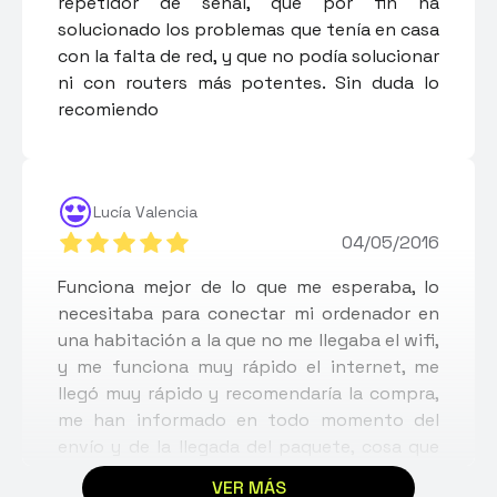
repetidor de señal, que por fin ha
solucionado los problemas que tenía en casa
con la falta de red, y que no podía solucionar
ni con routers más potentes. Sin duda lo
recomiendo
Lucía Valencia
04/05/2016
Funciona mejor de lo que me esperaba, lo
necesitaba para conectar mi ordenador en
una habitación a la que no me llegaba el wifi,
y me funciona muy rápido el internet, me
llegó muy rápido y recomendaría la compra,
me han informado en todo momento del
envío y de la llegada del paquete, cosa que
se agradece mucho ya que trabajo casi todo
VER MÁS