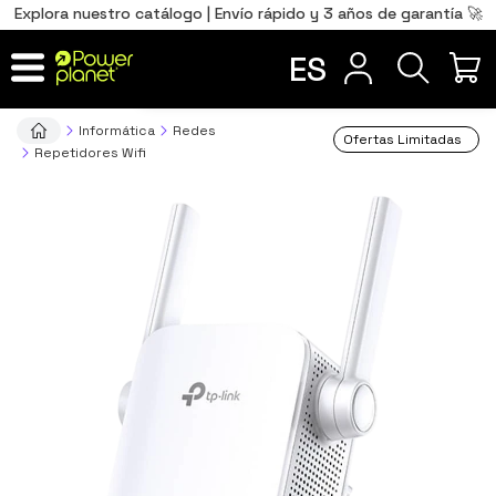
0
Total
Português
PT
,00
€
Explora nuestro catálogo | Envío rápido y 3 años de garantía 🚀
Français
FR
ES
IR AL CARRITO
Informática
Redes
Ofertas Limitadas
Repetidores Wifi