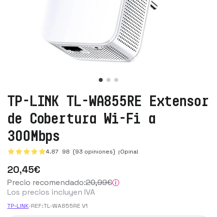
TP-LINK TL-WA855RE Extensor
de Cobertura Wi-Fi a
300Mbps
4.87
98
(93 opiniones)
¡Opina!
20
,45
€
Precio recomendado:
20
,99
€
Los precios incluyen IVA
TP-LINK
-
REF:
TL-WA855RE V1