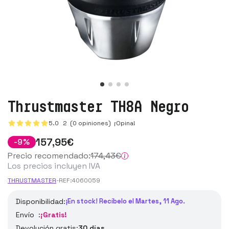
Thrustmaster TH8A Negro
5.0
2
(0 opiniones)
¡Opina!
157
,95
€
-
9
%
Precio recomendado:
174
,43
€
Los precios incluyen IVA
THRUSTMASTER
-
REF:
4060059
Disponibilidad:
¡En stock! Recíbelo el Martes, 11 Ago.
Envío :
¡Gratis!
Devolución gratis:
30 días