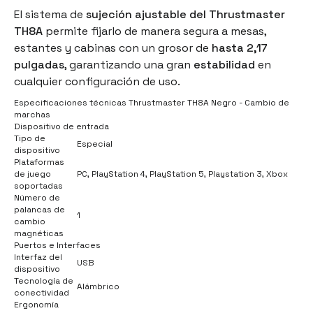
El sistema de
sujeción ajustable
del Thrustmaster
TH8A
permite fijarlo de manera segura a mesas,
estantes y cabinas con un grosor de
hasta 2,17
pulgadas
, garantizando una gran
estabilidad
en
cualquier configuración de uso.
Especificaciones técnicas Thrustmaster TH8A Negro - Cambio de
marchas
Dispositivo de entrada
Tipo de
Especial
dispositivo
Plataformas
de juego
PC, PlayStation 4, PlayStation 5, Playstation 3, Xbox
soportadas
Número de
palancas de
1
cambio
magnéticas
Puertos e Interfaces
Interfaz del
USB
dispositivo
Tecnología de
Alámbrico
conectividad
Ergonomía