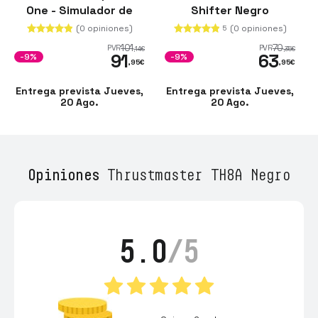
One - Simulador de
Shifter Negro
Vuelo
Compatible con
(0 opiniones)
(0 opiniones)
5
PS5/PS4/Xbox
101
70
PVR
PVR
,14
€
,35
€
91
63
One/Xbox Series X/S
-9%
-9%
,95
€
,95
€
Entrega prevista Jueves,
Entrega prevista Jueves,
20 Ago.
20 Ago.
Opiniones
Thrustmaster TH8A Negro
5.0
/5