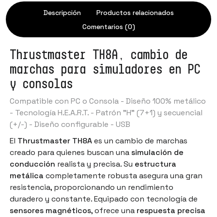
Descripción
Productos relacionados
Comentarios (0)
Thrustmaster TH8A, cambio de
marchas para simuladores en PC
y consolas
Compatible con PC o Consola - Diseño 100% metálico
- Tecnología H.E.A.R.T. - Patrón "H" (7+1) y secuencial
(+/-) - Diseño configurable - USB
El
Thrustmaster TH8A
es un cambio de marchas
creado para quienes buscan una
simulación de
conducción
realista y precisa. Su
estructura
metálica
completamente robusta asegura una gran
resistencia, proporcionando un rendimiento
duradero y constante. Equipado con tecnología de
sensores magnéticos
, ofrece una
respuesta precisa