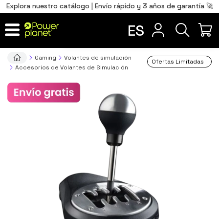
0
Total
Português
PT
,00
€
Explora nuestro catálogo | Envío rápido y 3 años de garantía 🚀
Français
FR
ES
IR AL CARRITO
Gaming
Volantes de simulación
Ofertas Limitadas
Accesorios de Volantes de Simulación