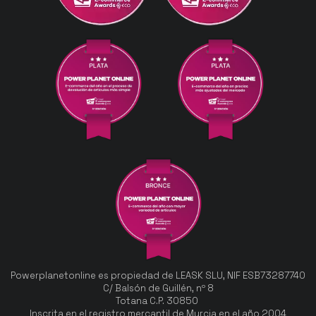
Powerplanetonline es propiedad de LEASK SLU, NIF ESB73287740
C/ Balsón de Guillén, nº 8
Totana C.P. 30850
Inscrita en el registro mercantil de Murcia en el año 2004