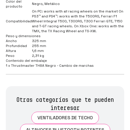
Color del
Negro, Metálico
producto
On PC: works with all racing wheels on the market On
PS3™ and PS4™: works with the T500RS, Ferrari F1
Compatibilidad
Wheel Integral T500, T300RS, T300 Ferrari GTE, T150
and T-GT racing wheels. On Xbox One: works with the
TMX, the TX Racing Wheel and TS-XW.
Peso y dimensiones
Ancho
325 mm
Profundidad
255 mm
Altura
1,6 mm
Peso
2,31 kg
Contenido del embalaje
1 x Thrustmaster TH8A Negro - Cambio de marchas
Otras categorías que te pueden
interesar
VENTILADORES DE TECHO
ALTAVOCES BLUETOOTH POTENTES