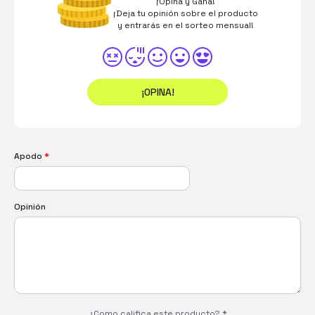
¡Opina y Gana!
¡Deja tu opinión sobre el producto
y entrarás en el sorteo mensual!
¡OPINA!
Apodo
*
Opinión
¿Como califica este producto?
*