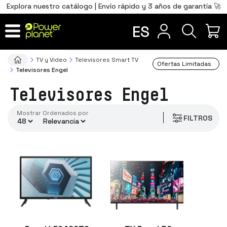
0
Total
Português
PT
,00
€
Explora nuestro catálogo | Envío rápido y 3 años de garantía 🚀
tamaño vesa
Français
FR
ES
IR AL CARRITO
TV y Video
Televisores Smart TV
Ofertas Limitadas
Televisores Engel
Televisores Engel
Mostrar
ordenados por
FILTROS