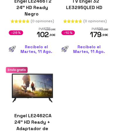
Engel LE2466T2
TV Engel 32
24" HD Ready
LE3295QLED HD
Negro
(0 opiniones)
(0 opiniones)
138
198
PVR
PVR
,94
€
,98
€
102
179
-26%
-10%
,90
€
,99
€
Recíbelo el
Recíbelo el
Martes, 11 Ago.
Martes, 11 Ago.
Engel LE2462CA
24" HD Ready +
Adaptador de