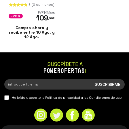
coche 12V/24V DC
(0 opiniones)
1
Negro
148
PVR
,95
€
109
-26%
,90
€
Compra ahora y
recibe entre 10 Ago. y
12 Ago.
¡SUSCRÍBETE A
POWEROFERTAS
!
He leído y acepto la
Política de privacidad
y las
Condiciones de uso