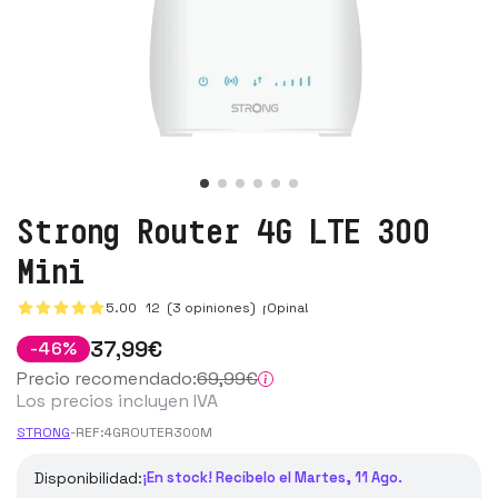
Strong Router 4G LTE 300
Mini
5.00
12
(3 opiniones)
¡Opina!
37
,99
€
-
46
%
Precio recomendado:
69
,99
€
Los precios incluyen IVA
STRONG
-
REF:
4GROUTER300M
Disponibilidad:
¡En stock! Recíbelo el Martes, 11 Ago.