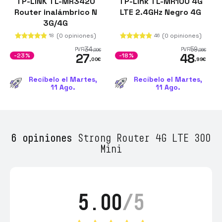
TP-LINK TL-MR3420
TP-Link TL-MR100 4G
Router inalámbrico N
LTE 2.4GHz Negro 4G
3G/4G
(0 opiniones)
(0 opiniones)
18
46
34
59
PVR
PVR
,99
€
,96
€
27
48
-23%
-18%
,00
€
,99
€
Recíbelo el Martes,
Recíbelo el Martes,
11 Ago.
11 Ago.
6 opiniones
Strong Router 4G LTE 300
Mini
5.00
/5