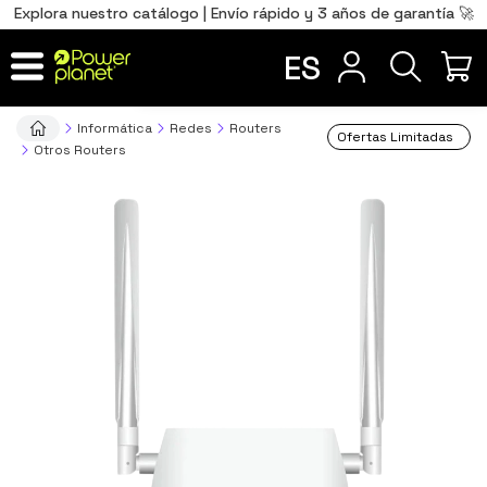
0
Total
Português
PT
,00
€
Explora nuestro catálogo | Envío rápido y 3 años de garantía 🚀
Français
FR
ES
IR AL CARRITO
Informática
Redes
Routers
Ofertas Limitadas
Otros Routers