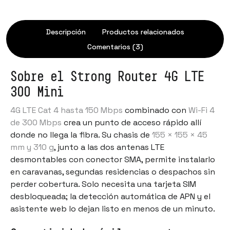
Descripción
Productos relacionados
Comentarios (3)
Sobre el Strong Router 4G LTE
300 Mini
4G LTE Cat 4 hasta 150 Mbps
combinado con
Wi-Fi 4
de 300 Mbps
crea un punto de acceso rápido allí
donde no llega la fibra. Su chasis de
155 × 155 × 45
mm y 310 g
, junto a las dos antenas LTE
desmontables con conector SMA, permite instalarlo
en caravanas, segundas residencias o despachos sin
perder cobertura. Solo necesita una tarjeta SIM
desbloqueada; la detección automática de APN y el
asistente web lo dejan listo en menos de un minuto.