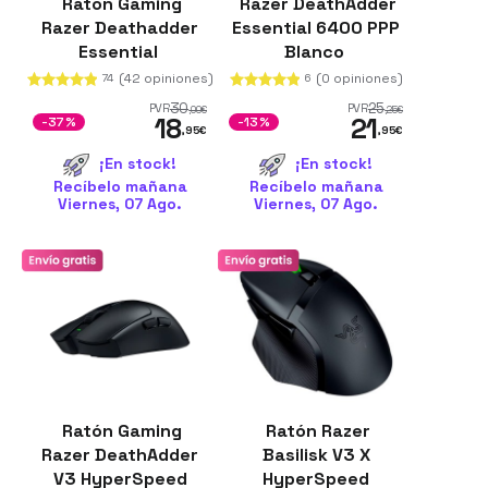
Ratón Gaming
Razer DeathAdder
Razer Deathadder
Essential 6400 PPP
Essential
Blanco
(42 opiniones)
(0 opiniones)
74
6
30
25
PVR
PVR
,00
€
,25
€
18
21
-37%
-13%
,95
€
,95
€
¡En stock!
¡En stock!
Recíbelo mañana
Recíbelo mañana
Viernes, 07 Ago.
Viernes, 07 Ago.
Ratón Gaming
Ratón Razer
Razer DeathAdder
Basilisk V3 X
V3 HyperSpeed
HyperSpeed