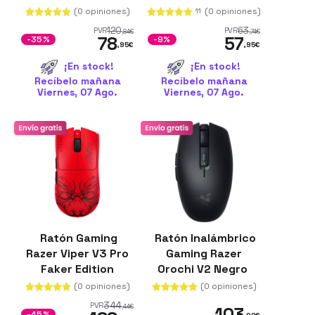
Inalámbrico
Bluetooth 18000
(0 opiniones)
(0 opiniones)
11
HyperSpeed
DPI
120
63
PVR
PVR
,84
€
,74
€
78
57
2.4GHz
-35%
-9%
,95
€
,95
€
¡En stock!
¡En stock!
Recíbelo mañana
Recíbelo mañana
Viernes, 07 Ago.
Viernes, 07 Ago.
Ratón Gaming
Ratón Inalámbrico
Razer Viper V3 Pro
Gaming Razer
Faker Edition
Orochi V2 Negro
Inalámbrico 35000
(0 opiniones)
(0 opiniones)
DPI Sin RGB
344
PVR
,44
€
103
-45%