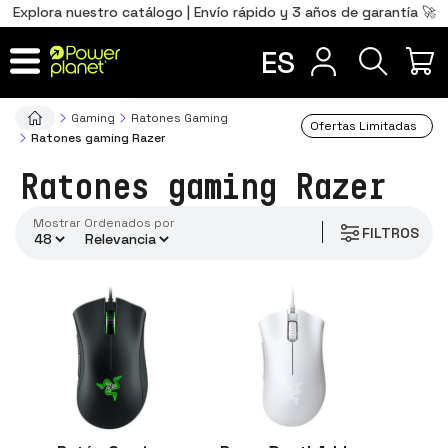
0
Total
Português
PT
,00
€
Explora nuestro catálogo | Envío rápido y 3 años de garantía 🚀
conectividad
Français
FR
ES
IR AL CARRITO
Gaming
Ratones Gaming
Ofertas Limitadas
Ratones gaming Razer
Ratones gaming Razer
Mostrar
ordenados por
FILTROS