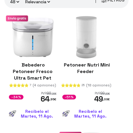
FILTROS
años de garantía y envío en 24 horas
.
Bebedero
Petoneer Nutri Mini
Petoneer Fresco
Feeder
Ultra Smart Pet
Fountain
(4 opiniones)
(18 opiniones)
7
25
98
99
PVR
PVR
,99
€
,99
€
64
49
-34%
-51%
,95
€
,00
€
Recíbelo el
Recíbelo el
Martes, 11 Ago.
Martes, 11 Ago.