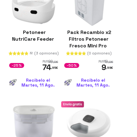
Petoneer
Pack Recambio x2
NutriCare Feeder
Filtros Petoneer
Fresco Mini Pro
(3 opiniones)
(0 opiniones)
32
99
19
PVR
PVR
,99
€
,99
€
74
9
-25%
-50%
,95
€
,99
€
Recíbelo el
Recíbelo el
Martes, 11 Ago.
Martes, 11 Ago.