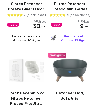
Olores Petoneer
Filtros Petoneer
Breeze Smart Odor
Fresco Mini Series
(Mini Plus, Ez, EzGo,
(6 opiniones)
(16 opiniones)
8
76
EzPro
39
14
PVR
PVR
,95
€
,96
€
30
9
-25%
-33%
,00
€
,95
€
Entrega prevista
Recíbelo el
Jueves, 13 Ago.
Martes, 11 Ago.
Pack Recambio x3
Petoneer Cozy
Filtros Petoneer
Sofa Gris
Fresco Pro/Ultra