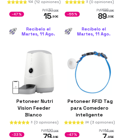
(12 opiniones)
(0 opiniones)
104
3
30
198
PVR
PVR
,00
€
,98
€
15
89
-47%
-55%
,90
€
,00
€
Recíbelo el
Recíbelo el
Martes, 11 Ago.
Martes, 11 Ago.
Petoneer Nutri
Petoneer RFID Tag
Vision Feeder
para Comedero
Blanco
inteligente
NutriCare
(0 opiniones)
(3 opiniones)
3
24
120
14
PVR
PVR
,00
€
,96
€
79
7
-33%
-47%
,94
€
,95
€