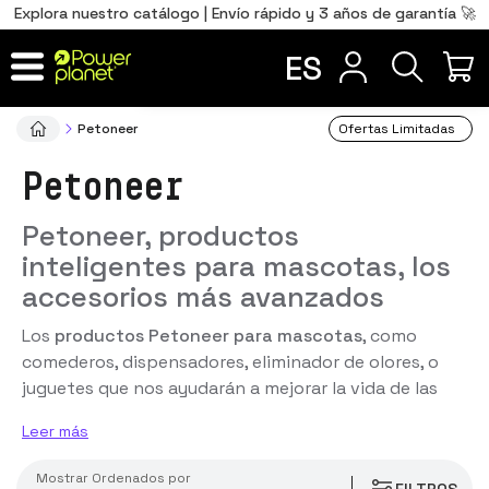
0
Total
Português
PT
,00
€
Explora nuestro catálogo | Envío rápido y 3 años de garantía 🚀
precio
Français
FR
ES
IR AL CARRITO
Petoneer
Ofertas Limitadas
Petoneer
Petoneer, productos
inteligentes para mascotas, los
accesorios más avanzados
Los
productos Petoneer para mascotas
, como
comederos, dispensadores, eliminador de olores, o
juguetes que nos ayudarán a mejorar la vida de las
mascotas que tenemos a nuestro lado. Los
Leer más
productos para mascotas Petoneer con el mejor
precio del mercado en Powerplanetonline,
con 2
Mostrar
ordenados por