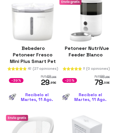
Bebedero
Petoneer NutriVue
Petoneer Fresco
Feeder Blanco
Mini Plus Smart Pet
Fountain
(27 opiniones)
(0 opiniones)
42
3
48
98
PVR
PVR
,99
€
,95
€
29
79
-39%
-20%
,95
€
,00
€
Recíbelo el
Recíbelo el
Martes, 11 Ago.
Martes, 11 Ago.