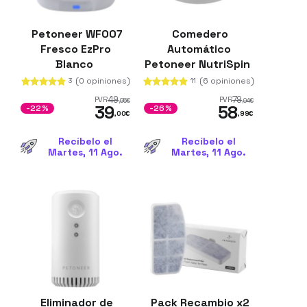
Petoneer WF007
Comedero
Fresco EzPro
Automático
Blanco
Petoneer NutriSpin
(0 opiniones)
(6 opiniones)
3
11
49
79
PVR
PVR
,95
€
,94
€
39
58
-22%
-26%
,00
€
,99
€
Recíbelo el
Recíbelo el
Martes, 11 Ago.
Martes, 11 Ago.
Eliminador de
Pack Recambio x2