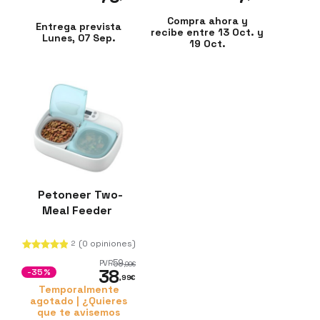
Compra ahora y
Entrega prevista
recibe entre 13 Oct. y
Lunes, 07 Sep.
19 Oct.
Petoneer Two-
Meal Feeder
(0 opiniones)
2
59
PVR
,99
€
38
-35%
,99
€
Temporalmente
agotado | ¿Quieres
que te avisemos