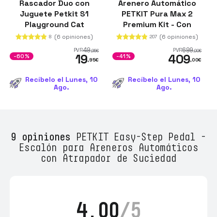
Rascador Duo con
Arenero Automático
Juguete Petkit S1
PETKIT Pura Max 2
Playground Cat
Premium Kit - Con
tecnología xSecure e
(6 opiniones)
(6 opiniones)
8
207
incluye kit de
49
699
PVR
PVR
,95
€
,00
€
19
409
eliminación de olores -
-60%
-41%
,95
€
,00
€
Control APP
Recíbelo el Lunes, 10
Recíbelo el Lunes, 10
Ago.
Ago.
9 opiniones
PETKIT Easy-Step Pedal -
Escalón para Areneros Automáticos
con Atrapador de Suciedad
4.00
/5