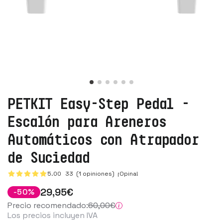
PETKIT Easy-Step Pedal -
Escalón para Areneros
Automáticos con Atrapador
de Suciedad
5.00
33
(1 opiniones)
¡Opina!
29
,95
€
-
50
%
Precio recomendado:
60
,00
€
Los precios incluyen IVA