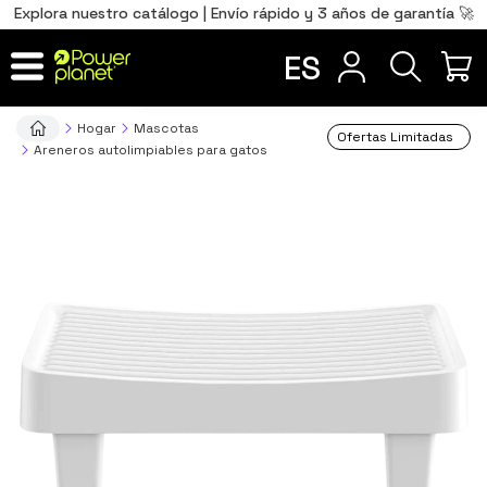
0
Total
Português
PT
,00
€
Explora nuestro catálogo | Envío rápido y 3 años de garantía 🚀
Français
FR
ES
IR AL CARRITO
Hogar
Mascotas
Ofertas Limitadas
Areneros autolimpiables para gatos