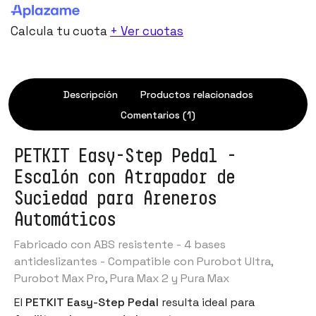
Calcula tu cuota
+ Ver cuotas
Descripción
Productos relacionados
Comentarios (1)
PETKIT Easy-Step Pedal -
Escalón con Atrapador de
Suciedad para Areneros
Automáticos
Fabricado con ABS resistente - 4 bases
antideslizantes - Compatible con Purobot Ultra,
Purobot Max Pro, Pura Max 2 y Pura Max
El
PETKIT Easy-Step Pedal
resulta ideal para