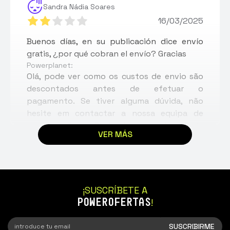
Sandra Nádia Soares
16/03/2025
Buenos días, en su publicación dice envío
gratis, ¿por qué cobran el envío? Gracias
Powerplanet:
Olá, pode ver como os custos de envio são
descontados antes de efetuar o
pagamento. Se tiver alguma dúvida, não
hesite em contactar a nossa equipa de
apoio ao cliente. Obrigado e cumprimentos!
VER MÁS
¡SUSCRÍBETE A
POWEROFERTAS
!