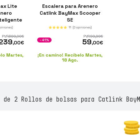
ax Lite
Escalera para Arenero
enero
Catlink BayMax Scooper
teligente
SE
piniones)
11
(0 opiniones)
PVR
399
,00
€
PVR
99
,99
€
239
59
-41%
,00
€
,00
€
elo Martes,
¡En camino! Recíbelo Martes,
18 Ago.
 de 2 Rollos de bolsas para Catlink BayM