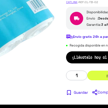
CATLINK
-
REF:
CL-TB-02
Disponibilida
Envío :
Desde
Garantía:
3 a
¡Envío gratis 24h a pa
Recogida disponible en n
¡Llévatelo hoy a
Comp
Guardar