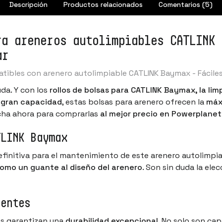
Descripción
Productos relacionados
Comentarios (5)
ra areneros autolimpiables CATLINK
ar
patibles con arenero autolimpiable CATLINK Baymax - Fácile
da. Y con los
rollos de bolsas para CATLINK Baymax, la li
 gran capacidad
, estas bolsas para arenero ofrecen la
máx
cha ahora para comprarlas
al mejor precio en Powerplanet
TLINK Baymax
efinitiva para el mantenimiento de este arenero autolimpi
omo un guante al diseño del arenero
. Son sin duda la el
tentes
as garantizan una
durabilidad excepcional
. No solo son cap