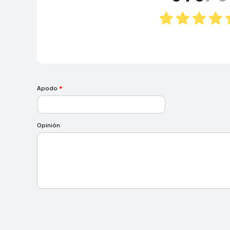
Apodo
*
Opinión