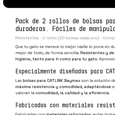
Pack de 2 rollos de bolsas pa
duraderas. Fáciles de manipul
Resistentes - 2 rollos (20 bolsas cada uno) - Com
Que tu gato se merece lo mejor nadie lo pone en du
mejor de todo, de forma sencilla.
Resistentes y de
higiene, tanto para ti como para tu gato
. Aprove
Especialmente diseñadas para CA
Las
bolsas para CATLINK Baymax
son la solución d
máxima resistencia y comodidad, adaptándose c
valoran la
comodidad, la calidad y la eficiencia
.
Fabricadas con materiales resis
Fabricadas con
materiales reforzados
, estas bols