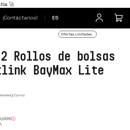
Português
PT
tía 🚀
¿Dudas? Contacta
Français
FR
¡Contáctanos!
ES
Ofertas Limitadas
 2 Rollos de bolsas
tlink BayMax Lite
niones)
¡Opina!
5
,00
€
A