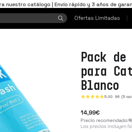
ra nuestro catálogo | Envío rápido y 3 años de garan
Ofertas Limitadas
Pack de
para Ca
Blanco
5.00
96
(5 opi
14
,99
€
Precio recomendado:
1
Los precios incluyen IV