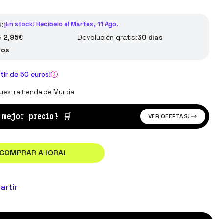
d:
¡En stock! Recíbelo el Martes, 11 Ago.
 2,95€
Devolución gratis:
30 días
ños
rtir de 50 euros!
uestra tienda de Murcia
l mejor precio!
🛒
VER OFERTAS!
¡COMPRAR AHORA!
artir