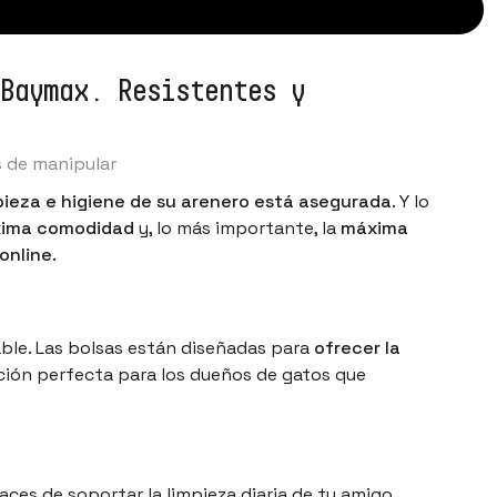
 Baymax. Resistentes y
s de manipular
mpieza e higiene de su arenero está asegurada
. Y lo
ima comodidad
y, lo más importante, la
máxima
online
.
able. Las bolsas están diseñadas para
ofrecer la
ección perfecta para los dueños de gatos que
aces de soportar la limpieza diaria de tu amigo