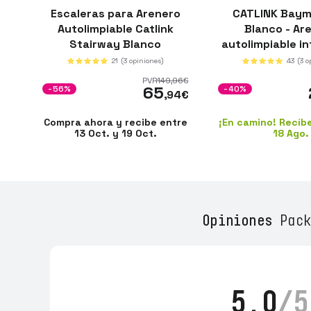
Escaleras para Arenero
CATLINK Baym
Autolimpiable Catlink
Blanco - Ar
Stairway Blanco
autolimpiable in
21
(3 opiniones)
43
(3 o
PVR
149
,96
€
65
-56%
-40%
,94
€
Compra ahora y recibe entre
¡En camino! Recíb
13 Oct. y 19 Oct.
18 Ago.
Opiniones
Pack
5.0
/5