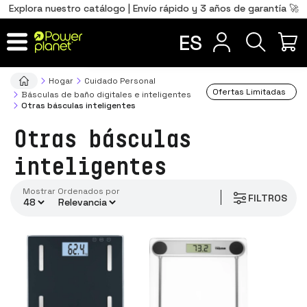
0
Total
Português
PT
,00
€
Explora nuestro catálogo | Envío rápido y 3 años de garantía 🚀
precio
Français
FR
ES
IR AL CARRITO
Hogar
Cuidado Personal
Ofertas Limitadas
Básculas de baño digitales e inteligentes
Otras básculas inteligentes
Otras básculas
inteligentes
Mostrar
ordenados por
FILTROS