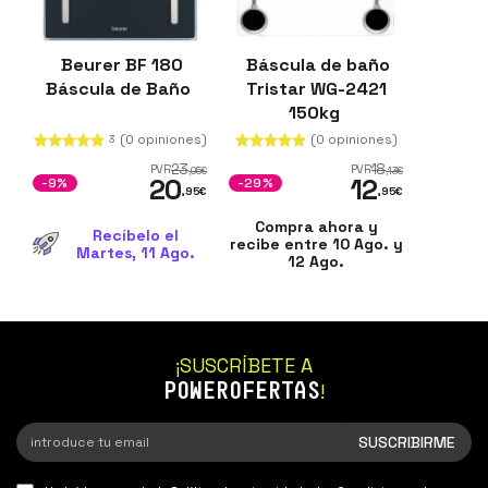
Beurer BF 180
Báscula de baño
Báscula de Baño
Tristar WG-2421
150kg
(0 opiniones)
(0 opiniones)
3
23
18
PVR
PVR
,05
€
,13
€
20
12
-9%
-29%
,95
€
,95
€
Compra ahora y
Recíbelo el
recibe entre 10 Ago. y
Martes, 11 Ago.
12 Ago.
¡SUSCRÍBETE A
POWEROFERTAS
!