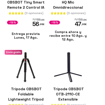
OBSBOT Tiny Smart
HQ Mic
Remote 2 Control IA
Omnidireccional
Cámara
360° Jack TRRS
(0 opiniones)
(0 opiniones)
3,5mm
69
58
PVR
PVR
,95
€
,95
€
56
47
-19%
-19%
,95
€
,95
€
Compra ahora y
Entrega prevista
recibe entre 10 Ago. y
Lunes, 17 Ago.
12 Ago.
Trípode OBSBOT
Trípode OBSBOT
Foldable
OTB-2110-CE
Lightweight Tripod
Extensible
Plegable 24-144
telescópico 800g
(0 opiniones)
(0 opiniones)