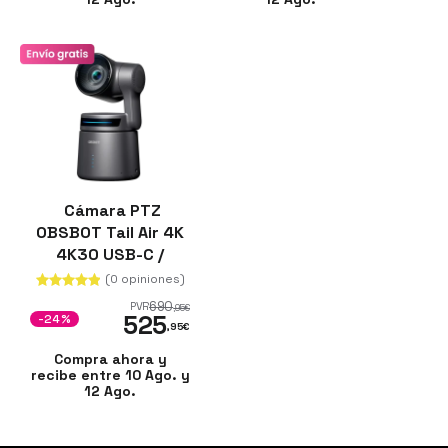
Cámara PTZ
OBSBOT Tail Air 4K
4K30 USB-C /
Micro-HDMI
(0 opiniones)
690
PVR
,95
€
525
-24%
,95
€
Compra ahora y
recibe entre 10 Ago. y
12 Ago.