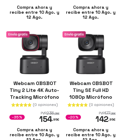
Compra ahora y
Compra ahora y
recibe entre 10 Ago. y
recibe entre 10 Ago. y
12 Ago.
12 Ago.
Webcam OBSBOT
Webcam OBSBOT
Tiny 2 Lite 4K Auto-
Tiny SE Full HD
Tracking Micrófono
1080p Micrófono
Dual 60fps
Dual 100fps USB-C
(0 opiniones)
(0 opiniones)
236
177
PVR
PVR
,95
€
,95
€
154
142
-35%
-20%
,95
€
,95
€
Compra ahora y
Compra ahora y
recibe entre 10 Ago. y
recibe entre 10 Ago. y
12 Ago.
12 Ago.