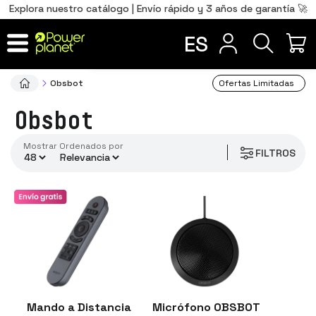
0
Total
Português
PT
,00
€
Explora nuestro catálogo | Envío rápido y 3 años de garantía 🚀
precio
Français
FR
ES
IR AL CARRITO
Obsbot
Ofertas Limitadas
Obsbot
Mostrar
ordenados por
FILTROS
Mando a Distancia
Micrófono OBSBOT