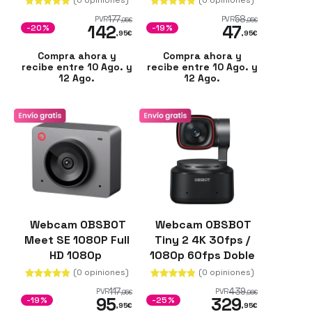
cm
177
58
PVR
PVR
,95
€
,95
€
142
47
-20%
-19%
,95
€
,95
€
Compra ahora y
Compra ahora y
recibe entre 10 Ago. y
recibe entre 10 Ago. y
12 Ago.
12 Ago.
Webcam OBSBOT
Webcam OBSBOT
Meet SE 1080P Full
Tiny 2 4K 30fps /
HD 1080p
1080p 60fps Doble
omnidireccional
(0 opiniones)
(0 opiniones)
117
439
PVR
PVR
,95
€
,96
€
95
329
-19%
-25%
,95
€
,95
€