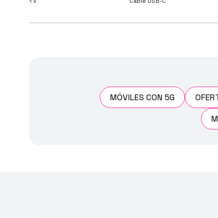
1 x
Cable USB-C
MÓVILES CON 5G
OFER
M