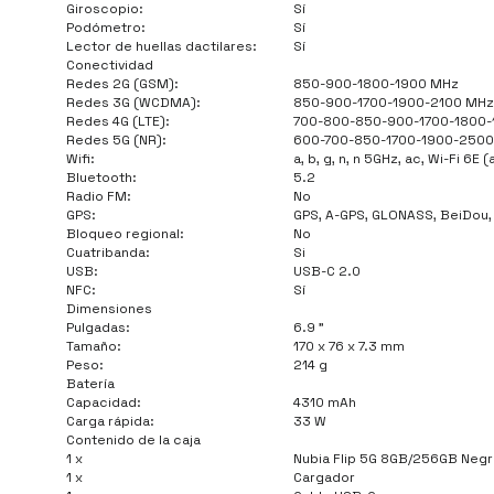
Giroscopio:
Sí
Podómetro:
Sí
Lector de huellas dactilares:
Sí
Conectividad
Redes 2G (GSM):
850-900-1800-1900 MHz
Redes 3G (WCDMA):
850-900-1700-1900-2100 MHz
Redes 4G (LTE):
700-800-850-900-1700-1800
Redes 5G (NR):
600-700-850-1700-1900-250
Wifi:
a, b, g, n, n 5GHz, ac, Wi-Fi 6E 
Bluetooth:
5.2
Radio FM:
No
GPS:
GPS, A-GPS, GLONASS, BeiDou, 
Bloqueo regional:
No
Cuatribanda:
Si
USB:
USB-C 2.0
NFC:
Sí
Dimensiones
Pulgadas:
6.9 "
Tamaño:
170 x 76 x 7.3 mm
Peso:
214 g
Batería
Capacidad:
4310 mAh
Carga rápida:
33 W
Contenido de la caja
1 x
Nubia Flip 5G 8GB/256GB Neg
1 x
Cargador