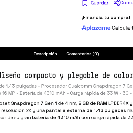
Comp
Guardar
¡Financia tu compra!
Calcula 
Descripción
Comentarios (0)
diseño compacto y plegable de colo
na de 1.43 pulgadas - Procesador Qualcomm Snapdragon 7 Ge
16 MP - Batería de 4310 mAh - Carga rápida de 33 W - 5G - W
ipset
Snapdragon 7 Gen 1
de 4 nm,
8 GB de RAM
LPDDR4X 
resolución 2K y una
pantalla externa de 1.43 pulgadas
mul
esar de su gran
batería de 4310 mAh
con carga rápida de 33