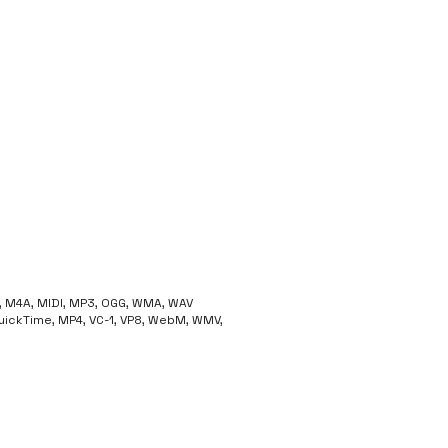
, M4A, MIDI, MP3, OGG, WMA, WAV
 QuickTime, MP4, VC-1, VP8, WebM, WMV,