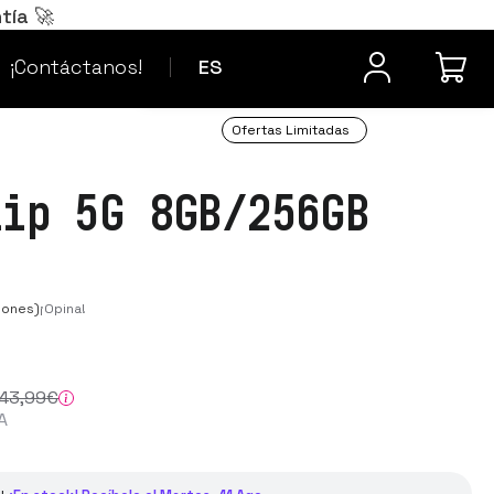
Português
PT
tía 🚀
¿Dudas? Contacta
Français
FR
¡Contáctanos!
ES
Ofertas Limitadas
lip 5G 8GB/256GB
iones)
¡Opina!
43
,99
€
A