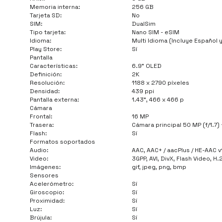
Memoria interna:
256 GB
Tarjeta SD:
No
SIM:
DualSim
Tipo tarjeta:
Nano SIM - eSIM
Idioma:
Multi Idioma (Incluye Español 
Play Store:
Sí
Pantalla
Características:
6.9" OLED
Definición:
2K
Resolución:
1188 x 2790 píxeles
Densidad:
439 ppi
Pantalla externa:
1.43", 466 x 466 p
Cámara
Frontal:
16 MP
Trasera:
Cámara principal 50 MP (f/1.7
Flash:
Sí
Formatos soportados
Audio:
AAC, AAC+ / aacPlus / HE-AAC 
Video:
3GPP, AVI, DivX, Flash Video, 
Imágenes:
gif, jpeg, png, bmp
Sensores
Acelerómetro:
Sí
Giroscopio:
Sí
Proximidad:
Sí
Luz:
Sí
Brújula:
Sí