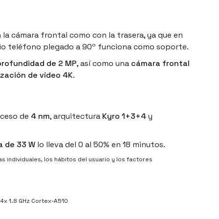
 cámara frontal como con la trasera, ya que en
opio teléfono plegado a 90º funciona como soporte.
profundidad de 2 MP
, así como una
cámara frontal
ización de vídeo 4K
.
ceso de
4 nm
, arquitectura
Kyro 1+3+4
y
a de 33 W
lo lleva del 0 al 50% en 18 minutos.
 individuales, los hábitos del usuario y los factores
 4x 1.8 GHz Cortex-A510