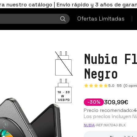
ra nuestro catálogo | Envío rápido y 3 años de garan
Ofertas Limitadas
Nubia F
Negro
5.0
55
(0 opin
18
-
33
W
USB PD
309
,99
€
-
30
%
Precio recomendado:
4
Los precios incluyen IV
NUBIA
-
REF:
NX724J-BLK