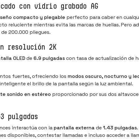
icado con vidrio grabado AG
iseño compacto y plegable
perfecto para caber en cualqui
o reluciente mientras evita las marcas de huellas. Pero ade
 de 200.000 pliegues.
n resolución 2K
talla OLED
de
6.9 pulgadas
con tasa de actualización de 
ntos fuertes, ofreciendo los
modos oscuro, nocturno y le
inteligente el brillo de la pantalla según la luz ambiental.
te sonido en estéreo
proporcionado por sus
dos altavoce
43 pulgadas
onces interactúa con la
pantalla externa
de
1.43 pulgadas
es disponibles, contestar llamadas e incluso acceder a lla