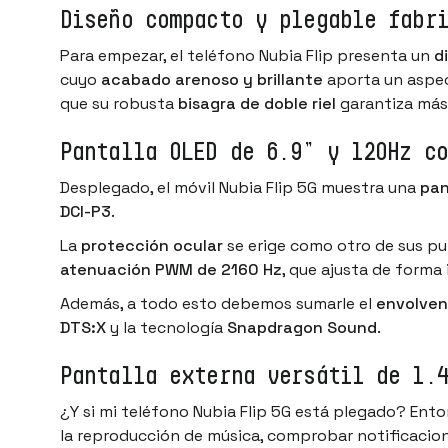
Diseño compacto y plegable fabr
Para empezar, el teléfono Nubia Flip presenta un
d
cuyo
acabado arenoso y brillante
aporta un aspect
que su robusta
bisagra de doble riel
garantiza más
Pantalla OLED de 6.9” y 120Hz co
Desplegado, el móvil Nubia Flip 5G muestra una
pan
DCI-P3
.
La
protección ocular
se erige como otro de sus pu
atenuación PWM de 2160 Hz
, que ajusta de forma 
Además, a todo esto debemos sumarle el
envolven
DTS:X
y la tecnología
Snapdragon Sound
.
Pantalla externa versátil de 1.
¿Y si mi teléfono Nubia Flip 5G está plegado? Ent
la reproducción de música, comprobar notificacion