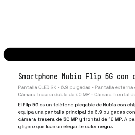
Smartphone Nubia Flip 5G con 
Pantalla OLED 2K - 6.9 pulgadas - Pantalla exter
Cámara trasera doble de 50 MP - Cámara frontal de 
El
Flip 5G
es un
teléfono plegable de Nubia
con ch
equipa una
pantalla principal de 6.9 pulgadas
con 
cámara trasera de 50 MP
y
frontal de 16 MP
. A p
y ligero que luce un elegante color
negro
.