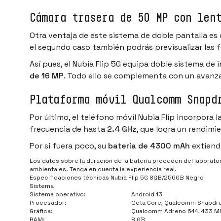
Cámara trasera de 50 MP con len
Otra ventaja de este sistema de doble pantalla es 
el segundo caso también podrás previsualizar las 
Así pues, el Nubia Flip 5G equipa doble sistema de
de 16 MP
. Todo ello se complementa con un avan
Plataforma móvil Qualcomm Snapd
Por último, el teléfono móvil Nubia Flip incorpora 
frecuencia de hasta
2.4 GHz
, que logra un rendimi
Por si fuera poco, su
batería de 4300 mAh
extiende
Los datos sobre la duración de la batería proceden del laboratori
ambientales. Tenga en cuenta la experiencia real.
Especificaciones técnicas Nubia Flip 5G 8GB/256GB Negro
Sistema
Sistema operativo:
Android 13
Procesador:
Octa Core, Qualcomm Snapdrag
Gráfica:
Qualcomm Adreno 644, 433 M
RAM:
8 GB