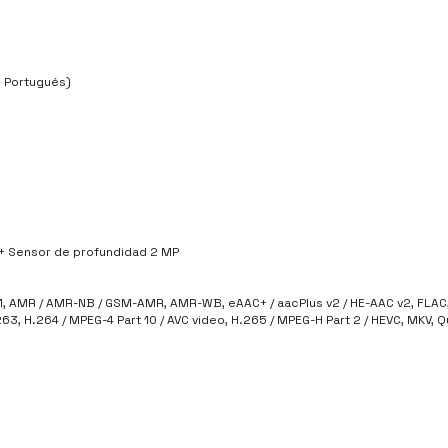
y Portugués)
) + Sensor de profundidad 2 MP
v1, AMR / AMR-NB / GSM-AMR, AMR-WB, eAAC+ / aacPlus v2 / HE-AAC v2, FLAC
H.263, H.264 / MPEG-4 Part 10 / AVC video, H.265 / MPEG-H Part 2 / HEVC, MKV,