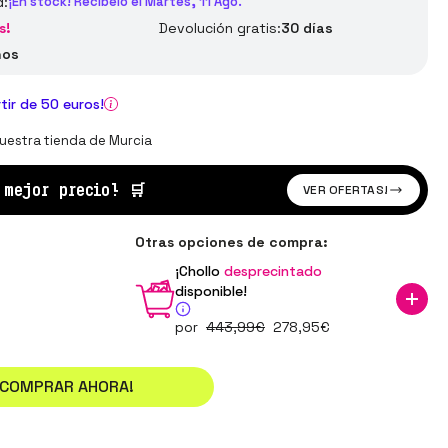
d:
¡En stock! Recíbelo el Martes, 11 Ago.
s!
Devolución gratis:
30 días
ños
rtir de 50 euros!
uestra tienda de Murcia
l mejor precio!
🛒
VER OFERTAS!
Otras opciones de compra:
¡Chollo
desprecintado
disponible!
por
443
,99
€
278
,95
€
¡COMPRAR AHORA!