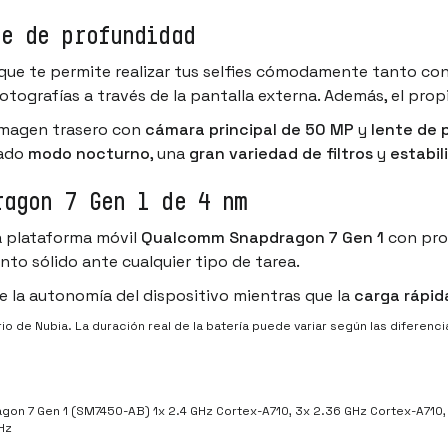
te de profundidad
que te permite realizar tus
selfies
cómodamente tanto con la
fotografías a través de la pantalla externa. Además, el pr
 imagen trasero con
cámara principal de 50 MP
y
lente de 
zado
modo nocturno
, una
gran variedad de filtros
y
estabil
ragon 7 Gen 1 de 4 nm
la plataforma móvil
Qualcomm Snapdragon 7 Gen 1
con pro
ento sólido ante cualquier tipo de tarea.
 la autonomía del dispositivo mientras que la
carga rápid
o de Nubia. La duración real de la batería puede variar según las diferencias
on 7 Gen 1 (SM7450-AB) 1x 2.4 GHz Cortex-A710, 3x 2.36 GHz Cortex-A710,
Hz