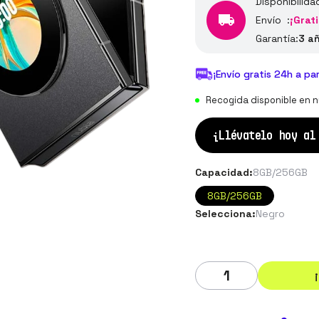
Disponibilida
Envío :
¡Grati
Garantía:
3 a
¡Envío gratis 24h a pa
Recogida disponible en n
¡Llévatelo hoy a
Capacidad:
8GB/256GB
8GB/256GB
Selecciona:
Negro