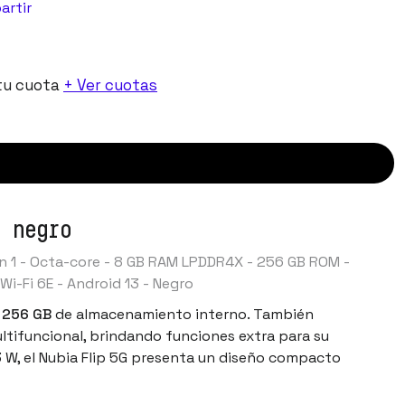
artir
tu cuota
+ Ver cuotas
r negro
n 1 - Octa-core - 8 GB RAM LPDDR4X - 256 GB ROM -
i-Fi 6E - Android 13 - Negro
y
256 GB
de almacenamiento interno. También
tifuncional, brindando funciones extra para su
 W, el Nubia Flip 5G presenta un diseño compacto