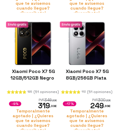
que te avisemos
que te avisemos
cuando llegue?
cuando llegue?
¡Suscríbete!
¡Suscríbete!
Xiaomi Poco X7 5G
Xiaomi Poco X7 5G
12GB/512GB Negro
8GB/256GB Plata
(51 opiniones)
(51 opiniones)
185
113
349
300
PVR
PVR
,99
€
,00
€
319
249
-9%
-17%
,00
€
,99
€
Temporalmente
Temporalmente
agotado | ¿Quieres
agotado | ¿Quieres
que te avisemos
que te avisemos
cuando llegue?
cuando llegue?
¡Suscríbete!
¡Suscríbete!