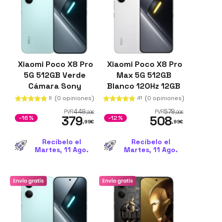
Xiaomi Poco X8 Pro
Xiaomi Poco X8 Pro
5G 512GB Verde
Max 5G 512GB
Cámara Sony
Blanco 120Hz 12GB
IMX882 50MP 8GB
de RAM 3500 nits
(0 opiniones)
(0 opiniones)
8
41
de RAM OIS
449
579
PVR
PVR
,99
€
,99
€
379
508
-16%
-12%
,99
€
,99
€
Recíbelo el
Recíbelo el
Martes, 11 Ago.
Martes, 11 Ago.