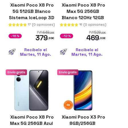
Xiaomi Poco X8 Pro
Xiaomi Poco X8 Pro
5G 512GB Blanco
Max 5G 256GB
Sistema IceLoop 3D
Blanco 120Hz 12GB
8GB de RAM
de RAM 3500 nits
(0 opiniones)
(0 opiniones)
17
16
Corning Gorilla
449
529
PVR
PVR
,99
€
,99
€
379
469
Glass Victus 2
-16%
-12%
,99
€
,00
€
Recíbelo el
Recíbelo el
Martes, 11 Ago.
Martes, 11 Ago.
Xiaomi Poco X8 Pro
Xiaomi Poco X3 Pro
Max 5G 256GB Azul
8GB/256GB