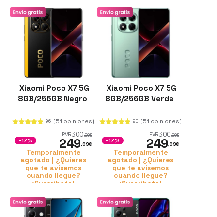
Xiaomi Poco X7 5G
Xiaomi Poco X7 5G
8GB/256GB Negro
8GB/256GB Verde
(51 opiniones)
(51 opiniones)
96
90
300
300
PVR
PVR
,00
€
,00
€
249
249
-17%
-17%
,99
€
,99
€
Temporalmente
Temporalmente
agotado | ¿Quieres
agotado | ¿Quieres
que te avisemos
que te avisemos
cuando llegue?
cuando llegue?
¡Suscríbete!
¡Suscríbete!