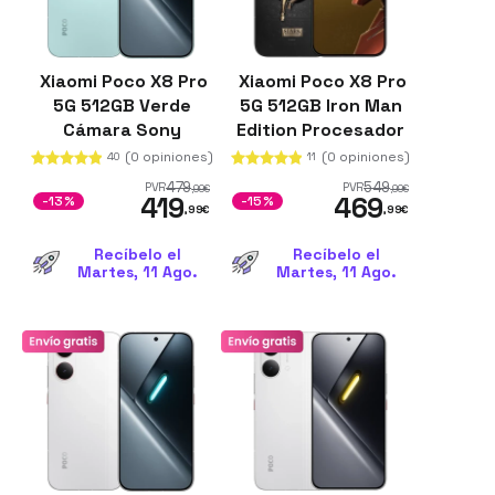
Xiaomi Poco X8 Pro
Xiaomi Poco X8 Pro
5G 512GB Verde
5G 512GB Iron Man
Cámara Sony
Edition Procesador
IMX882 50MP 12GB
Dimensity 8500-
(0 opiniones)
(0 opiniones)
40
11
de RAM OIS
Ultra 12GB de RAM
479
549
PVR
PVR
,99
€
,99
€
419
469
Batería de 6500
-13%
-15%
,99
€
,99
€
mAh
Recíbelo el
Recíbelo el
Martes, 11 Ago.
Martes, 11 Ago.