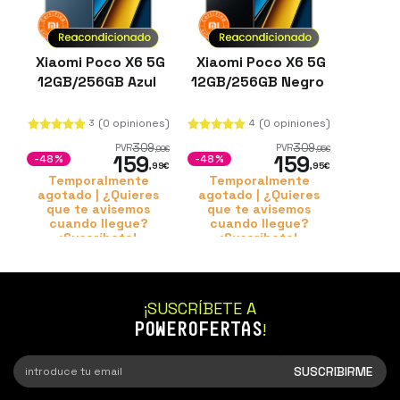
Xiaomi Poco X6 5G
Xiaomi Poco X6 5G
12GB/256GB Azul
12GB/256GB Negro
(0 opiniones)
(0 opiniones)
3
4
309
309
PVR
PVR
,99
€
,95
€
159
159
-48%
-48%
,99
€
,95
€
Temporalmente
Temporalmente
agotado | ¿Quieres
agotado | ¿Quieres
que te avisemos
que te avisemos
cuando llegue?
cuando llegue?
¡Suscríbete!
¡Suscríbete!
¡SUSCRÍBETE A
POWEROFERTAS
!