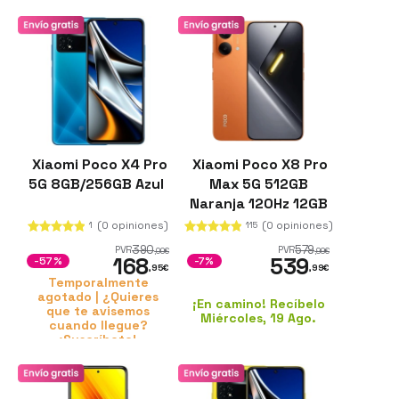
Xiaomi Poco X4 Pro
Xiaomi Poco X8 Pro
5G 8GB/256GB Azul
Max 5G 512GB
Naranja 120Hz 12GB
de RAM 3500 nits
(0 opiniones)
(0 opiniones)
1
115
390
579
PVR
PVR
,00
€
,99
€
168
539
-57%
-7%
,95
€
,99
€
Temporalmente
agotado | ¿Quieres
¡En camino! Recíbelo
que te avisemos
Miércoles, 19 Ago.
cuando llegue?
¡Suscríbete!