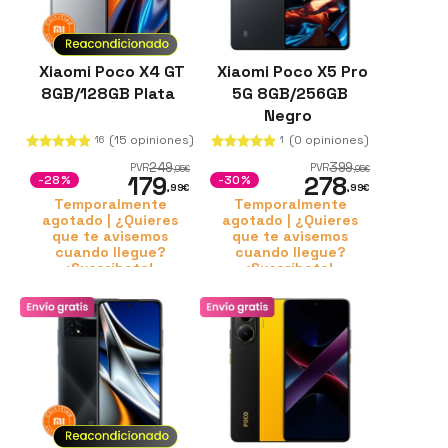
Xiaomi Poco X4 GT
Xiaomi Poco X5 Pro
8GB/128GB Plata
5G 8GB/256GB
Negro
(15 opiniones)
(0 opiniones)
16
1
249
399
PVR
PVR
,95
€
,95
€
179
278
-28%
-30%
,99
€
,99
€
Temporalmente
Temporalmente
agotado | ¿Quieres
agotado | ¿Quieres
que te avisemos
que te avisemos
cuando llegue?
cuando llegue?
¡Suscríbete!
¡Suscríbete!