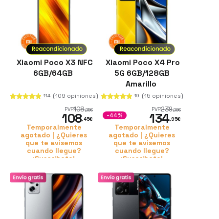
Xiaomi Poco X3 NFC
Xiaomi Poco X4 Pro
6GB/64GB
5G 6GB/128GB
Amarillo
(109 opiniones)
(15 opiniones)
114
19
108
239
PVR
PVR
,95
€
,96
€
108
134
-44%
,45
€
,95
€
Temporalmente
Temporalmente
agotado | ¿Quieres
agotado | ¿Quieres
que te avisemos
que te avisemos
cuando llegue?
cuando llegue?
¡Suscríbete!
¡Suscríbete!