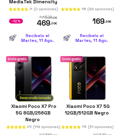
MediaTek Dimensity
9500s 12GB de RAM
(0 opiniones)
(99 opiniones)
21
106
Bypass Charging
529
PVR
,99
€
169
469
-12%
,99
€
,00
€
Recíbelo el
Recíbelo el
Martes, 11 Ago.
Martes, 11 Ago.
Xiaomi Poco X7 Pro
Xiaomi Poco X7 5G
5G 8GB/256GB
12GB/512GB Negro
Negro
(119 opiniones)
(51 opiniones)
272
178