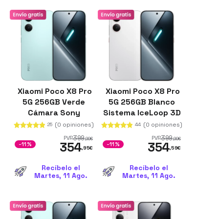
Xiaomi Poco X8 Pro
Xiaomi Poco X8 Pro
5G 256GB Verde
5G 256GB Blanco
Cámara Sony
Sistema IceLoop 3D
IMX882 50MP 8GB
8GB de RAM
(0 opiniones)
(0 opiniones)
25
44
de RAM OIS
Corning Gorilla
399
399
PVR
PVR
,99
€
,99
€
354
354
Glass Victus 2
-11%
-11%
,95
€
,59
€
Recíbelo el
Recíbelo el
Martes, 11 Ago.
Martes, 11 Ago.