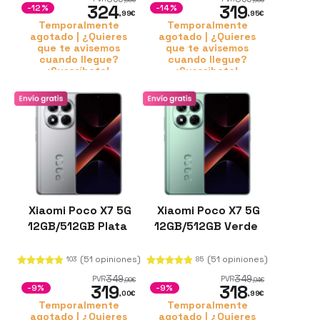
,99
€
,99
€
324
319
-12%
-14%
,99
€
,95
€
Temporalmente
Temporalmente
agotado | ¿Quieres
agotado | ¿Quieres
que te avisemos
que te avisemos
cuando llegue?
cuando llegue?
¡Suscríbete!
¡Suscríbete!
Xiaomi Poco X7 5G
Xiaomi Poco X7 5G
12GB/512GB Plata
12GB/512GB Verde
(51 opiniones)
(51 opiniones)
103
85
349
349
PVR
PVR
,99
€
,94
€
319
318
-9%
-9%
,00
€
,99
€
Temporalmente
Temporalmente
agotado | ¿Quieres
agotado | ¿Quieres