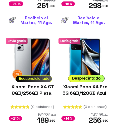
369
349
PVR
PVR
,99
€
,94
€
261
298
-29%
-15%
,99
€
,99
€
Recíbelo el
Recíbelo el
Martes, 11 Ago.
Martes, 11 Ago.
Xiaomi Poco X4 GT
Xiaomi Poco X4 Pro
8GB/256GB Plata
5G 6GB/128GB Azul
(0 opiniones)
(0 opiniones)
239
298
PVR
PVR
,96
€
,95
€
189
256
-21%
-14%
,95
€
,96
€