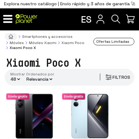
0
Total
Português
PT
,00
€
Explora nuestro catálogo | Envío rápido y 3 años de garantía 🚀
memoria interna
Français
FR
ES
IR AL CARRITO
Smartphones y accesorios
Ofertas Limitadas
Móviles
Móviles Xiaomi
Xiaomi Poco
Xiaomi Poco X
Xiaomi Poco X
Mostrar
ordenados por
FILTROS