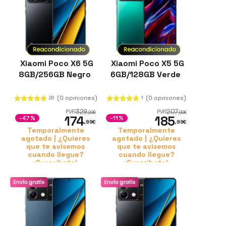
Xiaomi Poco X6 5G
Xiaomi Poco X5 5G
8GB/256GB Negro
6GB/128GB Verde
(0 opiniones)
(0 opiniones)
28
1
329
207
PVR
PVR
,99
€
,99
€
174
185
-47%
-11%
,99
€
,99
€
Temporalmente
Temporalmente
agotado | ¿Quieres
agotado | ¿Quieres
que te avisemos
que te avisemos
cuando llegue?
cuando llegue?
¡Suscríbete!
¡Suscríbete!