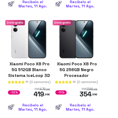
Recíbelo el
Recíbelo el
Martes, 11 Ago.
Martes, 11 Ago.
Xiaomi Poco X8 Pro
Xiaomi Poco X8 Pro
5G 512GB Blanco
5G 256GB Negro
Sistema IceLoop 3D
Procesador
12GB de RAM
Dimensity 8500-
(0 opiniones)
(0 opiniones)
51
52
Corning Gorilla
Ultra 8GB de RAM
479
399
PVR
PVR
,99
€
,99
€
419
354
Glass Victus 2
Batería de 6500
-13%
-11%
,99
€
,95
€
mAh
Recíbelo el
Recíbelo el
Martes, 11 Ago.
Martes, 11 Ago.