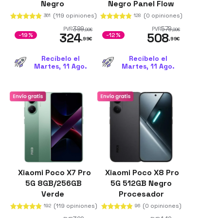
Negro
Negro Panel Flow
AMOLED de 6.83"
(119 opiniones)
(0 opiniones)
361
128
12GB de RAM
399
579
PVR
PVR
,99
€
,99
€
324
508
Batería de 8500
-19%
-12%
,99
€
,99
€
mAh
Recíbelo el
Recíbelo el
Martes, 11 Ago.
Martes, 11 Ago.
Xiaomi Poco X7 Pro
Xiaomi Poco X8 Pro
5G 8GB/256GB
5G 512GB Negro
Verde
Procesador
Dimensity 8500-
(119 opiniones)
(0 opiniones)
192
96
Ultra 8GB de RAM