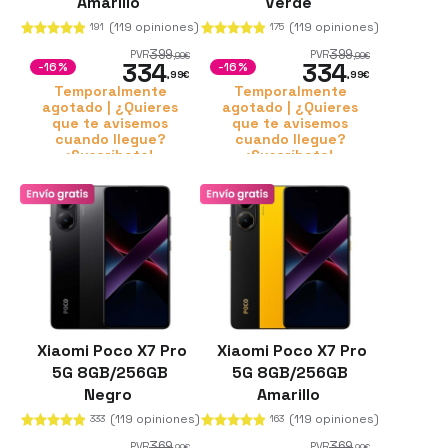
Amarillo
Verde
(119 opiniones)
(119 opiniones)
191
175
399
399
PVR
PVR
,99
€
,99
€
334
334
-16%
-16%
,99
€
,99
€
Temporalmente
Temporalmente
agotado | ¿Quieres
agotado | ¿Quieres
que te avisemos
que te avisemos
cuando llegue?
cuando llegue?
¡Suscríbete!
¡Suscríbete!
Xiaomi Poco X7 Pro
Xiaomi Poco X7 Pro
5G 8GB/256GB
5G 8GB/256GB
Negro
Amarillo
(119 opiniones)
(119 opiniones)
333
163
369
369
PVR
PVR