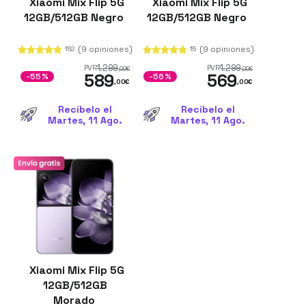
Xiaomi Mix Flip 5G
Xiaomi Mix Flip 5G
12GB/512GB Negro
12GB/512GB Negro
(9 opiniones)
(9 opiniones)
152
15
1.299
1.299
PVR
PVR
,00
€
,00
€
589
569
-55%
-56%
,00
€
,00
€
Recíbelo el
Recíbelo el
Martes, 11 Ago.
Martes, 11 Ago.
Xiaomi Mix Flip 5G
12GB/512GB
Morado