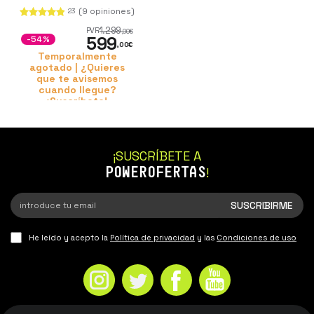
(9 opiniones)
23
1.299
PVR
,00
€
599
-54%
,00
€
Temporalmente
agotado | ¿Quieres
que te avisemos
cuando llegue?
¡Suscríbete!
¡SUSCRÍBETE A
POWEROFERTAS
!
He leído y acepto la
Política de privacidad
y las
Condiciones de uso