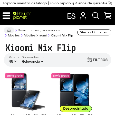
0
Total
Português
PT
,00
€
Explora nuestro catálogo | Envío rápido y 3 años de garantía 🚀
memoria interna
Français
FR
ES
IR AL CARRITO
Smartphones y accesorios
Ofertas Limitadas
Móviles
Móviles Xiaomi
Xiaomi Mix Flip
Xiaomi Mix Flip
Mostrar
ordenados por
FILTROS