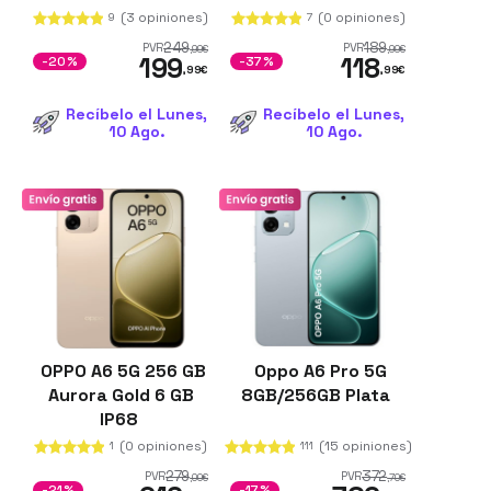
6.75" 6GB de RAM
RAM Batería de
(3 opiniones)
(0 opiniones)
9
7
Batería de 7000
6100 mAh
249
189
PVR
PVR
,99
€
,99
€
199
118
mAh
-20%
-37%
,99
€
,99
€
Recíbelo el Lunes,
Recíbelo el Lunes,
10 Ago.
10 Ago.
OPPO A6 5G 256 GB
Oppo A6 Pro 5G
Aurora Gold 6 GB
8GB/256GB Plata
IP68
(0 opiniones)
(15 opiniones)
1
111
279
372
PVR
PVR
,00
€
,70
€
-21%
-17%