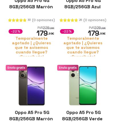
Oppo A5 Pro 4G
Oppo A5 Pro 4G
8GB/256GB Marrón
8GB/256GB Azul
(0 opiniones)
(0 opiniones)
33
26
229
229
PVR
PVR
,98
€
,98
€
179
179
-22%
-22%
,99
€
,99
€
Temporalmente
Temporalmente
agotado | ¿Quieres
agotado | ¿Quieres
que te avisemos
que te avisemos
cuando llegue?
cuando llegue?
¡Suscríbete!
¡Suscríbete!
Oppo A5 Pro 5G
Oppo A5 Pro 5G
8GB/256GB Marrón
8GB/256GB Verde