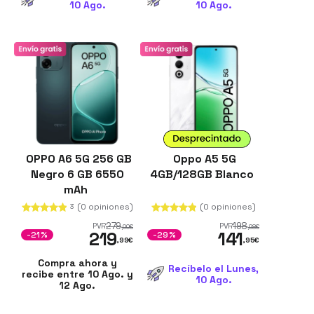
10 Ago.
10 Ago.
OPPO A6 5G 256 GB
Oppo A5 5G
Negro 6 GB 6550
4GB/128GB Blanco
mAh
(0 opiniones)
(0 opiniones)
3
279
198
PVR
PVR
,00
€
,98
€
219
141
-21%
-29%
,99
€
,95
€
Compra ahora y
Recíbelo el Lunes,
recibe entre 10 Ago. y
10 Ago.
12 Ago.