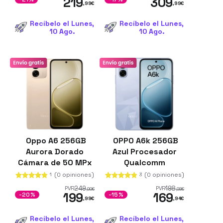
219
309
,99
€
,99
€
Recíbelo el Lunes,
Recíbelo el Lunes,
10 Ago.
10 Ago.
Oppo A6 256GB
OPPO A6k 256GB
Aurora Dorado
Azul Procesador
Cámara de 50 MPx
Qualcomm
6GB de RAM
Snapdragon 685
(0 opiniones)
(0 opiniones)
1
3
Snapdragon 685
4GB de RAM
249
198
PVR
PVR
,99
€
,98
€
199
169
Cámaras de 50 Mpx
-20%
-15%
,99
€
,94
€
Recíbelo el Lunes,
Recíbelo el Lunes,