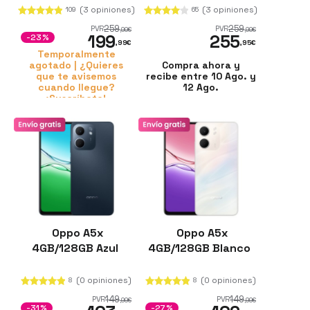
(3 opiniones)
(3 opiniones)
109
65
259
259
PVR
PVR
,99
€
,99
€
199
255
-23%
,99
€
,95
€
Temporalmente
agotado | ¿Quieres
Compra ahora y
que te avisemos
recibe entre 10 Ago. y
cuando llegue?
12 Ago.
¡Suscríbete!
Oppo A5x
Oppo A5x
4GB/128GB Azul
4GB/128GB Blanco
(0 opiniones)
(0 opiniones)
8
8
149
149
PVR
PVR
,99
€
,99
€
-31%
-27%