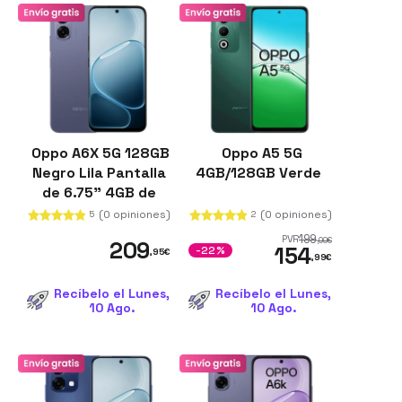
Oppo A6X 5G 128GB
Oppo A5 5G
Negro Lila Pantalla
4GB/128GB Verde
de 6.75" 4GB de
RAM Batería de
(0 opiniones)
(0 opiniones)
5
2
6100 mAh
199
PVR
,00
€
209
154
-22%
,95
€
,99
€
Recíbelo el Lunes,
Recíbelo el Lunes,
10 Ago.
10 Ago.