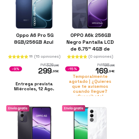
Oppo A6 Pro 5G
OPPO A6k 256GB
8GB/256GB Azul
Negro Pantalla LCD
de 6.75" 4GB de
RAM Batería de
(15 opiniones)
(0 opiniones)
55
6100 mHz
329
198
PVR
PVR
,94
€
,98
€
299
169
-9%
-15%
,95
€
,94
€
Temporalmente
agotado | ¿Quieres
Entrega prevista
que te avisemos
Miércoles, 12 Ago.
cuando llegue?
¡Suscríbete!