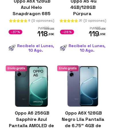
Oppo A6X 128GB
Oppo A5 4G
Azul Hielo
4GB/128GB
Snapdragon 685
Púrpura
4GB de RAM
(0 opiniones)
(0 opiniones)
6
20
ColorOS 15
189
165
PVR
PVR
,99
€
,85
€
118
119
-37%
-28%
,99
€
,95
€
Recíbelo el Lunes,
Recíbelo el Lunes,
10 Ago.
10 Ago.
Oppo A6 256GB
Oppo A6X 128GB
Sapphire Azul
Negro Lila Pantalla
Pantalla AMOLED de
de 6.75" 4GB de