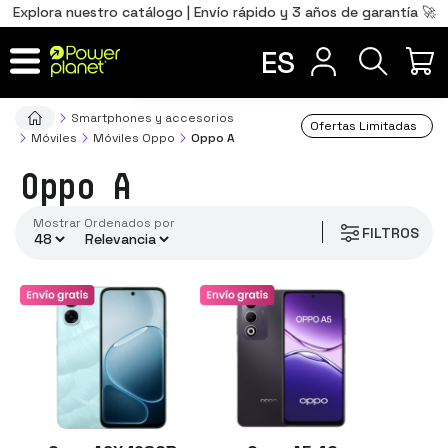
0
Total
Português
PT
,00
€
Explora nuestro catálogo | Envío rápido y 3 años de garantía 🚀
memoria interna
Français
FR
ES
IR AL CARRITO
Smartphones y accesorios
Ofertas Limitadas
Móviles
Móviles Oppo
Oppo A
Oppo A
Mostrar
ordenados por
FILTROS