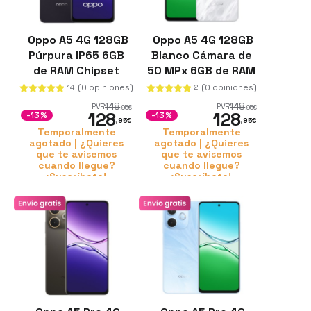
Oppo A5 4G 128GB
Oppo A5 4G 128GB
Púrpura IP65 6GB
Blanco Cámara de
de RAM Chipset
50 MPx 6GB de RAM
Snapdragon 6s
Carga SUPERVOOC
(0 opiniones)
(0 opiniones)
14
2
148
148
PVR
PVR
,95
€
,95
€
128
128
-13%
-13%
,95
€
,95
€
Temporalmente
Temporalmente
agotado | ¿Quieres
agotado | ¿Quieres
que te avisemos
que te avisemos
cuando llegue?
cuando llegue?
¡Suscríbete!
¡Suscríbete!