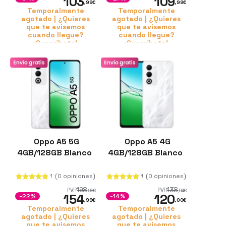
103
109
,99
€
,99
€
Temporalmente
Temporalmente
agotado | ¿Quieres
agotado | ¿Quieres
que te avisemos
que te avisemos
cuando llegue?
cuando llegue?
¡Suscríbete!
¡Suscríbete!
Oppo A5 5G
Oppo A5 4G
4GB/128GB Blanco
4GB/128GB Blanco
(0 opiniones)
(0 opiniones)
1
1
198
138
PVR
PVR
,98
€
,94
€
154
120
-22%
-14%
,99
€
,00
€
Temporalmente
Temporalmente
agotado | ¿Quieres
agotado | ¿Quieres
que te avisemos
que te avisemos