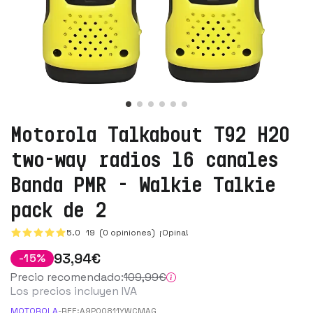
Motorola Talkabout T92 H2O
two-way radios 16 canales
Banda PMR - Walkie Talkie
pack de 2
5.0
19
(0 opiniones)
¡Opina!
93
,94
€
-
15
%
Precio recomendado:
109
,99
€
Los precios incluyen IVA
MOTOROLA
-
REF:
A9P00811YWCMAG