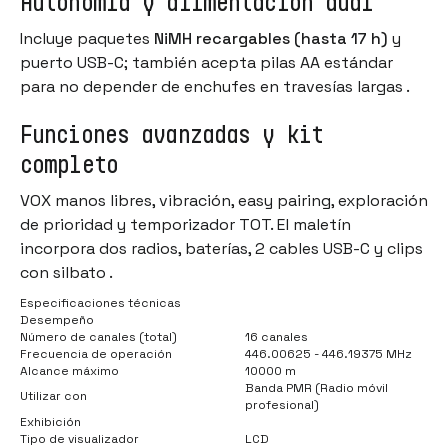
Autonomía y alimentación dual
Incluye paquetes
NiMH recargables (hasta 17 h)
y
puerto USB-C; también acepta pilas AA estándar
para no depender de enchufes en travesías largas .
Funciones avanzadas y kit
completo
VOX manos libres, vibración,
easy pairing
, exploración
de prioridad y temporizador TOT. El maletín
incorpora dos radios, baterías, 2 cables USB-C y clips
con silbato .
Especificaciones técnicas
Desempeño
Número de canales (total)
16 canales
Frecuencia de operación
446.00625 - 446.19375 MHz
Alcance máximo
10000 m
Banda PMR (Radio móvil
Utilizar con
profesional)
Exhibición
Tipo de visualizador
LCD