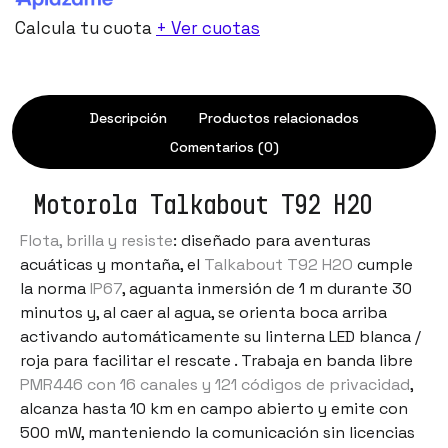
Calcula tu cuota
+ Ver cuotas
Descripción
Productos relacionados
Comentarios (0)
Motorola Talkabout T92 H2O
Flota, brilla y resiste
: diseñado para aventuras
acuáticas y montaña, el
Talkabout T92 H2O
cumple
la norma
IP67
, aguanta inmersión de 1 m durante 30
minutos y, al caer al agua, se orienta boca arriba
activando automáticamente su linterna LED blanca /
roja para facilitar el rescate . Trabaja en banda libre
PMR446 con 16 canales y 121 códigos de privacidad
,
alcanza hasta 10 km en campo abierto y emite con
500 mW, manteniendo la comunicación sin licencias