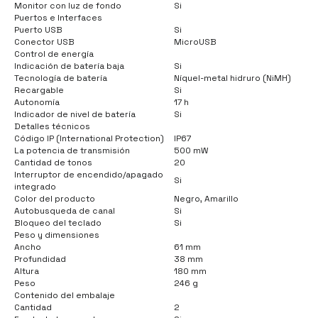
Monitor con luz de fondo
Si
Puertos e Interfaces
Puerto USB
Si
Conector USB
MicroUSB
Control de energía
Indicación de batería baja
Si
Tecnología de batería
Níquel-metal hidruro (NiMH)
Recargable
Si
Autonomía
17 h
Indicador de nivel de batería
Si
Detalles técnicos
Código IP (International Protection)
IP67
La potencia de transmisión
500 mW
Cantidad de tonos
20
Interruptor de encendido/apagado
Si
integrado
Color del producto
Negro, Amarillo
Autobusqueda de canal
Si
Bloqueo del teclado
Si
Peso y dimensiones
Ancho
61 mm
Profundidad
38 mm
Altura
180 mm
Peso
246 g
Contenido del embalaje
Cantidad
2