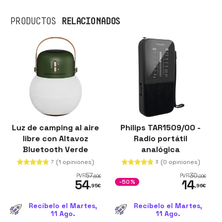
RELACIONADOS
PRODUCTOS
Luz de camping al aire
Philips TAR1509/00 -
libre con Altavoz
Radio portátil
Bluetooth Verde
analógica
(1 opiniones)
(0 opiniones)
7
3
57
30
PVR
PVR
,69
€
,00
€
54
14
-50%
,95
€
,96
€
Recíbelo el Martes,
Recíbelo el Martes,
11 Ago.
11 Ago.