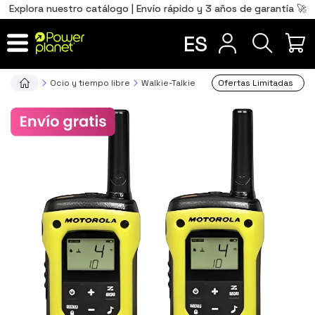
0
Total
Português
PT
,00
€
Explora nuestro catálogo | Envío rápido y 3 años de garantía 🚀
Français
FR
ES
IR AL CARRITO
Ocio y tiempo libre
Walkie-Talkie
Ofertas Limitadas