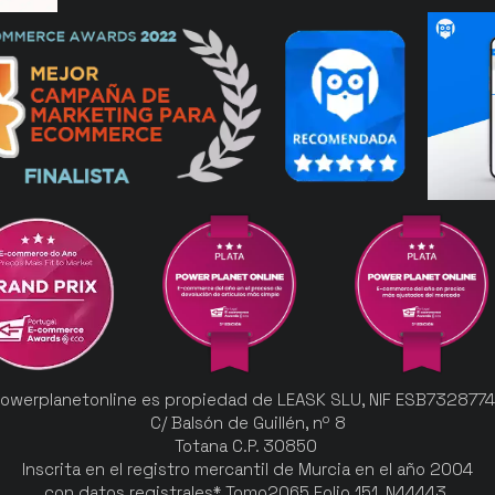
owerplanetonline es propiedad de LEASK SLU, NIF ESB732877
C/ Balsón de Guillén, nº 8
Totana C.P. 30850
Inscrita en el registro mercantil de Murcia en el año 2004
con datos registrales* Tomo2065 Folio 151, N44443.