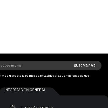
 leído y acepto la
Política de privacidad
y las
Condiciones de uso
INFORMACIÓN
GENERAL
¿Dudas? contacta