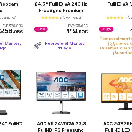
S Webcam
24.5" FullHD VA 240 Hz
FullHD VA
ro
FreeSync Premium
Negro
0 opiniones)
3
(0 opiniones)
1
(0 
PVR
329
,95
€
PVR
135
,96
€
258
119
-12%
-29%
,95
€
,90
€
Temporalment
el Martes,
Recíbelo el Martes,
| ¿Quieres 
Ago.
11 Ago.
avisemos cuand
¡Suscríb
4" FullHD
AOC V5 24V5CW 23.8
AOC 24B35H
S
FullHD IPS Freesync
Full HD LED