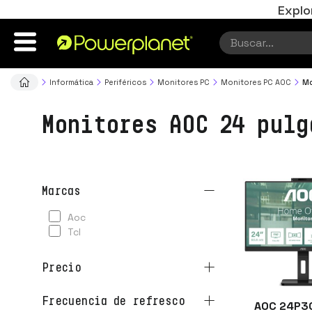
Explo
Informática
Periféricos
Monitores PC
Monitores PC AOC
Mo
Monitores AOC 24 pulg
marcas
aoc
tcl
precio
frecuencia de refresco
AOC 24P3