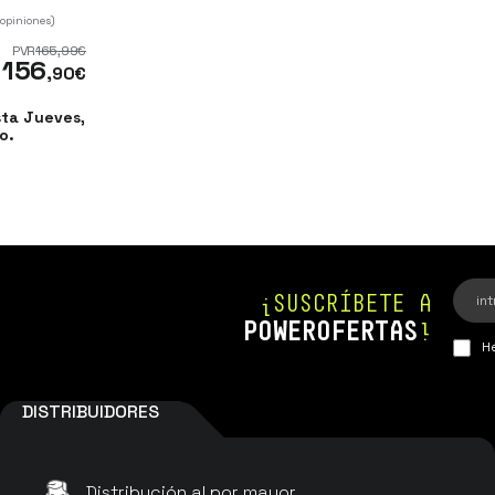
 opiniones)
PVR
165
,99
€
156
,90
€
sta Jueves,
o.
¡SUSCRÍBETE A
POWEROFERTAS
!
He
DISTRIBUIDORES
Distribución al por mayor