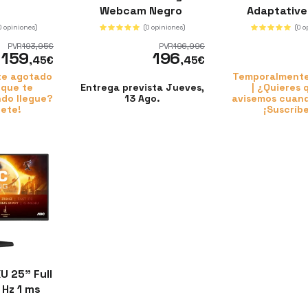
Webcam Negro
Adaptativ
0 opiniones)
(0 opiniones)
(0 o
PVR
193
,95
€
PVR
196
,99
€
159
196
,45
€
,45
€
e agotado
Temporalment
 que te
Entrega prevista Jueves,
| ¿Quieres 
do llegue?
13 Ago.
avisemos cuand
bete!
¡Suscríb
 25" Full
 Hz 1 ms