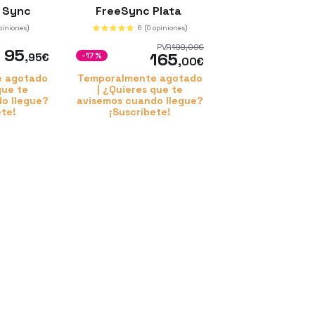
e Sync
FreeSync Plata
piniones)
6
(0 opiniones)
PVR
199
,00
€
95
165
,95
€
-17%
,00
€
e agotado
Temporalmente agotado
que te
| ¿Quieres que te
o llegue?
avisemos cuando llegue?
ete!
¡Suscríbete!