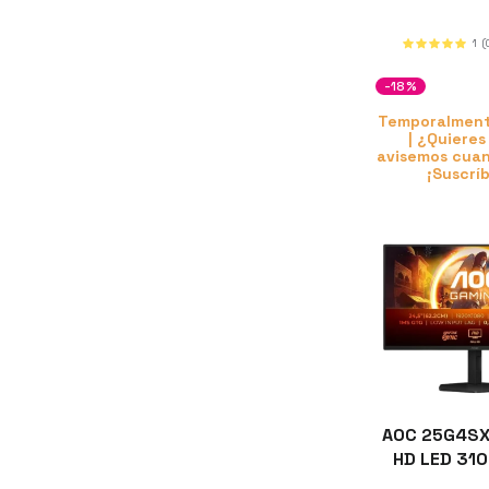
1
(
-18%
Temporalment
| ¿Quieres
avisemos cuan
¡Suscrí
AOC 25G4SXU
HD LED 310