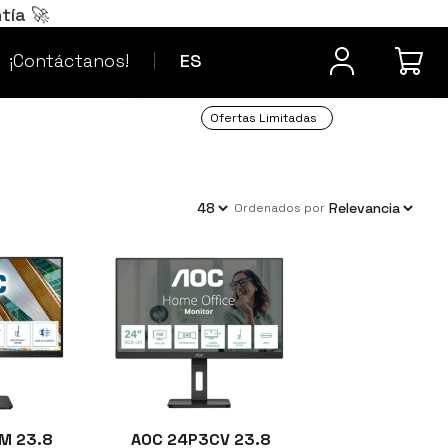
Português
PT
tía 🚀
¿Dudas? Contacta
Français
FR
¡Contáctanos!
ES
Ofertas Limitadas
ordenados por
M 23.8
AOC 24P3CV 23.8