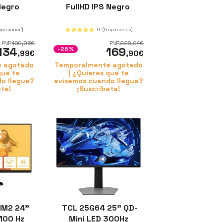
 Negro
FullHD IPS Negro
opiniones)
9
(0 opiniones)
PVR
190
,95
€
PVR
228
,94
€
134
169
-26%
,99
€
,90
€
e agotado
Temporalmente agotado
que te
| ¿Quieres que te
o llegue?
avisemos cuando llegue?
ete!
¡Suscríbete!
M2 24"
TCL 25G64 25" QD-
 100 Hz
Mini LED 300Hz