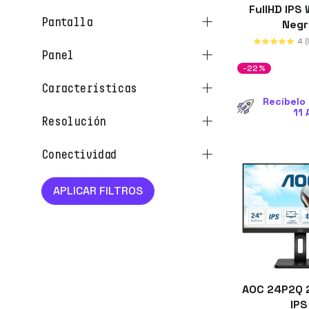
FullHD IP
pantalla
Neg
4
(
panel
-22%
características
Recíbelo 
11 
resolución
conectividad
AOC 24P2Q 2
IP