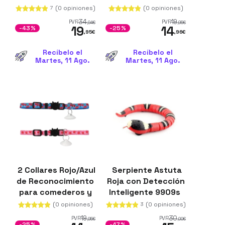
para comederos y
(0 opiniones)
(0 opiniones)
7
bebederos CATLINK
34
19
PVR
PVR
,94
€
,95
€
19
14
-43%
-25%
,95
€
,96
€
Recíbelo el
Recíbelo el
Martes, 11 Ago.
Martes, 11 Ago.
2 Collares Rojo/Azul
Serpiente Astuta
de Reconocimiento
Roja con Detección
para comederos y
Inteligente 9909s
bebederos CATLINK
(0 opiniones)
(0 opiniones)
3
19
30
PVR
PVR
,95
€
,00
€
-25%
-47%