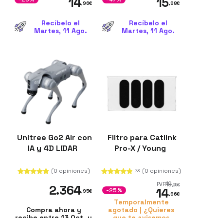
14
15
,96
€
,98
€
Recíbelo el
Recíbelo el
Martes, 11 Ago.
Martes, 11 Ago.
Unitree Go2 Air con
Filtro para Catlink
IA y 4D LIDAR
Pro-X / Young
(0 opiniones)
(0 opiniones)
23
19
PVR
,95
€
2.364
14
-25%
,95
€
,96
€
Temporalmente
Compra ahora y
agotado | ¿Quieres
recibe entre 13 Oct. y
que te avisemos