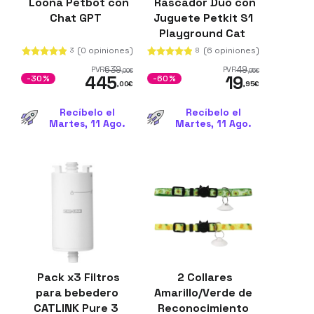
Loona Petbot con
Rascador Duo con
Chat GPT
Juguete Petkit S1
Playground Cat
(0 opiniones)
(6 opiniones)
3
8
639
49
PVR
PVR
,00
€
,95
€
445
19
-30%
-60%
,00
€
,95
€
Recíbelo el
Recíbelo el
Martes, 11 Ago.
Martes, 11 Ago.
Pack x3 Filtros
2 Collares
para bebedero
Amarillo/Verde de
CATLINK Pure 3
Reconocimiento