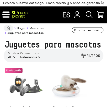
0
Total
Português
PT
,00
€
Explora nuestro catálogo | Envío rápido y 3 años de garantía 🚀
precio
Français
FR
ES
IR AL CARRITO
Hogar
Mascotas
Ofertas Limitadas
Juguetes para mascotas
Juguetes para mascotas
Mostrar
ordenados por
FILTROS