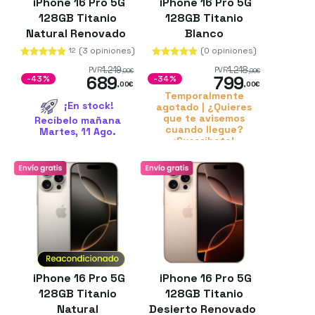
iPhone 16 Pro 5G
iPhone 16 Pro 5G
128GB Titanio
128GB Titanio
Natural Renovado
Blanco
Reacondicionado
(3 opiniones)
(0 opiniones)
12
1.219
1.218
PVR
PVR
,00
€
,99
€
689
799
-43%
-34%
,00
€
,00
€
Temporalmente
¡En stock!
agotado | ¿Quieres
que te avisemos
Recíbelo mañana
cuando llegue?
Martes, 11 Ago.
¡Suscríbete!
iPhone 16 Pro 5G
iPhone 16 Pro 5G
128GB Titanio
128GB Titanio
Natural
Desierto Renovado