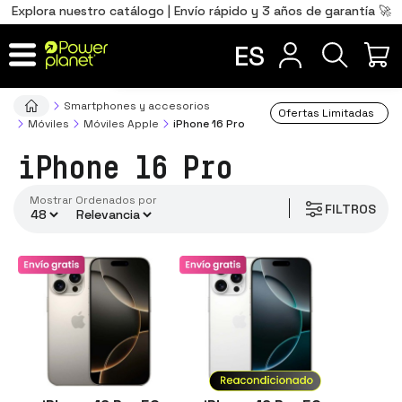
0
Total
Português
PT
,00
€
Explora nuestro catálogo | Envío rápido y 3 años de garantía 🚀
conectividad
Français
FR
ES
IR AL CARRITO
Smartphones y accesorios
Ofertas Limitadas
Móviles
Móviles Apple
iPhone 16 Pro
iPhone 16 Pro
Mostrar
ordenados por
FILTROS