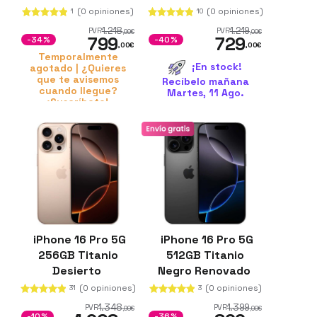
Reacondicionado
(0 opiniones)
(0 opiniones)
1
10
1.218
1.219
PVR
PVR
,99
€
,00
€
799
729
-34%
-40%
,00
€
,00
€
Temporalmente
¡En stock!
agotado | ¿Quieres
que te avisemos
Recíbelo mañana
cuando llegue?
Martes, 11 Ago.
¡Suscríbete!
iPhone 16 Pro 5G
iPhone 16 Pro 5G
256GB Titanio
512GB Titanio
Desierto
Negro Renovado
(0 opiniones)
(0 opiniones)
31
3
1.348
1.399
PVR
PVR
,99
€
,00
€
-10%
-36%