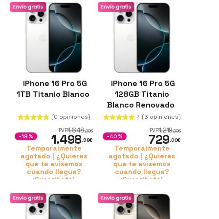
iPhone 16 Pro 5G
iPhone 16 Pro 5G
1TB Titanio Blanco
128GB Titanio
Blanco Renovado
(0 opiniones)
(3 opiniones)
7
1.848
1.219
PVR
PVR
,99
€
,00
€
1.498
729
-19%
-40%
,98
€
,00
€
Temporalmente
Temporalmente
agotado | ¿Quieres
agotado | ¿Quieres
que te avisemos
que te avisemos
cuando llegue?
cuando llegue?
¡Suscríbete!
¡Suscríbete!