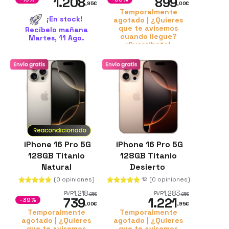
1.208
899
,95
€
,00
€
Temporalmente
¡En stock!
agotado | ¿Quieres
que te avisemos
Recíbelo mañana
cuando llegue?
Martes, 11 Ago.
¡Suscríbete!
iPhone 16 Pro 5G
iPhone 16 Pro 5G
128GB Titanio
128GB Titanio
Natural
Desierto
Reacondicionado
(0 opiniones)
(0 opiniones)
12
1.218
1.283
PVR
PVR
,95
€
,05
€
739
1.221
-39%
,00
€
,95
€
Temporalmente
Temporalmente
agotado | ¿Quieres
agotado | ¿Quieres
que te avisemos
que te avisemos