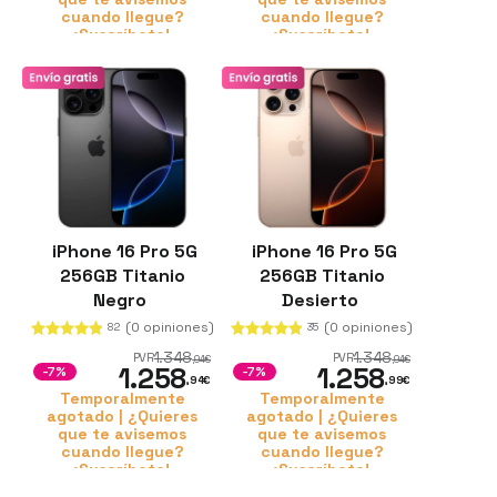
cuando llegue?
cuando llegue?
¡Suscríbete!
¡Suscríbete!
iPhone 16 Pro 5G
iPhone 16 Pro 5G
256GB Titanio
256GB Titanio
Negro
Desierto
(0 opiniones)
(0 opiniones)
82
35
1.348
1.348
PVR
PVR
,94
€
,94
€
1.258
1.258
-7%
-7%
,94
€
,99
€
Temporalmente
Temporalmente
agotado | ¿Quieres
agotado | ¿Quieres
que te avisemos
que te avisemos
cuando llegue?
cuando llegue?
¡Suscríbete!
¡Suscríbete!