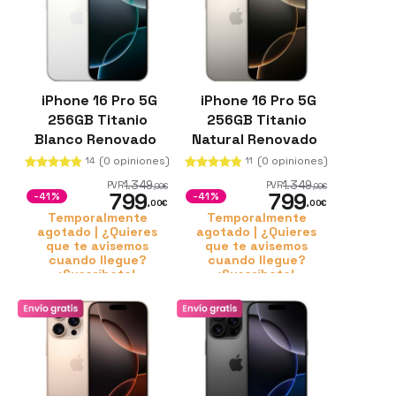
iPhone 16 Pro 5G
iPhone 16 Pro 5G
256GB Titanio
256GB Titanio
Blanco Renovado
Natural Renovado
(0 opiniones)
(0 opiniones)
14
11
1.349
1.349
PVR
PVR
,00
€
,00
€
799
799
-41%
-41%
,00
€
,00
€
Temporalmente
Temporalmente
agotado | ¿Quieres
agotado | ¿Quieres
que te avisemos
que te avisemos
cuando llegue?
cuando llegue?
¡Suscríbete!
¡Suscríbete!