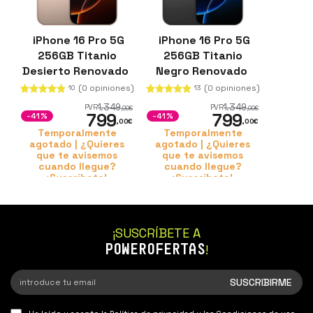
iPhone 16 Pro 5G
iPhone 16 Pro 5G
256GB Titanio
256GB Titanio
Desierto Renovado
Negro Renovado
(0 opiniones)
(0 opiniones)
10
13
1.349
1.349
PVR
PVR
,00
€
,00
€
799
799
-41%
-41%
,00
€
,00
€
Temporalmente
Temporalmente
agotado | ¿Quieres
agotado | ¿Quieres
que te avisemos
que te avisemos
cuando llegue?
cuando llegue?
¡Suscríbete!
¡Suscríbete!
¡SUSCRÍBETE A
POWEROFERTAS
!