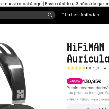
ra nuestro catálogo | Envío rápido y 3 años de garan
Ofertas Limitadas
HiFiMAN
Auricul
5.0
1
(0 opinio
130
,95
€
-
48
%
Precio recomendado:
2
Los precios incluyen IV
HIFIMAN
-
REF:
Sundara Closed