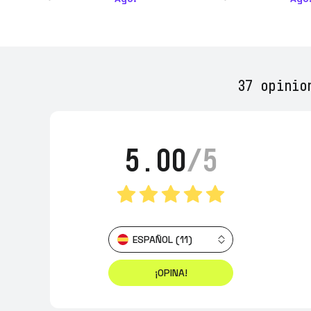
37 opinio
5.00
/5
ESPAÑOL (11)
¡OPINA!