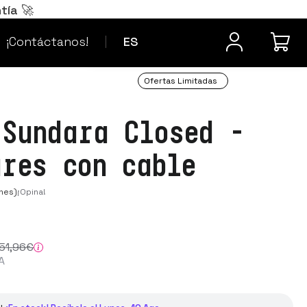
Português
PT
tía 🚀
¿Dudas? Contacta
Français
FR
¡Contáctanos!
ES
Ofertas Limitadas
 Sundara Closed -
ares con cable
nes)
¡Opina!
51
,96
€
A