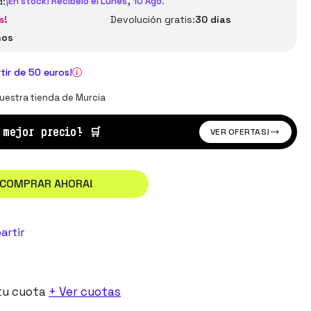
d:
¡En stock! Recíbelo el Lunes, 10 Ago.
s!
Devolución gratis:
30 días
ños
rtir de 50 euros!
uestra tienda de Murcia
l mejor precio!
🛒
VER OFERTAS!
¡COMPRAR AHORA!
artir
tu cuota
+ Ver cuotas