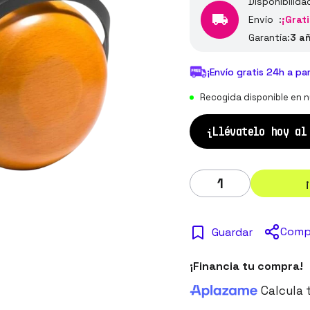
Disponibilida
Envío :
¡Grati
Garantía:
3 a
¡Envío gratis 24h a pa
Recogida disponible en n
¡Llévatelo hoy a
Comp
Guardar
¡Financia tu compra!
Calcula 