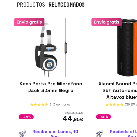
RELACIONADOS
PRODUCTOS
Koss Porta Pro Micrófono
Xiaomi Sound P
Jack 3.5mm Negro
26h Autonomía
Altavoz blu
2
(0 opiniones)
726
(37 
PVR
79
,94
€
44
-44%
-49%
,95
€
Recíbelo el Lunes, 10
Recíbelo el 
Ago.
Ago