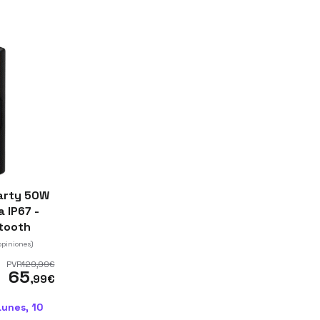
arty 50W
 IP67 -
etooth
opiniones)
PVR
129
,99
€
65
,99
€
Lunes, 10
.