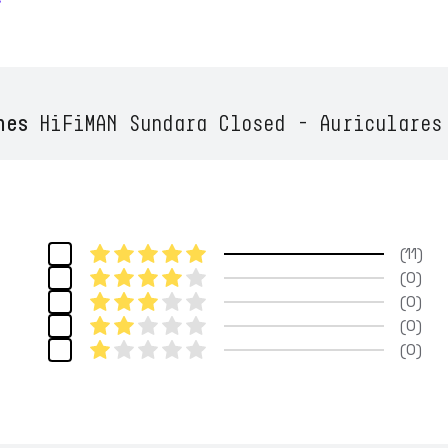
nes
HiFiMAN Sundara Closed - Auriculares
11
0
0
0
0