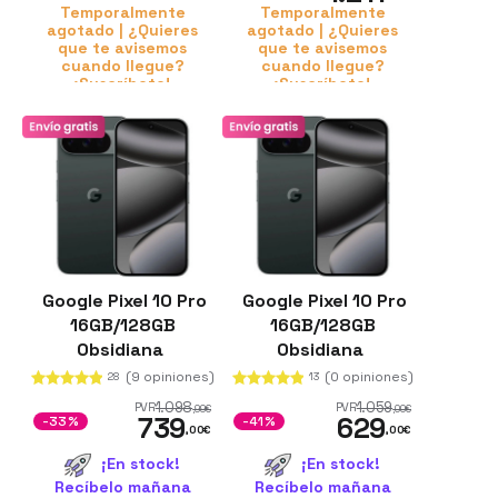
Temporalmente
Temporalmente
agotado | ¿Quieres
agotado | ¿Quieres
que te avisemos
que te avisemos
cuando llegue?
cuando llegue?
¡Suscríbete!
¡Suscríbete!
Google Pixel 10 Pro
Google Pixel 10 Pro
16GB/128GB
16GB/128GB
Obsidiana
Obsidiana
(9 opiniones)
(0 opiniones)
28
13
1.098
1.059
PVR
PVR
,99
€
,00
€
739
629
-33%
-41%
,00
€
,00
€
¡En stock!
¡En stock!
Recíbelo mañana
Recíbelo mañana