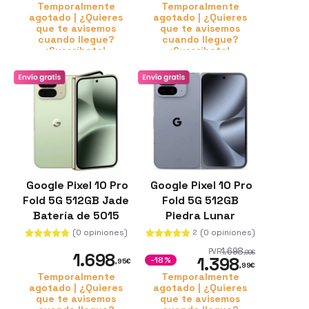
Tensor G5
Temporalmente
Temporalmente
agotado | ¿Quieres
agotado | ¿Quieres
que te avisemos
que te avisemos
cuando llegue?
cuando llegue?
¡Suscríbete!
¡Suscríbete!
Google Pixel 10 Pro
Google Pixel 10 Pro
Fold 5G 512GB Jade
Fold 5G 512GB
Batería de 5015
Piedra Lunar
mAh 16GB de RAM
Procesador Tensor
(0 opiniones)
(0 opiniones)
2
Cristal resistente
G5 16GB de RAM
1.698
PVR
,99
€
1.698
1.398
Potenciando con IA
-18%
,95
€
,99
€
Temporalmente
Temporalmente
agotado | ¿Quieres
agotado | ¿Quieres
que te avisemos
que te avisemos