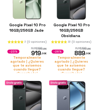
Google Pixel 10 Pro
Google Pixel 10 Pro
16GB/256GB Jade
16GB/256GB
Obsidiana
(0 opiniones)
(0 opiniones)
2
22
1.198
1.198
PVR
PVR
,95
€
,95
€
919
889
-23%
-26%
,00
€
,00
€
Temporalmente
Temporalmente
agotado | ¿Quieres
agotado | ¿Quieres
que te avisemos
que te avisemos
cuando llegue?
cuando llegue?
¡Suscríbete!
¡Suscríbete!