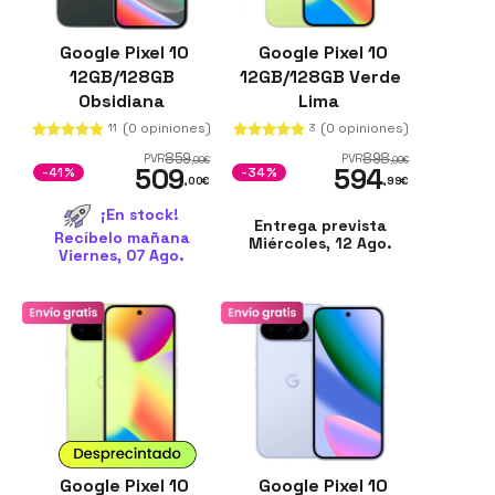
Google Pixel 10
Google Pixel 10
12GB/128GB
12GB/128GB Verde
Obsidiana
Lima
Renovado
(0 opiniones)
(0 opiniones)
11
3
859
898
PVR
PVR
,00
€
,99
€
509
594
-41%
-34%
,00
€
,99
€
¡En stock!
Entrega prevista
Recíbelo mañana
Miércoles, 12 Ago.
Viernes, 07 Ago.
Google Pixel 10
Google Pixel 10