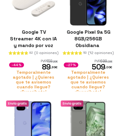
Google TV
Google Pixel 9a 5G
Streamer 4K con IA
8GB/256GB
y mando por voz
Obsidiana
Porcelana
(0 opiniones)
(12 opiniones)
82
50
159
699
PVR
PVR
,99
€
,00
€
89
509
-44%
-27%
,99
€
,00
€
Temporalmente
Temporalmente
agotado | ¿Quieres
agotado | ¿Quieres
que te avisemos
que te avisemos
cuando llegue?
cuando llegue?
¡Suscríbete!
¡Suscríbete!