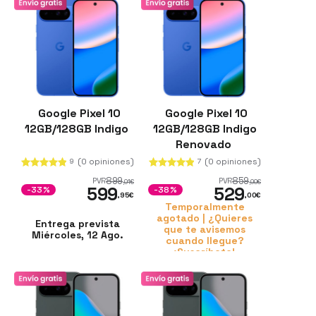
Google Pixel 10
Google Pixel 10
12GB/128GB Indigo
12GB/128GB Indigo
Renovado
(0 opiniones)
(0 opiniones)
9
7
899
859
PVR
PVR
,01
€
,00
€
599
529
-33%
-38%
,95
€
,00
€
Temporalmente
agotado | ¿Quieres
Entrega prevista
que te avisemos
Miércoles, 12 Ago.
cuando llegue?
¡Suscríbete!