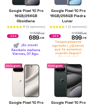
Google Pixel 10 Pro
Google Pixel 10 Pro
16GB/256GB
16GB/256GB Piedra
Obsidiana
Lunar
Renovado
(0 opiniones)
(0 opiniones)
16
2
1.199
1.198
PVR
PVR
,00
€
,95
€
689
899
-43%
-25%
,00
€
,01
€
Temporalmente
¡En stock!
agotado | ¿Quieres
que te avisemos
Recíbelo mañana
cuando llegue?
Viernes, 07 Ago.
¡Suscríbete!
Google Pixel 10 Pro
Google Pixel 10 Pro