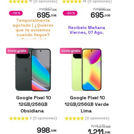
(0 opiniones)
(0 opiniones)
10
24
857
999
PVR
PVR
,99
€
,00
€
695
695
-19%
-30%
,00
€
,00
€
Temporalmente
agotado | ¿Quieres
Recíbelo Mañana
que te avisemos
Viernes, 07 Ago.
cuando llegue?
¡Suscríbete!
Google Pixel 10
Google Pixel 10
12GB/256GB
12GB/256GB Verde
Obsidiana
Lima
(0 opiniones)
(0 opiniones)
2
1.272
PVR
,54
€
998
1.211
,99
€
,98
€