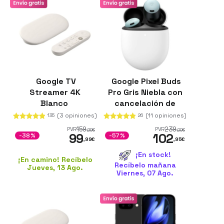
Google TV
Google Pixel Buds
Streamer 4K
Pro Gris Niebla con
Blanco
cancelación de
ruido (ANC)
(3 opiniones)
(11 opiniones)
135
26
159
239
PVR
PVR
,99
€
,00
€
99
102
-38%
-57%
,99
€
,95
€
¡En stock!
¡En camino! Recíbelo
Recíbelo mañana
Jueves, 13 Ago.
Viernes, 07 Ago.