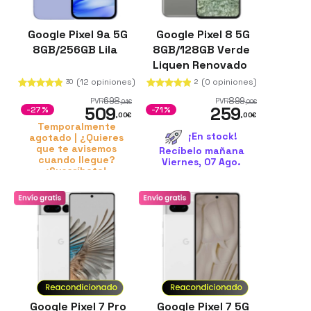
Google Pixel 9a 5G
Google Pixel 8 5G
8GB/256GB Lila
8GB/128GB Verde
Liquen Renovado
(12 opiniones)
(0 opiniones)
30
2
698
899
PVR
PVR
,94
€
,00
€
509
259
-27%
-71%
,00
€
,00
€
Temporalmente
¡En stock!
agotado | ¿Quieres
que te avisemos
Recíbelo mañana
cuando llegue?
Viernes, 07 Ago.
¡Suscríbete!
Google Pixel 7 Pro
Google Pixel 7 5G