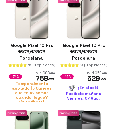
Google Pixel 10 Pro
Google Pixel 10 Pro
16GB/128GB
16GB/128GB
Porcelana
Porcelana
Renovado
(9 opiniones)
(9 opiniones)
16
10
1.098
1.059
PVR
PVR
,99
€
,00
€
759
629
-31%
-41%
,00
€
,00
€
Temporalmente
¡En stock!
agotado | ¿Quieres
que te avisemos
Recíbelo mañana
cuando llegue?
Viernes, 07 Ago.
¡Suscríbete!