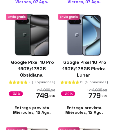
Viernes, 07 Ago.
Viernes, 07 Ago.
Google Pixel 10 Pro
Google Pixel 10 Pro
16GB/128GB
16GB/128GB Piedra
Obsidiana
Lunar
(0 opiniones)
(9 opiniones)
9
20
1.099
1.098
PVR
PVR
,00
€
,99
€
749
779
-32%
-29%
,00
€
,00
€
Entrega prevista
Entrega prevista
Miércoles, 12 Ago.
Miércoles, 12 Ago.