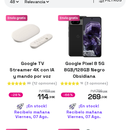
FILTROS
Google es la
segunda marca más popular del mundo
tras Apple. Su buscador es el más utilizado de
internet con tasas de uso que rozan el 90%. Sus
productos cuentan con la más alta tecnología para
satisfacer a los usuarios más exigentes.
Aquí, con los mejores precios del mercado, con envío
en 24 horas y garantía de 2 años
sus teléfonos o
asistentes personales
.
Google TV
Google Pixel 8 5G
Streamer 4K con IA
8GB/128GB Negro
y mando por voz
Obsidiana
Porcelana
Renovado
(12 opiniones)
(3 opiniones)
99
18
159
799
PVR
PVR
,99
€
,00
€
114
269
-28%
-66%
,99
€
,00
€
¡En stock!
¡En stock!
Recíbelo mañana
Recíbelo mañana
Viernes, 07 Ago.
Viernes, 07 Ago.