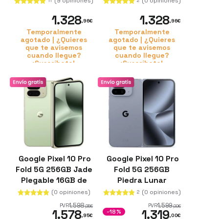
(9 opiniones)
(0 opiniones)
11
2
1.328
1.328
,96
€
,96
€
Temporalmente
Temporalmente
agotado | ¿Quieres
agotado | ¿Quieres
que te avisemos
que te avisemos
cuando llegue?
cuando llegue?
¡Suscríbete!
¡Suscríbete!
Google Pixel 10 Pro
Google Pixel 10 Pro
Fold 5G 256GB Jade
Fold 5G 256GB
Plegable 16GB de
Piedra Lunar
RAM Triple cámara
Pantalla OLED de 8
(0 opiniones)
(0 opiniones)
2
trasera
Pulgadas 16GB de
1.598
1.599
PVR
PVR
,95
€
,00
€
1.578
1.319
RAM Chip Google
-18%
,95
€
,00
€