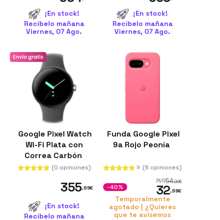
¡En stock!
¡En stock!
Recíbelo mañana
Recíbelo mañana
Viernes, 07 Ago.
Viernes, 07 Ago.
Google Pixel Watch
Funda Google Pixel
Wi-Fi Plata con
9a Rojo Peonía
Correa Carbón
(0 opiniones)
(6 opiniones)
9
54
PVR
,99
€
355
32
-40%
,99
€
,98
€
Temporalmente
¡En stock!
agotado | ¿Quieres
que te avisemos
Recíbelo mañana