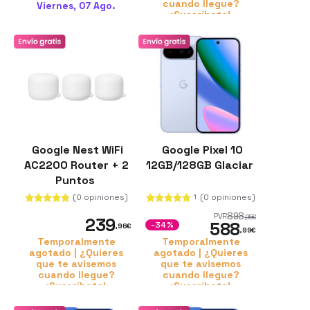
cuando llegue?
Viernes, 07 Ago.
¡Suscríbete!
Google Nest WiFi
Google Pixel 10
AC2200 Router + 2
12GB/128GB Glaciar
Puntos
(0 opiniones)
(0 opiniones)
1
898
PVR
,95
€
239
588
-34%
,96
€
,99
€
Temporalmente
Temporalmente
agotado | ¿Quieres
agotado | ¿Quieres
que te avisemos
que te avisemos
cuando llegue?
cuando llegue?
¡Suscríbete!
¡Suscríbete!