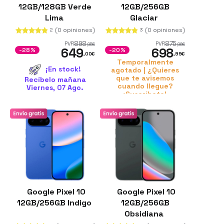
12GB/128GB Verde
12GB/256GB
Lima
Glaciar
(0 opiniones)
(0 opiniones)
2
3
898
875
PVR
PVR
,95
€
,96
€
649
698
-28%
-20%
,00
€
,99
€
Temporalmente
¡En stock!
agotado | ¿Quieres
que te avisemos
Recíbelo mañana
cuando llegue?
Viernes, 07 Ago.
¡Suscríbete!
Google Pixel 10
Google Pixel 10
12GB/256GB Indigo
12GB/256GB
Obsidiana