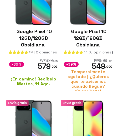
Google Pixel 10
Google Pixel 10
12GB/128GB
12GB/128GB
Obsidiana
Obsidiana
Reacondicionado
(0 opiniones)
(0 opiniones)
29
13
899
899
PVR
PVR
,01
€
,00
€
579
549
-36%
-39%
,00
€
,00
€
Temporalmente
agotado | ¿Quieres
¡En camino! Recíbelo
que te avisemos
Martes, 11 Ago.
cuando llegue?
¡Suscríbete!