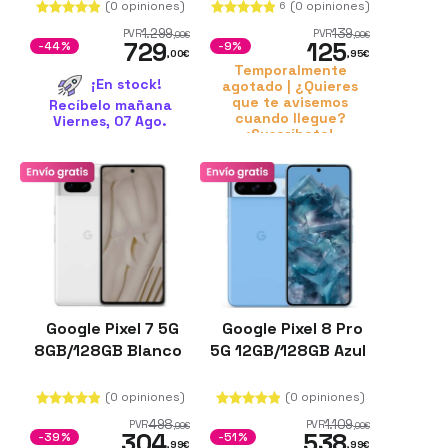
Renovado
(0 opiniones)
(0 opiniones)
6
1.299
139
PVR
PVR
,00
€
,00
€
729
125
-44%
-9%
,00
€
,95
€
Temporalmente
¡En stock!
agotado | ¿Quieres
que te avisemos
Recíbelo mañana
cuando llegue?
Viernes, 07 Ago.
¡Suscríbete!
Google Pixel 7 5G
Google Pixel 8 Pro
8GB/128GB Blanco
5G 12GB/128GB Azul
(0 opiniones)
(0 opiniones)
498
1.109
PVR
PVR
,99
€
,00
€
304
538
-39%
-51%
,99
€
,99
€