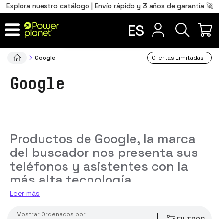
0
Total
Português
PT
,00
€
Explora nuestro catálogo | Envío rápido y 3 años de garantía 🚀
ios
Français
FR
ES
IR AL CARRITO
Google
Ofertas Limitadas
Google
Productos de Google, la marca
del buscador nos presenta sus
teléfonos y asistentes con la
más alta tecnología
Leer más
Mostrar
ordenados por