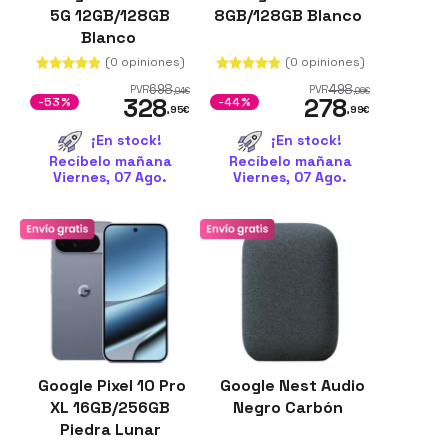
5G 12GB/128GB
8GB/128GB Blanco
Blanco
(0 opiniones)
(0 opiniones)
698
498
PVR
PVR
,94
€
,96
€
328
278
-53%
-44%
,95
€
,99
€
¡En stock!
¡En stock!
Recíbelo mañana
Recíbelo mañana
Viernes, 07 Ago.
Viernes, 07 Ago.
Google Pixel 10 Pro
Google Nest Audio
XL 16GB/256GB
Negro Carbón
Piedra Lunar