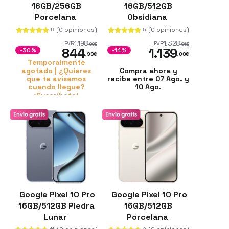
16GB/256GB
16GB/512GB
Porcelana
Obsidiana
(0 opiniones)
(0 opiniones)
6
5
1.198
1.328
PVR
PVR
,99
€
,96
€
844
1.139
-30%
-14%
,99
€
,00
€
Temporalmente
agotado | ¿Quieres
Compra ahora y
que te avisemos
recibe entre 07 Ago. y
cuando llegue?
10 Ago.
¡Suscríbete!
Google Pixel 10 Pro
Google Pixel 10 Pro
16GB/512GB Piedra
16GB/512GB
Lunar
Porcelana