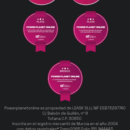
Powerplanetonline es propiedad de LEASK SLU, NIF ESB73287740
C/ Balsón de Guillén, nº 8
Totana C.P. 30850
Inscrita en el registro mercantil de Murcia en el año 2004
con datos registrales* Tomo2065 Folio 151, N44443.