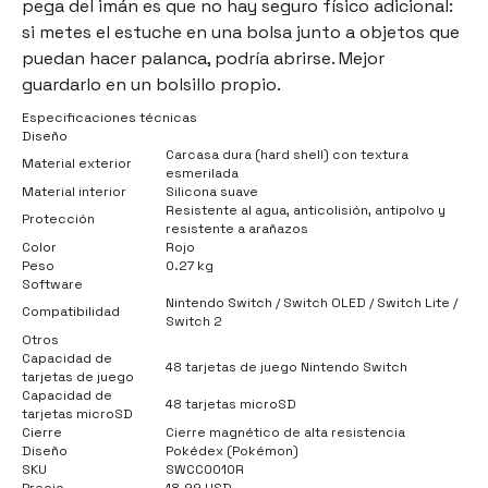
pega del imán es que no hay seguro físico adicional:
si metes el estuche en una bolsa junto a objetos que
puedan hacer palanca, podría abrirse. Mejor
guardarlo en un bolsillo propio.
Especificaciones técnicas
Diseño
Carcasa dura (hard shell) con textura
Material exterior
esmerilada
Material interior
Silicona suave
Resistente al agua, anticolisión, antipolvo y
Protección
resistente a arañazos
Color
Rojo
Peso
0.27 kg
Software
Nintendo Switch / Switch OLED / Switch Lite /
Compatibilidad
Switch 2
Otros
Capacidad de
48 tarjetas de juego Nintendo Switch
tarjetas de juego
Capacidad de
48 tarjetas microSD
tarjetas microSD
Cierre
Cierre magnético de alta resistencia
Diseño
Pokédex (Pokémon)
SKU
SWCC0010R
Precio
18.99 USD