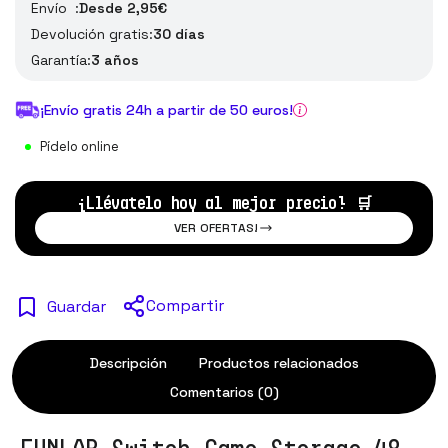
Envío :
Desde 2,95€
Devolución gratis:
30 días
Garantía:
3 años
¡Envío gratis 24h a partir de 50 euros!
Pídelo online
¡Llévatelo hoy al mejor precio!
🛒
VER OFERTAS!
Compartir
Guardar
Descripción
Productos relacionados
Comentarios (0)