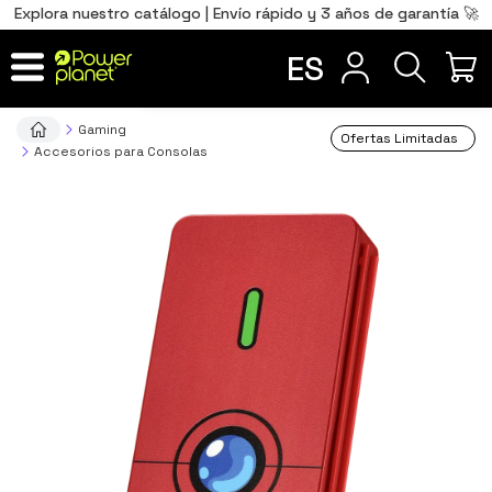
0
Total
Português
PT
,00
€
Explora nuestro catálogo | Envío rápido y 3 años de garantía 🚀
Français
FR
ES
IR AL CARRITO
Gaming
Ofertas Limitadas
Accesorios para Consolas