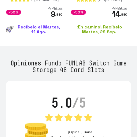
19
29
PVR
PVR
,99
€
,99
€
9
14
-50%
-50%
,99
€
,99
€
Recíbelo el Martes,
¡En camino! Recíbelo
11 Ago.
Martes, 29 Sep.
Opiniones
Funda FUNLAB Switch Game
Storage 48 Card Slots
5.0
/5
¡Opina y Gana!