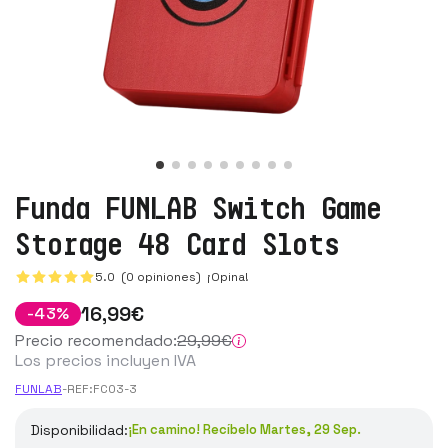
Funda FUNLAB Switch Game
Storage 48 Card Slots
5.0 (0 opiniones)
¡Opina!
16
,99
€
-
43
%
Precio recomendado:
29
,99
€
Los precios incluyen IVA
FUNLAB
-
REF:
FC03-3
Disponibilidad:
¡En camino! Recíbelo Martes, 29 Sep.