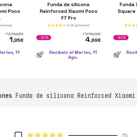
icona
Funda de silicona
Funda 
omi Poco
Reinforced Xiaomi Poco
Square 
a
F7 Pro
piniones)
9
(3 opiniones)
PVR
14
,96
€
PVR
14
,96
€
1
4
-67%
-60%
,95
€
,99
€
artes, 11
Recíbelo el Martes, 11
Recí
.
Ago.
ones
Funda de silicona Reinforced Xiaomi
1