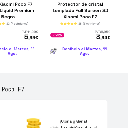
Xiaomi Poco F7
Protector de cristal
Liquid Premium
templado Full Screen 3D
Negro
Xiaomi Poco F7
22
(7 opiniones)
28
(3 opiniones)
PVR
14
,99
€
PVR
8
,95
€
5
3
-56%
,99
€
,94
€
belo el Martes, 11
Recíbelo el Martes, 11
Ago.
Ago.
 Poco F7
¡Opina y Gana!
¡Deja tu opinión sobre el