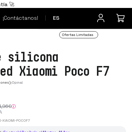
Português
PT
tía 🚀
¿Dudas? Contacta
Français
FR
¡Contáctanos!
ES
Ofertas Limitadas
e silicona
ced Xiaomi Poco F7
iones)
¡Opina!
4
,96
€
A
D-XIAOMI-POCOF7