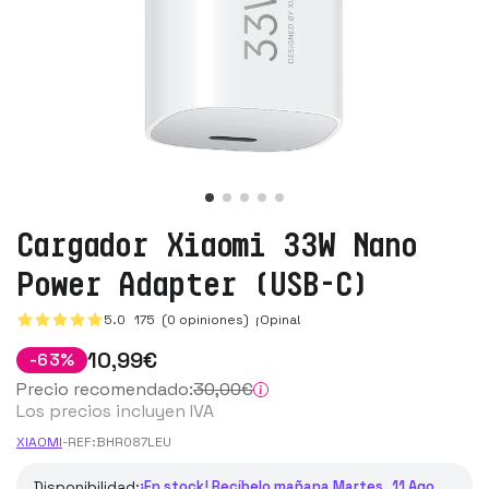
Cargador Xiaomi 33W Nano
Power Adapter (USB-C)
5.0
175
(0 opiniones)
¡Opina!
10
,99
€
-
63
%
Precio recomendado:
30
,00
€
Los precios incluyen IVA
XIAOMI
-
REF:
BHR087LEU
Disponibilidad:
¡En stock! Recíbelo mañana Martes, 11 Ago.