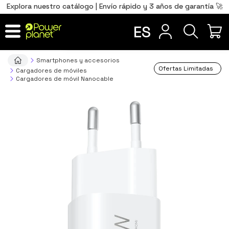
0
Total
Português
PT
,00
€
Explora nuestro catálogo | Envío rápido y 3 años de garantía 🚀
Français
FR
ES
IR AL CARRITO
Smartphones y accesorios
Ofertas Limitadas
Cargadores de móviles
Cargadores de móvil Nanocable