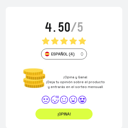
4.50
/5
ESPAÑOL (4)
¡Opina y Gana!
¡Deja tu opinión sobre el producto
y entrarás en el sorteo mensual!
¡OPINA!