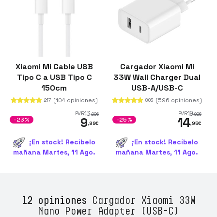
Xiaomi Mi Cable USB
Cargador Xiaomi Mi
Tipo C a USB Tipo C
33W Wall Charger Dual
150cm
USB-A/USB-C
(104 opiniones)
(596 opiniones)
217
803
13
19
PVR
PVR
,00
€
,99
€
9
14
-23%
-25%
,99
€
,95
€
¡En stock! Recíbelo
¡En stock! Recíbelo
mañana Martes, 11 Ago.
mañana Martes, 11 Ago.
12 opiniones
Cargador Xiaomi 33W
Nano Power Adapter (USB-C)