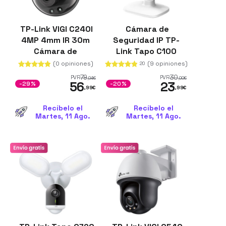
TP-Link VIGI C240I
Cámara de
4MP 4mm IR 30m
Seguridad IP TP-
Cámara de
Link Tapo C100
seguridad IP
FullHD
(0 opiniones)
(9 opiniones)
20
Interior y exterior
79
30
PVR
PVR
,94
€
,00
€
56
23
Techo/pared
-29%
-20%
,99
€
,99
€
Recíbelo el
Recíbelo el
Martes, 11 Ago.
Martes, 11 Ago.