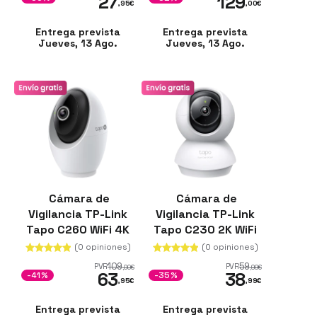
27
129
,95
€
,00
€
Entrega prevista
Entrega prevista
Jueves, 13 Ago.
Jueves, 13 Ago.
Cámara de
Cámara de
Vigilancia TP-Link
Vigilancia TP-Link
Tapo C260 WiFi 4K
Tapo C230 2K WiFi
Visión Nocturna
3K Visión Nocturna
(0 opiniones)
(0 opiniones)
360°
12m PTZ 340°
109
59
PVR
PVR
,00
€
,99
€
63
38
-41%
-35%
,95
€
,99
€
Entrega prevista
Entrega prevista