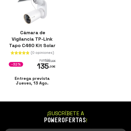
Cámara de
Vigilancia TP-Link
Tapo C460 Kit Solar
WiFi 4K IP66
(0 opiniones)
Exterior
199
PVR
,00
€
135
-32%
,00
€
Entrega prevista
Jueves, 13 Ago.
¡SUSCRÍBETE A
POWEROFERTAS
!