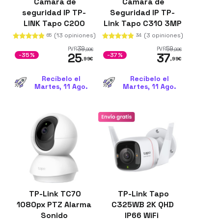
Cámara de
Cámara de
seguridad IP TP-
Seguridad IP TP-
LINK Tapo C200
Link Tapo C310 3MP
360º WiFi
Visión Nocturna
(13 opiniones)
(3 opiniones)
65
34
Blanco
39
59
PVR
PVR
,99
€
,99
€
25
37
-35%
-37%
,99
€
,99
€
Recíbelo el
Recíbelo el
Martes, 11 Ago.
Martes, 11 Ago.
TP-Link TC70
TP-Link Tapo
1080px PTZ Alarma
C325WB 2K QHD
Sonido
IP66 WiFi