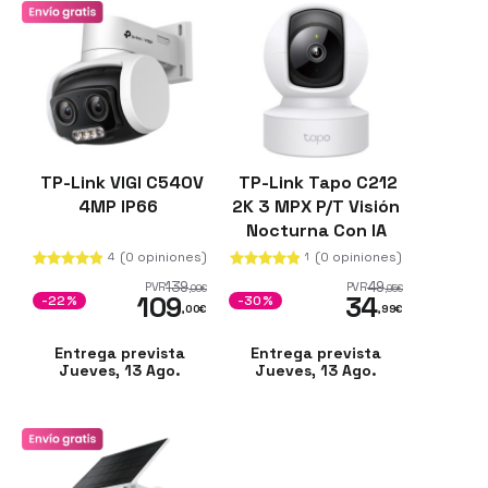
TP-Link VIGI C540V
TP-Link Tapo C212
4MP IP66
2K 3 MPX P/T Visión
Nocturna Con IA
Blanco
(0 opiniones)
(0 opiniones)
4
1
139
49
PVR
PVR
,00
€
,95
€
109
34
-22%
-30%
,00
€
,99
€
Entrega prevista
Entrega prevista
Jueves, 13 Ago.
Jueves, 13 Ago.