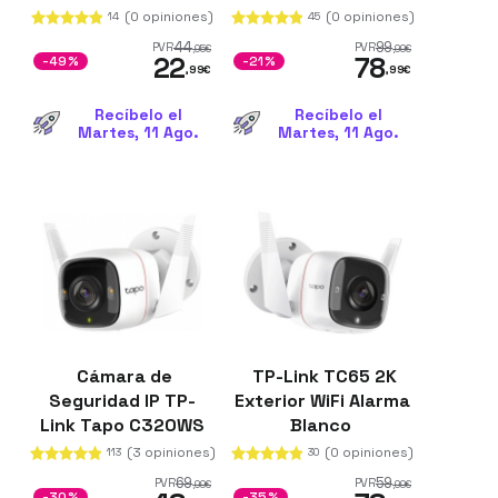
Bidireccional
(0 opiniones)
(0 opiniones)
14
45
Blanco
44
99
PVR
PVR
,95
€
,99
€
22
78
-49%
-21%
,99
€
,99
€
Recíbelo el
Recíbelo el
Martes, 11 Ago.
Martes, 11 Ago.
Cámara de
TP-Link TC65 2K
Seguridad IP TP-
Exterior WiFi Alarma
Link Tapo C320WS
Blanco
4MP Sensor
(3 opiniones)
(0 opiniones)
113
30
Starlight Blanco
69
59
PVR
PVR
,99
€
,99
€
-30%
-35%