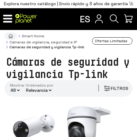
0
Total
Português
PT
,00
€
Explora nuestro catálogo | Envío rápido y 3 años de garantía 🚀
zoom
Français
FR
ES
IR AL CARRITO
Smart Home
Ofertas Limitadas
Cámaras de vigilancia, seguridad e IP
Cámaras de seguridad y vigilancia Tp-link
Cámaras de seguridad y
vigilancia Tp-link
Mostrar
ordenados por
FILTROS