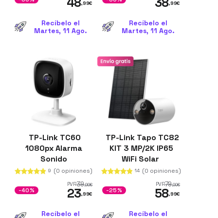
48
38
,99
€
,99
€
Recíbelo el
Recíbelo el
Martes, 11 Ago.
Martes, 11 Ago.
TP-Link TC60
TP-Link Tapo TC82
1080px Alarma
KIT 3 MP/2K IP65
Sonido
WiFi Solar
Bidireccional
(0 opiniones)
(0 opiniones)
9
14
Blanco
39
79
PVR
PVR
,99
€
,00
€
23
58
-40%
-25%
,99
€
,99
€
Recíbelo el
Recíbelo el