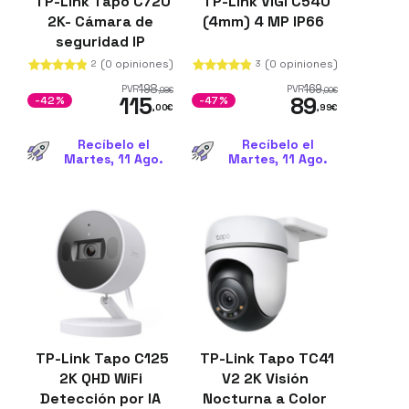
TP-Link Tapo C720
TP-Link VIGI C540
2K- Cámara de
(4mm) 4 MP IP66
seguridad IP
Exterior
(0 opiniones)
(0 opiniones)
2
3
198
169
PVR
PVR
,98
€
,00
€
115
89
-42%
-47%
,00
€
,99
€
Recíbelo el
Recíbelo el
Martes, 11 Ago.
Martes, 11 Ago.
TP-Link Tapo C125
TP-Link Tapo TC41
2K QHD WiFi
V2 2K Visión
Detección por IA
Nocturna a Color