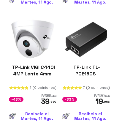
Martes, 11 Ago.
Martes, 11 Ago.
TP-Link VIGI C440I
TP-Link TL-
4MP Lente 4mm
POE160S
(0 opiniones)
(0 opiniones)
2
7
69
30
PVR
PVR
,99
€
,00
€
39
19
-43%
-33%
,99
€
,95
€
Recíbelo el
Recíbelo el
Martes, 11 Ago.
Martes, 11 Ago.