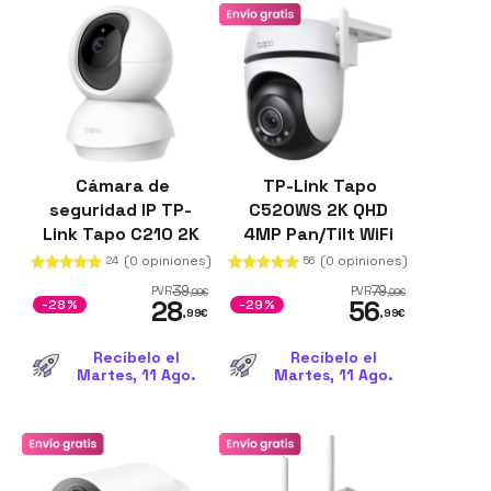
Cámara de
TP-Link Tapo
seguridad IP TP-
C520WS 2K QHD
Link Tapo C210 2K
4MP Pan/Tilt WiFi
360º Blanco
Blanco
(0 opiniones)
(0 opiniones)
24
56
39
79
PVR
PVR
,99
€
,99
€
28
56
-28%
-29%
,99
€
,99
€
Recíbelo el
Recíbelo el
Martes, 11 Ago.
Martes, 11 Ago.