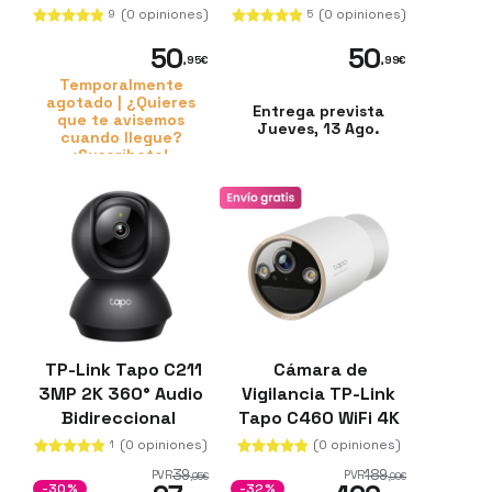
Visión Nocturna
IP65 WiFi
(0 opiniones)
(0 opiniones)
9
5
50
50
,95
€
,99
€
Temporalmente
agotado | ¿Quieres
Entrega prevista
que te avisemos
Jueves, 13 Ago.
cuando llegue?
¡Suscríbete!
TP-Link Tapo C211
Cámara de
3MP 2K 360° Audio
Vigilancia TP-Link
Bidireccional
Tapo C460 WiFi 4K
IP66 Visión
(0 opiniones)
(0 opiniones)
1
Nocturna
39
189
PVR
PVR
,95
€
,00
€
10000mAh
-30%
-32%