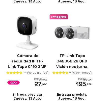
Jueves, 13 Ago.
Jueves, 13 Ago.
Cámara de
TP-Link Tapo
seguridad IP TP-
C420S2 2K QHD
Link Tapo C110 3MP
Visión nocturna
Vision Nocturno
color IP65 Blanco
(16 opiniones)
(0 opiniones)
24
5
Blanco
Kit de 2 cámaras
34
195
PVR
PVR
,99
€
,99
€
27
195
-20%
,99
€
,95
€
Entrega prevista
Entrega prevista
Jueves, 13 Ago.
Jueves, 13 Ago.