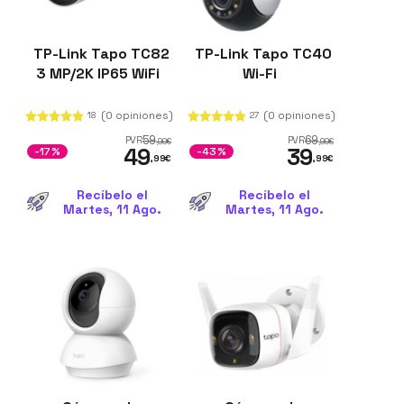
TP-Link Tapo TC82
TP-Link Tapo TC40
3 MP/2K IP65 WiFi
Wi-Fi
(0 opiniones)
(0 opiniones)
18
27
59
69
PVR
PVR
,99
€
,99
€
49
39
-17%
-43%
,99
€
,99
€
Recíbelo el
Recíbelo el
Martes, 11 Ago.
Martes, 11 Ago.