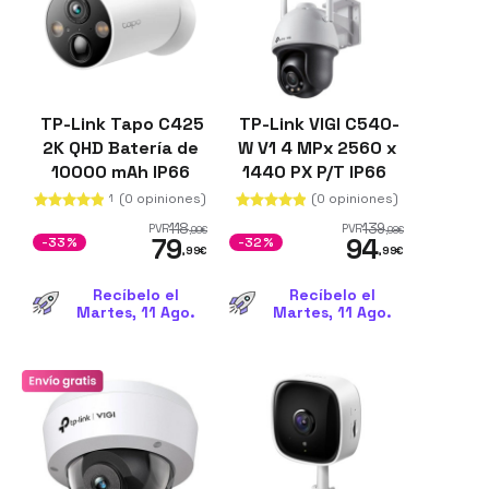
TP-Link Tapo C425
TP-Link VIGI C540-
2K QHD Batería de
W V1 4 MPx 2560 x
10000 mAh IP66
1440 PX P/T IP66
Inalámbrica
(0 opiniones)
(0 opiniones)
1
118
139
PVR
PVR
,99
€
,98
€
79
94
-33%
-32%
,99
€
,99
€
Recíbelo el
Recíbelo el
Martes, 11 Ago.
Martes, 11 Ago.