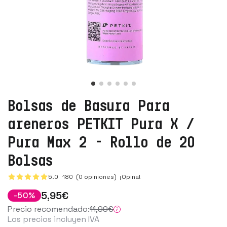
Bolsas de Basura Para
areneros PETKIT Pura X /
Pura Max 2 - Rollo de 20
Bolsas
5.0
180
(0 opiniones)
¡Opina!
5
,95
€
-
50
%
Precio recomendado:
11
,99
€
Los precios incluyen IVA