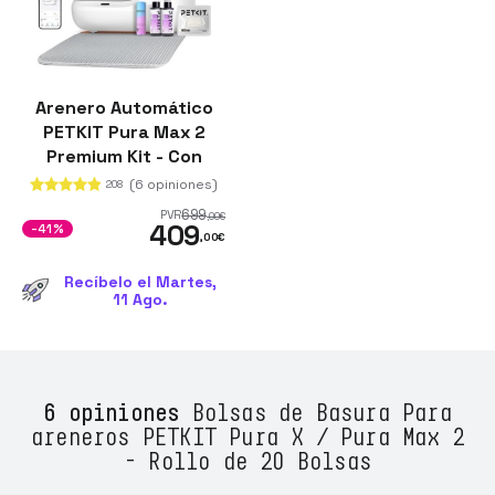
Arenero Automático
PETKIT Pura Max 2
Premium Kit - Con
tecnología xSecure e
(6 opiniones)
208
incluye kit de
699
PVR
,00
€
409
eliminación de olores -
-41%
,00
€
Control APP
Recíbelo el Martes,
11 Ago.
6 opiniones
Bolsas de Basura Para
areneros PETKIT Pura X / Pura Max 2
- Rollo de 20 Bolsas