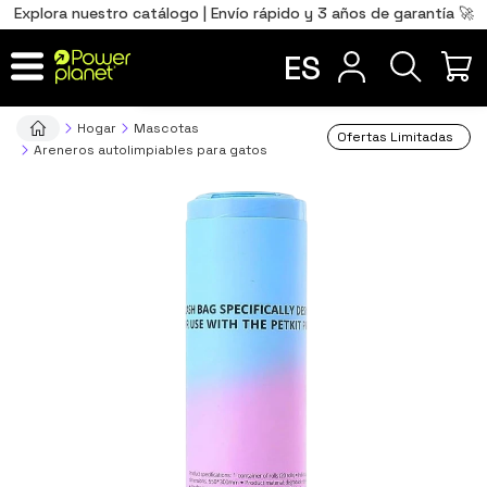
0
Total
Português
PT
,00
€
Explora nuestro catálogo | Envío rápido y 3 años de garantía 🚀
Français
FR
ES
IR AL CARRITO
Hogar
Mascotas
Ofertas Limitadas
Areneros autolimpiables para gatos