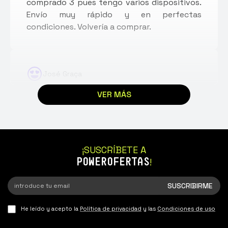
comprado 3 pues tengo varios dispositivos.
Envío muy rápido y en perfectas
condiciones. Volvería a comprar.
José Graça
15/12/2024
VER MÁS
Muy buena calidad, se adapta
perfectamente a mis gafas y tengo el doble
de batería. Entrega rápida y buen servicio.
Pedido 1400261
¡SUSCRÍBETE A
POWEROFERTAS
!
He leído y acepto la
Política de privacidad
y las
Condiciones de uso