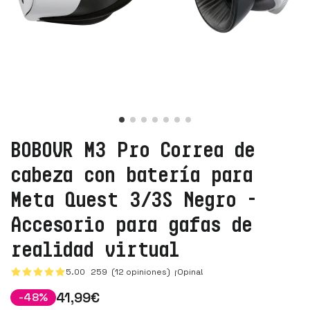
BOBOVR M3 Pro Correa de
cabeza con batería para
Meta Quest 3/3S Negro -
Accesorio para gafas de
realidad virtual
5.00
259
(12 opiniones)
¡Opina!
41
,99
€
-
48
%