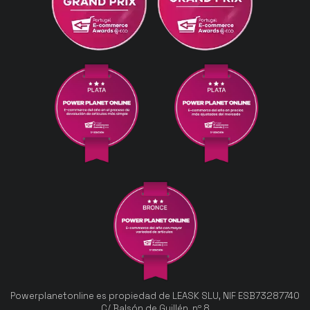
Powerplanetonline es propiedad de LEASK SLU, NIF ESB73287740
C/ Balsón de Guillén, nº 8