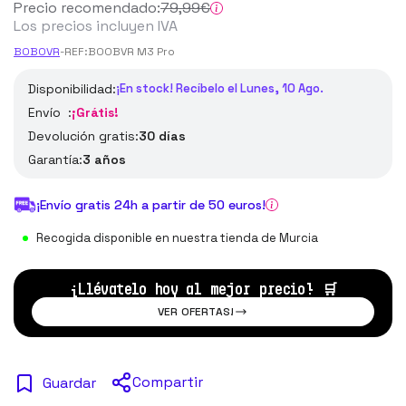
Precio recomendado:
79
,99
€
Los precios incluyen IVA
BOBOVR
-
REF:
BOOBVR M3 Pro
Disponibilidad:
¡En stock! Recíbelo el Lunes, 10 Ago.
Envío :
¡Grátis!
Devolución gratis:
30 días
Garantía:
3 años
¡Envío gratis 24h a partir de 50 euros!
Recogida disponible en nuestra tienda de Murcia
¡Llévatelo hoy al mejor precio!
🛒
VER OFERTAS!
Compartir
Guardar