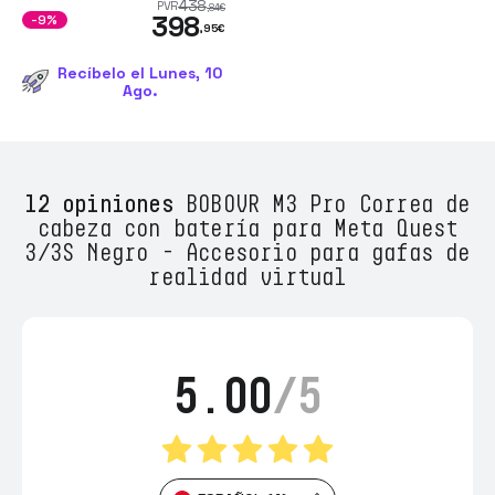
438
PVR
,84
€
398
-9%
,95
€
Recíbelo el Lunes, 10
Ago.
12 opiniones
BOBOVR M3 Pro Correa de
cabeza con batería para Meta Quest
3/3S Negro - Accesorio para gafas de
realidad virtual
5.00
/5