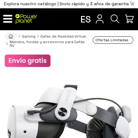
0
Total
Português
PT
,00
€
Explora nuestro catálogo | Envío rápido y 3 años de garantía 🚀
Français
FR
ES
IR AL CARRITO
Gaming
Gafas de Realidad Virtual
Ofertas Limitadas
Mandos, fundas y accesorios para Gafas
RV