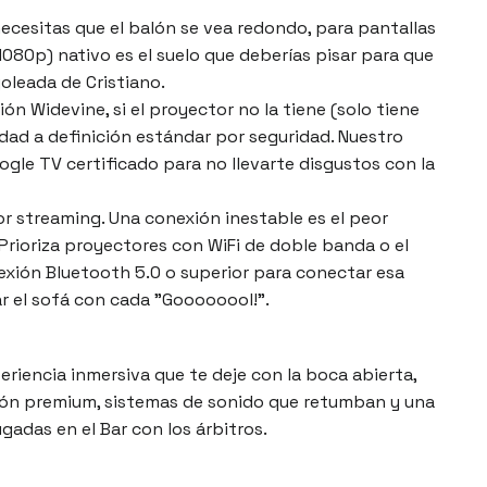
necesitas que el balón se vea redondo, para pantallas
1080p) nativo es el suelo que deberías pisar para que
oleada de Cristiano.
ón Widevine, si el proyector no la tiene (solo tiene
lidad a definición estándar por seguridad. Nuestro
gle TV certificado para no llevarte disgustos con la
or streaming. Una conexión inestable es el peor
Prioriza proyectores con WiFi de doble banda o el
xión Bluetooth 5.0 o superior para conectar esa
ar el sofá con cada "Goooooool!".
xperiencia inmersiva que te deje con la boca abierta,
ión premium, sistemas de sonido que retumban y una
ugadas en el Bar con los árbitros.