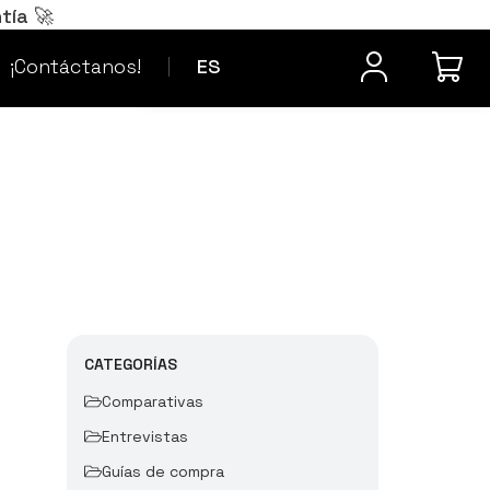
Português
PT
tía 🚀
¿Dudas? Contacta
Français
FR
¡Contáctanos!
ES
CATEGORÍAS
Comparativas
Entrevistas
Guías de compra