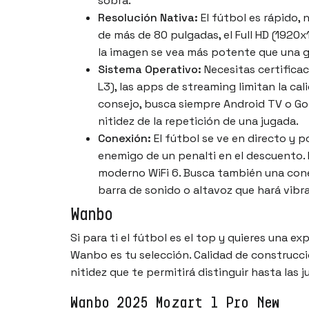
sobra.
Resolución Nativa:
El fútbol es rápido, 
de más de 80 pulgadas, el Full HD (1920x
la imagen se vea más potente que una g
Sistema Operativo:
Necesitas certificaci
L3), las apps de streaming limitan la ca
consejo, busca siempre Android TV o Goo
nitidez de la repetición de una jugada.
Conexión:
El fútbol se ve en directo y p
enemigo de un penalti en el descuento. 
moderno WiFi 6. Busca también una cone
barra de sonido o altavoz que hará vibr
Wanbo
Si para ti el fútbol es el top y quieres una e
Wanbo es tu selección. Calidad de construcc
nitidez que te permitirá distinguir hasta las j
Wanbo 2025 Mozart 1 Pro New