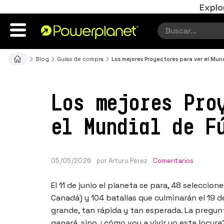
Explo
Blog
Guías de compra
Los mejores Proyectores para ver el Mun
Los mejores Pro
el Mundial de F
05/05/2026
por
Arturo Pérez
Comentarios
El 11 de junio el planeta se para, 48 seleccion
Canadá) y 104 batallas que culminarán el 19 d
grande, tan rápida y tan esperada. La pregu
ganará, sino ¿cómo voy a vivir yo esta locur