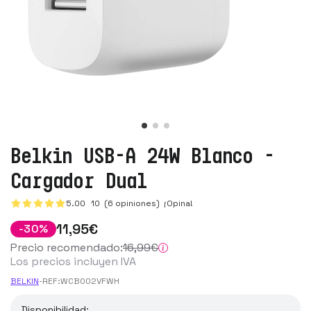
Belkin USB-A 24W Blanco -
Cargador Dual
5.00
10
(6 opiniones)
¡Opina!
11
,95
€
-
30
%
Precio recomendado:
16
,99
€
Los precios incluyen IVA
BELKIN
-
REF:
WCB002VFWH
Disponibilidad: