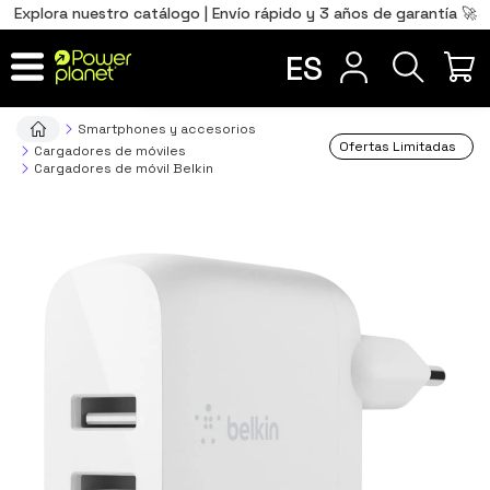
0
Total
Português
PT
,00
€
Explora nuestro catálogo | Envío rápido y 3 años de garantía 🚀
Français
FR
ES
IR AL CARRITO
Smartphones y accesorios
Ofertas Limitadas
Cargadores de móviles
Cargadores de móvil Belkin