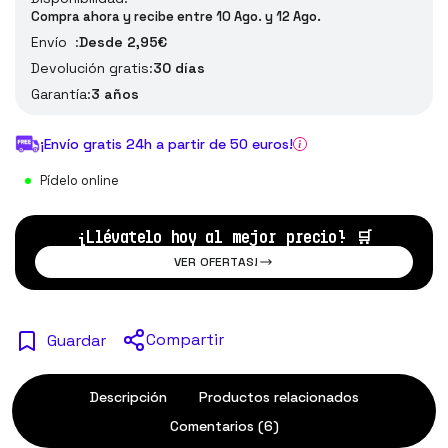
Compra ahora y recibe entre 10 Ago. y 12 Ago.
Envío :
Desde 2,95€
Devolución gratis:
30 días
Garantía:
3 años
¡Envío gratis 24h a partir de 50 euros!
Pídelo online
¡Llévatelo hoy al mejor precio!
🛒
VER OFERTAS!
Compartir
Guardar
Descripción
Productos relacionados
Comentarios (6)