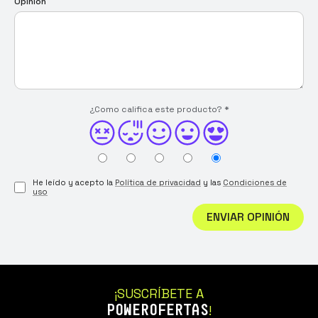
Opinión
¿Como califica este producto?
*
He leído y acepto la
Política de privacidad
y las
Condiciones de
uso
ENVIAR OPINIÓN
¡SUSCRÍBETE A
POWEROFERTAS
!