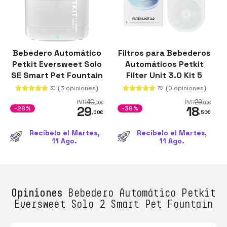
Bebedero Automático
Filtros para Bebederos
Petkit Eversweet Solo
Automáticos Petkit
SE Smart Pet Fountain
Filter Unit 3.0 Kit 5
Blanco
Unidades
(3 opiniones)
(0 opiniones)
30
78
40
29
PVR
PVR
,00
€
,99
€
29
18
-28%
-38%
,00
€
,50
€
Recíbelo el Martes,
Recíbelo el Martes,
11 Ago.
11 Ago.
Opiniones
Bebedero Automático Petkit
Eversweet Solo 2 Smart Pet Fountain