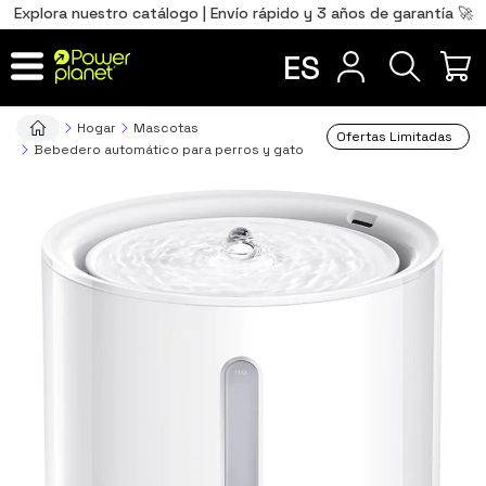
0
Total
Português
PT
,00
€
Explora nuestro catálogo | Envío rápido y 3 años de garantía 🚀
Français
FR
ES
IR AL CARRITO
Hogar
Mascotas
Ofertas Limitadas
Bebedero automático para perros y gato