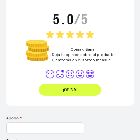
5.0
/5
¡Opina y Gana!
¡Deja tu opinión sobre el producto
y entrarás en el sorteo mensual!
¡OPINA!
Apodo
*