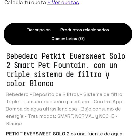
Calcula tu cuota
+ Ver cuotas
Descripción
Productos relacionados
Comentarios (0)
Bebedero Petkit Eversweet Solo
2 Smart Pet Fountain, con un
triple sistema de filtro y
color Blanco
Bebedero - Depósito de 2 litros - Sistema de filtro
triple - Tamaño pequeño y mediano - Control App -
Bomba de agua ultrasilenciosa - Bajo consumo de
energía - Tres modos: SMART, NORMAL y NOCHE -
Blanco
PETKIT EVERSWEET SOLO 2
es una fuente de agua