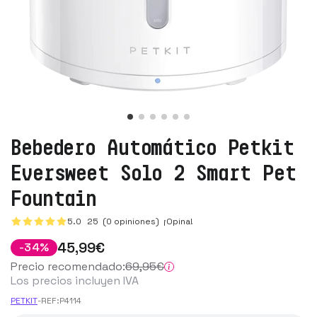
Bebedero Automático Petkit
Eversweet Solo 2 Smart Pet
Fountain
5.0
25
(0 opiniones)
¡Opina!
45
,99
€
-
34
%
Precio recomendado:
69
,95
€
Los precios incluyen IVA
PETKIT
-
REF:
P4114