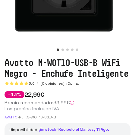
Avatto N-WOT10-USB-B WiFi
Negro - Enchufe Inteligente
5.0
1
(0 opiniones)
¡Opina!
22
,99
€
-
43
%
Precio recomendado:
39
,99
€
Los precios incluyen IVA
AVATTO
-
REF:
N-WOT10-USB-B
Disponibilidad:
¡En stock! Recíbelo el Martes, 11 Ago.