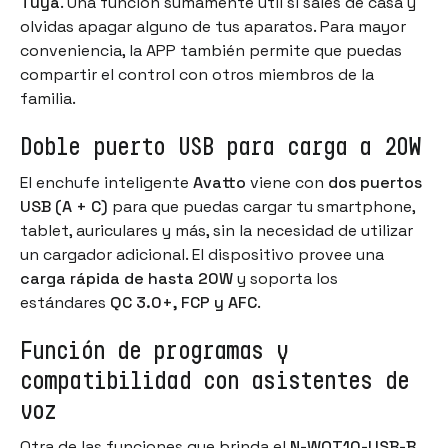
Tuya
. Una función sumamente útil si sales de casa y
olvidas apagar alguno de tus aparatos. Para mayor
conveniencia, la APP también permite que puedas
compartir el control con otros miembros de la
familia.
Doble puerto USB para carga a 20W
El enchufe inteligente
Avatto
viene con
dos puertos
USB (A + C)
para que puedas cargar tu smartphone,
tablet, auriculares y más, sin la necesidad de utilizar
un cargador adicional. El dispositivo provee una
carga rápida de hasta 20W
y soporta los
estándares
QC 3.0+, FCP y AFC
.
Función de programas y
compatibilidad con asistentes de
voz
Otra de las funciones que brinda el
N-WOT10-USB-B