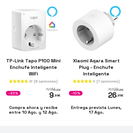
TP-Link Tapo P100 Mini
Xiaomi Aqara Smart
Enchufe Inteligente
Plug - Enchufe
WiFi
Inteligente
(6 opiniones)
(7 opiniones)
22
9
14
29
PVR
PVR
,99
€
,95
€
9
26
-33%
-10%
,99
€
,95
€
Compra ahora y recibe
Entrega prevista Lunes,
entre 10 Ago. y 12 Ago.
17 Ago.