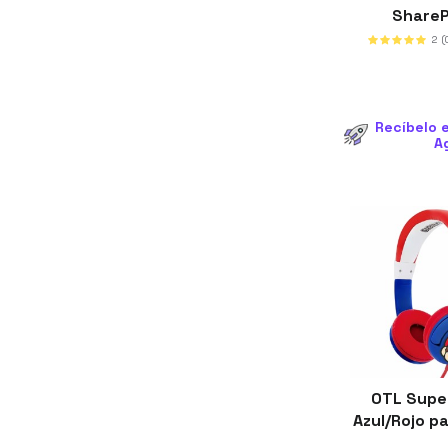
Share
2
(
Recíbelo e
A
OTL Supe
Azul/Rojo p