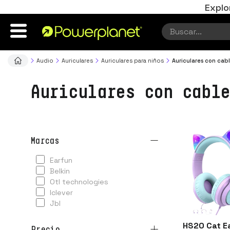
Explo
Audio
Auriculares
Auriculares para niños
Auriculares con cab
Auriculares con cable
marcas
earfun
belkin
otl technologies
iclever
jbl
HS20 Cat Ea
precio