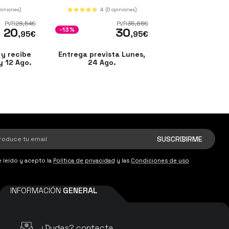
0878
piniones)
4
(0 opiniones)
ma
PVR
28
,54
€
PVR
35
,65
€
20
30
-13%
,95
€
,95
€
y recibe
Entrega prevista Lunes,
y 12 Ago.
24 Ago.
 leído y acepto la
Política de privacidad
y las
Condiciones de uso
INFORMACIÓN
GENERAL
¿Dudas? contacta