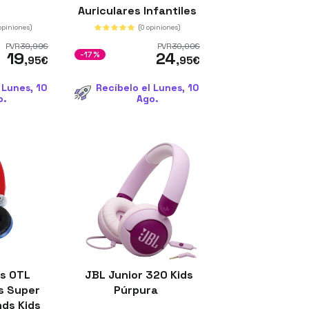
Auriculares Infantiles
con 90h de Autonomía
opiniones)
(0 opiniones)
y Limitación de
PVR
39
,99
€
PVR
30
,00
€
19
24
Volumen
-17%
,95
€
,95
€
 Lunes, 10
Recíbelo el Lunes, 10
o.
Ago.
es OTL
JBL Junior 320 Kids
s Super
Púrpura
nds Kids