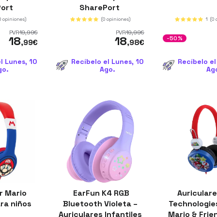
Port
SharePort
0 opiniones)
(0 opiniones)
1
(0 
PVR
19
,99
€
PVR
19
,99
€
18
18
-50%
,99
€
,98
€
l Lunes, 10
Recíbelo el Lunes, 10
Recíbelo el
go.
Ago.
Ag
r Mario
EarFun K4 RGB
Auricular
ara niños
Bluetooth Violeta –
Technologie
Auriculares Infantiles
Mario & Frie