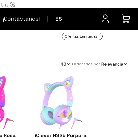
Português
PT
tía 🚀
¿Dudas? Contacta
Français
FR
¡Contáctanos!
ES
Ofertas Limitadas
ordenados por
25 Rosa
iClever HS25 Púrpura