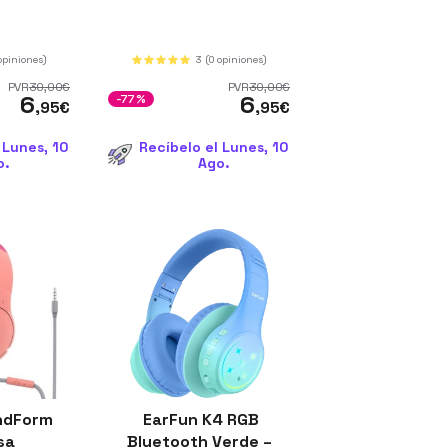
opiniones)
3
(0 opiniones)
PVR
30
,00
€
PVR
30
,00
€
6
6
-77%
,95
€
,95
€
 Lunes, 10
Recíbelo el Lunes, 10
o.
Ago.
ndForm
EarFun K4 RGB
osa
Bluetooth Verde –