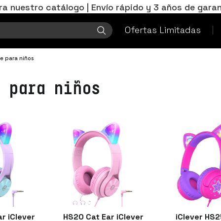
ra nuestro catálogo | Envío rápido y 3 años de garan
Ofertas Limitadas
le para niños
 para niños
r iClever
HS20 Cat Ear iClever
iClever HS