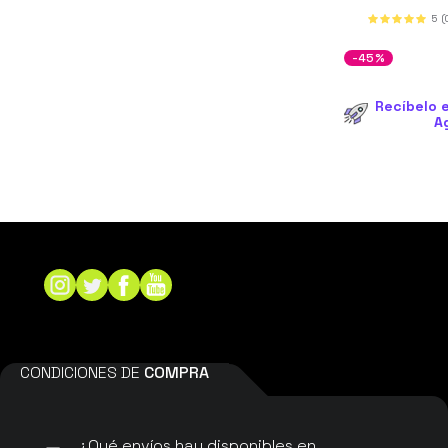
5
(
-45%
Recíbelo e
A
CONDICIONES DE
COMPRA
¿Qué envíos hay disponibles en