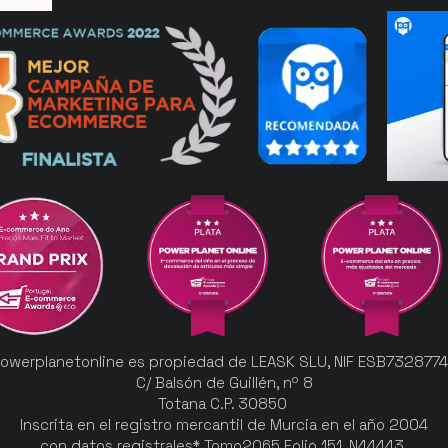
owerplanetonline es propiedad de LEASK SLU, NIF ESB732877
C/ Balsón de Guillén, nº 8
Totana C.P. 30850
Inscrita en el registro mercantil de Murcia en el año 2004
con datos registrales* Tomo2065 Folio 151, N44443.