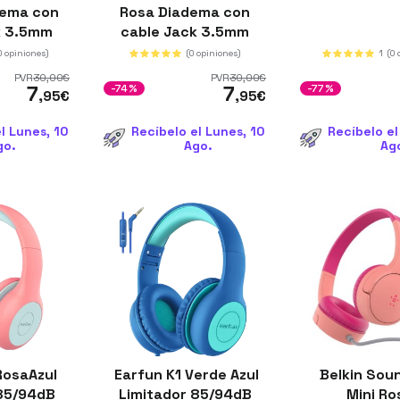
dema con
Rosa Diadema con
k 3.5mm
cable Jack 3.5mm
mm
40mm
0 opiniones)
(0 opiniones)
1
(0 
PVR
30
,00
€
PVR
30
,00
€
7
7
-74%
-77%
,95
€
,95
€
l Lunes, 10
Recíbelo el Lunes, 10
Recíbelo el
go.
Ago.
Ag
RosaAzul
Earfun K1 Verde Azul
Belkin Sou
 85/94dB
Limitador 85/94dB
Mini R