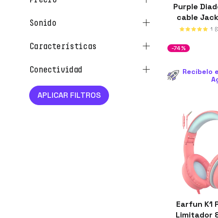
Purple Dia
cable Jac
sonido
40
1
(
características
-74%
conectividad
Recíbelo e
A
Earfun K1 
Limitador