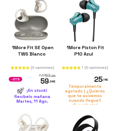
1More Fit SE Open
1More Piston Fit
TWS Blanco
P10 Azul
(0 opiniones)
(0 opiniones)
1
153
PVR
,25
€
25
59
-61%
,14
€
,96
€
Temporalmente
¡En stock!
agotado | ¿Quieres
que te avisemos
Recíbelo mañana
cuando llegue?
Martes, 11 Ago.
¡Suscríbete!