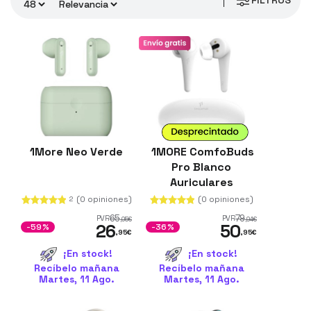
FILTROS
1More Neo Verde
1MORE ComfoBuds
Pro Blanco
Auriculares
Bluetooth
(0 opiniones)
(0 opiniones)
2
65
79
PVR
PVR
,05
€
,94
€
26
50
-59%
-36%
,95
€
,95
€
¡En stock!
¡En stock!
Recíbelo mañana
Recíbelo mañana
Martes, 11 Ago.
Martes, 11 Ago.