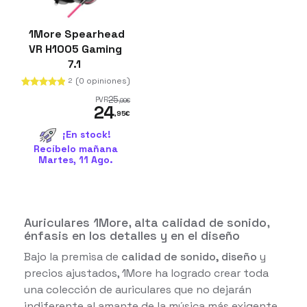
1More Spearhead
VR H1005 Gaming
7.1
(0 opiniones)
2
25
PVR
,99
€
24
,95
€
¡En stock!
Recíbelo mañana
Martes, 11 Ago.
Auriculares 1More, alta calidad de sonido,
énfasis en los detalles y en el diseño
Bajo la premisa de
calidad de sonido, diseño
y
precios ajustados, 1More ha logrado crear toda
una colección de auriculares que no dejarán
indiferente al amante de la música más exigente.