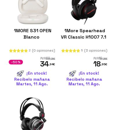
1MORE S31 OPEN
1More Spearhead
Blanco
VR Classic H1007 7.1
(0 opiniones)
(3 opiniones)
2
5
69
19
PVR
PVR
,95
€
,95
€
34
18
-50%
,94
€
,95
€
¡En stock!
¡En stock!
Recíbelo mañana
Recíbelo mañana
Martes, 11 Ago.
Martes, 11 Ago.