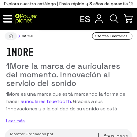
0
Total
Português
PT
,00
€
Explora nuestro catálogo | Envío rápido y 3 años de garantía 🚀
usb tipo c
Français
FR
ES
IR AL CARRITO
1MORE
Ofertas Limitadas
1MORE
1More la marca de auriculares
del momento. Innovación al
servicio del sonido
1More es una marca que está marcando la forma de
hacer
auriculares bluetooth
. Gracias a sus
innovaciones y a la calidad de su sonido se está
abriendo un hueco entre las principales marcas de
Leer más
cascos del mundo.
Mostrar
ordenados por