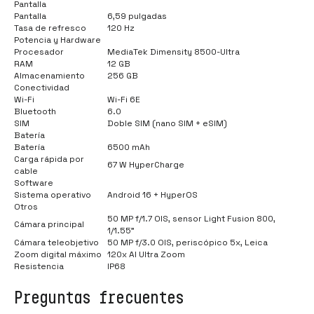
Pantalla
Pantalla
6,59 pulgadas
Tasa de refresco
120 Hz
Potencia y Hardware
Procesador
MediaTek Dimensity 8500-Ultra
RAM
12 GB
Almacenamiento
256 GB
Conectividad
Wi-Fi
Wi-Fi 6E
Bluetooth
6.0
SIM
Doble SIM (nano SIM + eSIM)
Batería
Batería
6500 mAh
Carga rápida por
67 W HyperCharge
cable
Software
Sistema operativo
Android 16 + HyperOS
Otros
50 MP f/1.7 OIS, sensor Light Fusion 800,
Cámara principal
1/1.55"
Cámara teleobjetivo
50 MP f/3.0 OIS, periscópico 5x, Leica
Zoom digital máximo
120x AI Ultra Zoom
Resistencia
IP68
Preguntas frecuentes