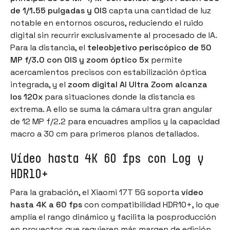
de 1/1.55 pulgadas y OIS
capta una cantidad de luz
notable en entornos oscuros, reduciendo el ruido
digital sin recurrir exclusivamente al procesado de IA.
Para la distancia, el
teleobjetivo periscópico de 50
MP f/3.0 con OIS y zoom óptico 5x
permite
acercamientos precisos con estabilización óptica
integrada, y el
zoom digital AI Ultra Zoom alcanza
los 120x
para situaciones donde la distancia es
extrema. A ello se suma la cámara ultra gran angular
de 12 MP f/2.2 para encuadres amplios y la capacidad
macro a 30 cm para primeros planos detallados.
Vídeo hasta 4K 60 fps con Log y
HDR10+
Para la grabación, el Xiaomi 17T 5G soporta
vídeo
hasta 4K a 60 fps
con compatibilidad HDR10+, lo que
amplía el rango dinámico y facilita la posproducción
en proyectos que requieren más margen de edición.