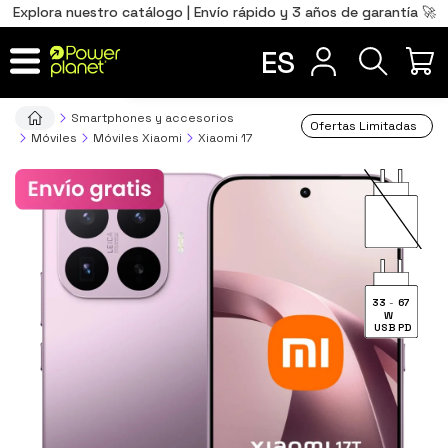
0
Total
Português
PT
,00
€
Explora nuestro catálogo | Envío rápido y 3 años de garantía 🚀
Français
FR
ES
IR AL CARRITO
Smartphones y accesorios
Ofertas Limitadas
Móviles
Móviles Xiaomi
Xiaomi 17
33
-
67
W
USB PD