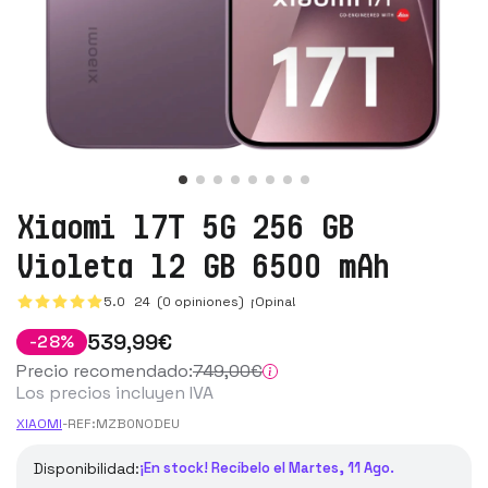
Xiaomi 17T 5G 256 GB
Violeta 12 GB 6500 mAh
5.0
24
(0 opiniones)
¡Opina!
539
,99
€
-
28
%
Precio recomendado:
749
,00
€
Los precios incluyen IVA
XIAOMI
-
REF:
MZB0NODEU
Disponibilidad:
¡En stock! Recíbelo el Martes, 11 Ago.