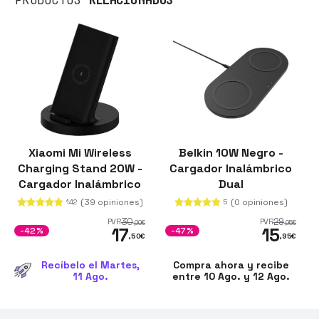
Xiaomi Mi Wireless
Belkin 10W Negro -
Charging Stand 20W -
Cargador Inalámbrico
Cargador Inalámbrico
Dual
(39 opiniones)
(0 opiniones)
142
5
30
29
PVR
PVR
,00
€
,95
€
17
15
-42%
-47%
,50
€
,95
€
Recíbelo el Martes,
Compra ahora y recibe
11 Ago.
entre 10 Ago. y 12 Ago.