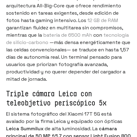
arquitectura All-Big-Core que ofrece rendimiento
sostenido en tareas exigentes, desde edición de
fotos hasta gaming intensivo. Los
12 GB de RAM
garantizan fluidez en multitarea sin compromisos,
mientras que la
batería de 6500 mAh
con
tecnología
de silicio-carbono
—más densa energéticamente que
las celdas convencionales— se traduce en hasta 1,57
días de autonomía real. Un terminal pensado para
usuarios que priorizan fotografía avanzada,
productividad y no querer depender del cargador a
mitad de jornada.
Triple cámara Leica con
teleobjetivo periscópico 5x
El sistema fotográfico del Xiaomi 17T 5G está
avalado por la firma Leica y equipado con ópticas
Leica Summilux
de alta luminosidad. La
cámara
principal de 50 MP f/1.7 con sensor Light Fusion 800